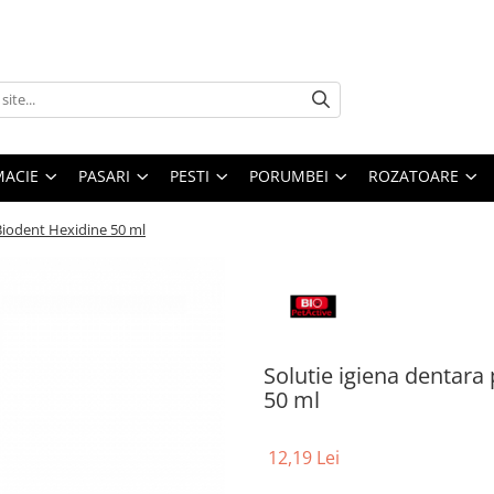
MACIE
PASARI
PESTI
PORUMBEI
ROZATOARE
 Biodent Hexidine 50 ml
Solutie igiena dentara 
50 ml
12,19 Lei