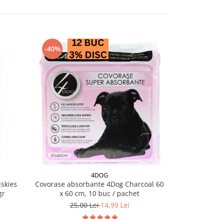
-40%
-28%
4DOG
PRO PL
skies
Covorase absorbante 4Dog Charcoal 60
Conserva diet
gr
x 60 cm, 10 buc / pachet
EN Ga
25,00 Lei
14,99 Lei
18