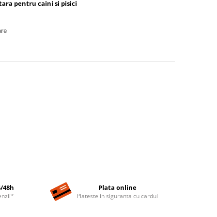
ara pentru caini si pisici
are
4/48h
Plata online
nzii*
Plateste in siguranta cu cardul