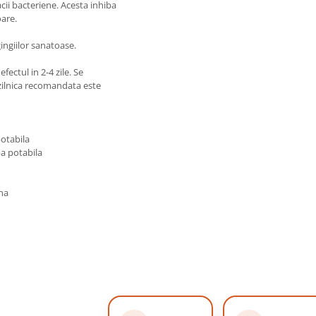
acii bacteriene. Acesta inhiba
oare.
gingiilor sanatoase.
fectul in 2-4 zile. Se
zilnica recomandata este
potabila
pa potabila
na