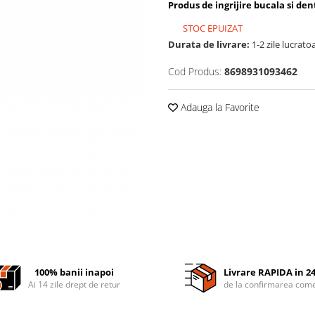
Produs de ingrijire bucala si dent
STOC EPUIZAT
Durata de livrare:
1-2 zile lucrato
Cod Produs:
8698931093462
Adauga la Favorite
100% banii inapoi
Livrare RAPIDA in 2
Ai 14 zile drept de retur
de la confirmarea come