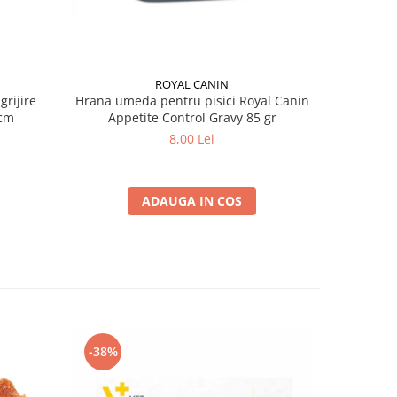
ROYAL CANIN
grijire
Hrana umeda pentru pisici Royal Canin
Hrana ume
 x 13 cm
Appetite Control Gravy 85 gr
Ag
8,00 Lei
ADAUGA IN COS
-38%