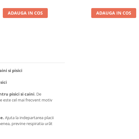
ADAUGA IN COS
ADAUGA IN COS
ni si pisici
sici
ru pisici si caini
. De
e este cel mai frecvent motiv
ce.
Ajuta la indepartarea placii
menea, previne respiratia urât