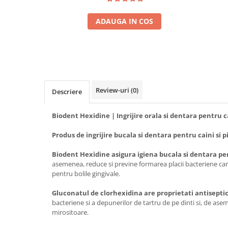
ADAUGA IN COS
Review-uri
(0)
Descriere
Biodent Hexidine | Ingrijire orala si dentara pentru cai
Produs de ingrijire bucala si dentara pentru caini si pi
Biodent Hexidine asigura igiena bucala si dentara pent
asemenea, reduce si previne formarea placii bacteriene car
pentru bolile gingivale.
Gluconatul de clorhexidina are proprietati antisepti
bacteriene si a depunerilor de tartru de pe dinti si, de ase
mirositoare.