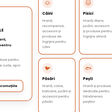
🐶
🐱
Câini
Pisici
Hrană,
Hrană, litiere,
recompense,
jucării, accesorii
LE
accesorii și
și produse pentru
produse de
îngrijire zilnică.
rii,
îngrijire pentru
 pentru
câini.
oduse pentru
de curte, apoi
🐦
🐟
Păsări
Pești
romoțiile
Hrană, colivii,
Hrană și produse
batoane, jucării și
dedicate pentru
accesorii pentru
întreținerea
păsări.
peștilor.