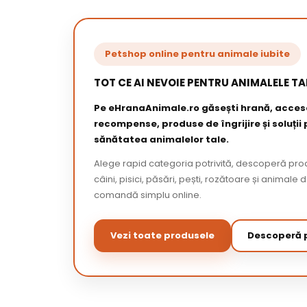
Petshop online pentru animale iubite
TOT CE AI NEVOIE PENTRU ANIMALELE TA
Pe eHranaAnimale.ro găsești hrană, acceso
recompense, produse de îngrijire și soluții
sănătatea animalelor tale.
Alege rapid categoria potrivită, descoperă pr
câini, pisici, păsări, pești, rozătoare și animale 
comandă simplu online.
Vezi toate produsele
Descoperă p