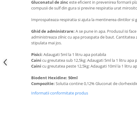
Gluconatul de zinc
este eficient in prevenirea formarii pl
compusii de sulf din gura si previne respiratia urat mirosit
Improspateaza respiratia si ajuta la mentinerea dintilor si 
Ghid de administrare:
A se pune in apa. Produsul isi face e
administreaza zilnic cu apa proaspata de baut. Cantitatea 
stipulata mai jos.
Pisici:
Adaugati 5ml la 1 litru apa potabila
Caini
cu greutatea sub 12,5kg: Adaugati 5ml la 1 litru apa 
Caini
cu greutatea peste 12,5kg: Adaugati 10ml la 1 litru a
Biodent Hexidine: 50ml
Compozitie:
Solutia contine 0,12% Gluconat de clorhexidi
Informatii conformitate produs