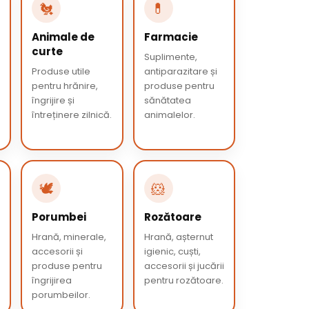
🐔
💊
Animale de
Farmacie
curte
Suplimente,
Produse utile
antiparazitare și
pentru hrănire,
produse pentru
îngrijire și
sănătatea
întreținere zilnică.
animalelor.
🕊️
🐹
Porumbei
Rozătoare
Hrană, minerale,
Hrană, așternut
accesorii și
igienic, cuști,
produse pentru
accesorii și jucării
îngrijirea
pentru rozătoare.
porumbeilor.