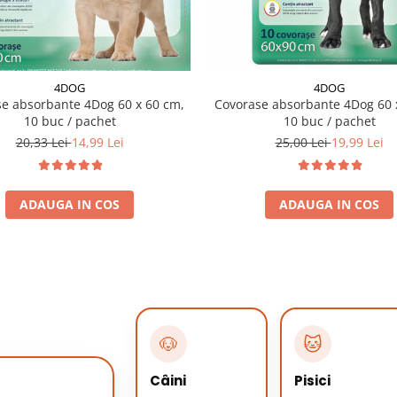
4DOG
4DOG
e absorbante 4Dog 60 x 60 cm,
Covorase absorbante 4Dog 60 
10 buc / pachet
10 buc / pachet
20,33 Lei
14,99 Lei
25,00 Lei
19,99 Lei
ADAUGA IN COS
ADAUGA IN COS
🐶
🐱
Câini
Pisici