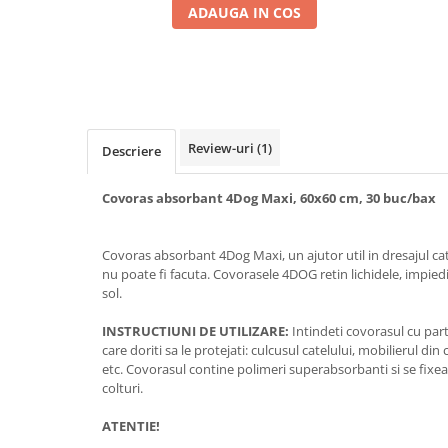
ADAUGA IN COS
Review-uri
(1)
Descriere
Covoras absorbant 4Dog Maxi, 60x60 cm, 30 buc/bax
Covoras absorbant 4Dog Maxi, un ajutor util in dresajul cat
nu poate fi facuta. Covorasele 4DOG retin lichidele, impie
sol.
INSTRUCTIUNI DE UTILIZARE:
Intindeti covorasul cu par
care doriti sa le protejati: culcusul catelului, mobilierul d
etc. Covorasul contine polimeri superabsorbanti si se fixea
colturi.
ATENTIE!