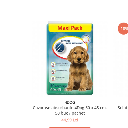
-18
4DOG
Covorase absorbante 4Dog 60 x 45 cm,
Solut
50 buc / pachet
44,99 Lei