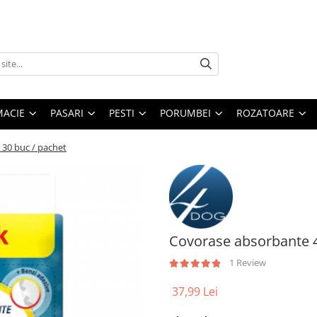
MACIE
PASARI
PESTI
PORUMBEI
ROZATOARE
30 buc / pachet
Covorase absorbante 4
1 Review
37,99 Lei