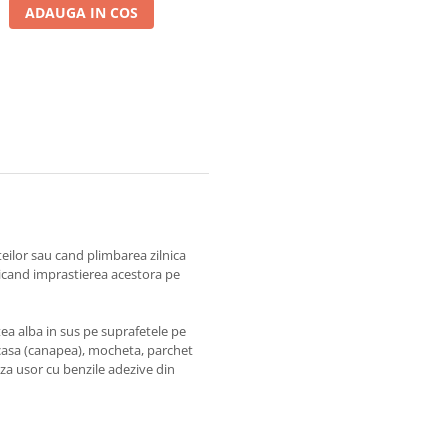
ADAUGA IN COS
eilor sau cand plimbarea zilnica
dicand imprastierea acestora pe
tea alba in sus pe suprafetele pe
in casa (canapea), mocheta, parchet
za usor cu benzile adezive din