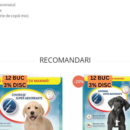
covorasul;
a;
te de copiii mici;
RECOMANDARI
-20%