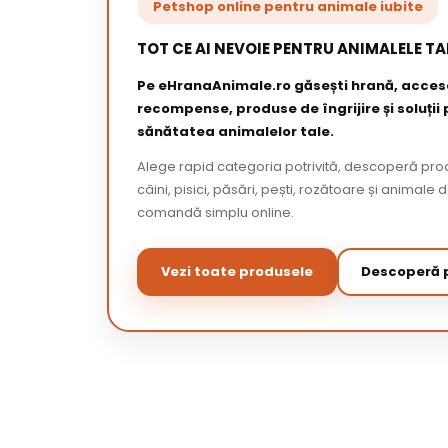
Petshop online pentru animale iubite
TOT CE AI NEVOIE PENTRU ANIMALELE TA
Pe eHranaAnimale.ro găsești hrană, acceso
recompense, produse de îngrijire și soluții
sănătatea animalelor tale.
Alege rapid categoria potrivită, descoperă pr
câini, pisici, păsări, pești, rozătoare și animale 
comandă simplu online.
Vezi toate produsele
Descoperă p