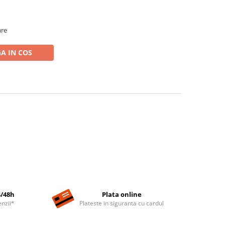
are
A IN COS
4/48h
Plata online
nzii*
Plateste in siguranta cu cardul