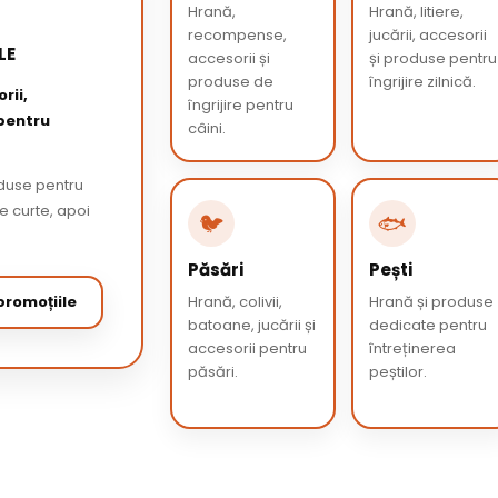
Hrană,
Hrană, litiere,
recompense,
jucării, accesorii
LE
accesorii și
și produse pentru
produse de
îngrijire zilnică.
rii,
îngrijire pentru
 pentru
câini.
oduse pentru
de curte, apoi
🐦
🐟
Păsări
Pești
romoțiile
Hrană, colivii,
Hrană și produse
batoane, jucării și
dedicate pentru
accesorii pentru
întreținerea
păsări.
peștilor.