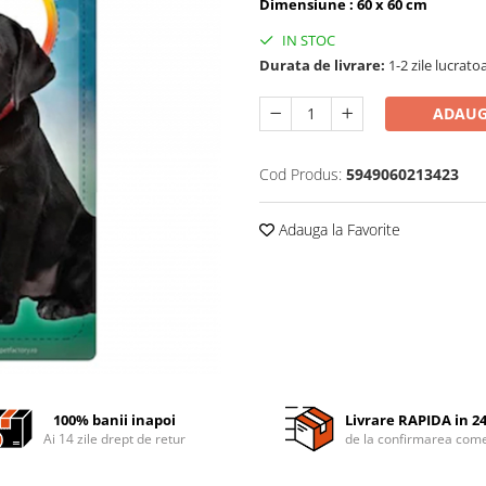
Dimensiune : 60 x 60 cm
IN STOC
Durata de livrare:
1-2 zile lucrato
ADAUG
Cod Produs:
5949060213423
Adauga la Favorite
100% banii inapoi
Livrare RAPIDA in 2
Ai 14 zile drept de retur
de la confirmarea come