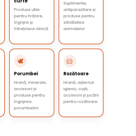
curte
Suplimente,
Produse utile
antiparazitare și
pentru hrănire,
produse pentru
îngrijire și
sănătatea
întreținere zilnică.
animalelor.
🕊️
🐹
Porumbei
Rozătoare
Hrană, minerale,
Hrană, așternut
accesorii și
igienic, cuști,
produse pentru
accesorii și jucării
îngrijirea
pentru rozătoare.
porumbeilor.