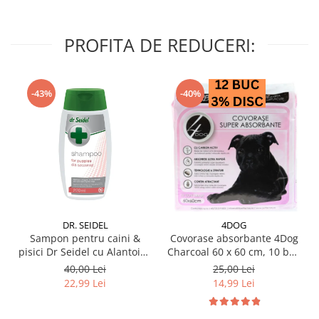
PROFITA DE REDUCERI:
-43%
-40%
DR. SEIDEL
4DOG
Sampon pentru caini &
Covorase absorbante 4Dog
pisici Dr Seidel cu Alantoina
Charcoal 60 x 60 cm, 10 buc
220 ml
/ pachet
40,00 Lei
25,00 Lei
22,99 Lei
14,99 Lei