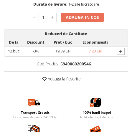
Durata de livrare:
1-2 zile lucratoare
ADAUGA IN COS
Reduceri de Cantitate
De la
Discount
Pret
/ buc
Economisesti
+
12
buc
-3%
19,39 Lei
7,20 Lei
Cod Produs:
5949060200546
Adauga la Favorite
Transport Gratuit
100% banii inapoi
La comenzi de peste 249.99 lei
Ai 14 zile drept de retur