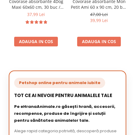
Covorase absorbante 4Dog
Covorase absorbante Mon
Maxi 60x60 cm, 30 buc /
Petit Ami 60 x 90 cm, 20 buc
pachet
/ pachet
37,99 Lei
47,00 Lei
39,99 Lei
ADAUGA IN COS
ADAUGA IN COS
Petshop online pentru animale iubite
TOT CE AI NEVOIE PENTRU ANIMALELE TALE
Pe eHranaAnimale.ro găsești hrană, accesorii,
recompense, produse de îngrijire și soluții
pentru sănătatea animalelor tale.
Alege rapid categoria potrivită, descoperă produse