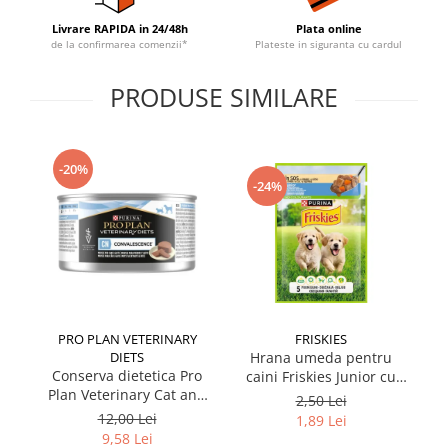
Livrare RAPIDA in 24/48h
Plata online
de la confirmarea comenzii*
Plateste in siguranta cu cardul
PRODUSE SIMILARE
-20%
-24%
PRO PLAN VETERINARY
FRISKIES
DIETS
Hrana umeda pentru
Conserva dietetica Pro
caini Friskies Junior cu
cai
Plan Veterinary Cat and
pui & mazare 85 gr
2,50 Lei
Dog Convalescence 195
12,00 Lei
1,89 Lei
gr
9,58 Lei