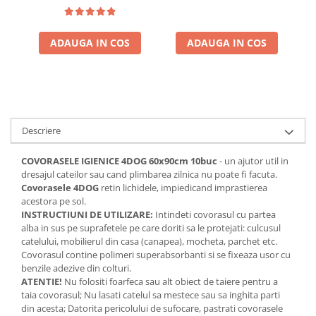
ADAUGA IN COS
ADAUGA IN COS
Descriere
COVORASELE IGIENICE 4DOG 60x90cm 10buc
- un ajutor util in
dresajul cateilor sau cand plimbarea zilnica nu poate fi facuta.
Covorasele 4DOG
retin lichidele, impiedicand imprastierea
acestora pe sol.
INSTRUCTIUNI DE UTILIZARE:
Intindeti covorasul cu partea
alba in sus pe suprafetele pe care doriti sa le protejati: culcusul
catelului, mobilierul din casa (canapea), mocheta, parchet etc.
Covorasul contine polimeri superabsorbanti si se fixeaza usor cu
benzile adezive din colturi.
ATENTIE!
Nu folositi foarfeca sau alt obiect de taiere pentru a
taia covorasul; Nu lasati catelul sa mestece sau sa inghita parti
din acesta; Datorita pericolului de sufocare, pastrati covorasele