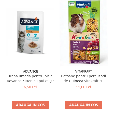
ADVANCE
VITAKRAFT
Hrana umeda pentru pisici
Batoane pentru porcusorii
Advance Kitten cu pui 85 gr
de Guineea Vitakraft cu
struguri & nuci 2 buc
6,50 Lei
11,00 Lei
ADAUGA IN COS
ADAUGA IN COS