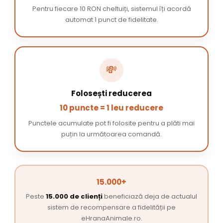
Pentru fiecare 10 RON cheltuiți, sistemul îți acordă
automat 1 punct de fidelitate.
💸
Folosești reducerea
10 puncte = 1 leu reducere
Punctele acumulate pot fi folosite pentru a plăti mai
puțin la următoarea comandă.
15.000+
Peste
15.000 de clienți
beneficiază deja de actualul
sistem de recompensare a fidelității pe
eHranaAnimale.ro.