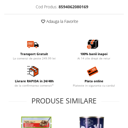
Cod Produs:
8594062080169
Adauga la Favorite
Transport Gratuit
100% banii inapoi
La comenzi de peste 249.99 lei
Ai 14 zile drept de retur
Livrare RAPIDA in 24/48h
Plata online
de la confirmarea comenzii*
Plateste in siguranta cu cardul
PRODUSE SIMILARE