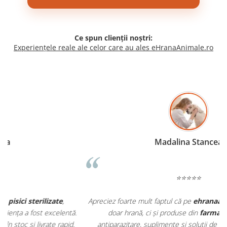
Ce spun clienții noștri:
Experiențele reale ale celor care au ales eHranaAnimale.ro
Madalina Stancea
⭐⭐⭐⭐⭐
Apreciez foarte mult faptul că pe
ehranaanimale.ro
găsesc nu
.
doar hrană, ci și produse din
farmacia veterinară
:
antiparazitare, suplimente și soluții de îngrijire. Este foarte