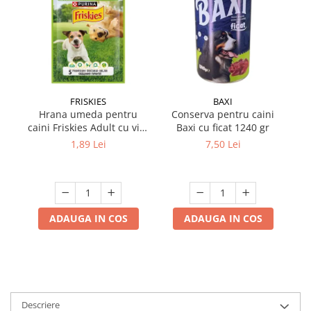
FRISKIES
BAXI
Hrana umeda pentru
Conserva pentru caini
S
caini Friskies Adult cu vita
Baxi cu ficat 1240 gr
& cartofi 85 gr
1,89 Lei
7,50 Lei
ADAUGA IN COS
ADAUGA IN COS
Descriere