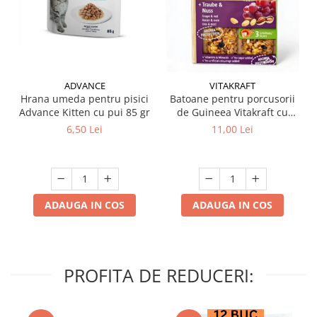
ADVANCE
VITAKRAFT
Hrana umeda pentru pisici
Batoane pentru porcusorii
Advance Kitten cu pui 85 gr
de Guineea Vitakraft cu
struguri & nuci 2 buc
6,50 Lei
11,00 Lei
ADAUGA IN COS
ADAUGA IN COS
PROFITA DE REDUCERI: