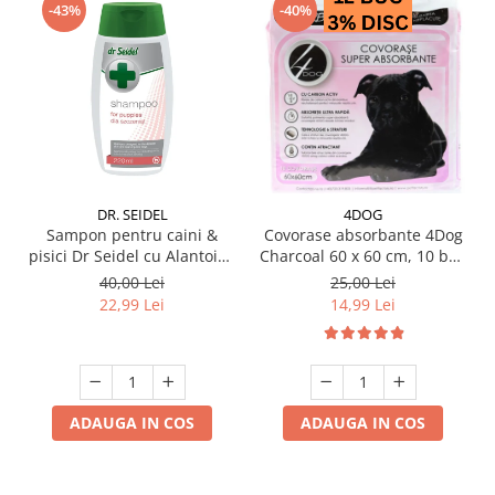
-43%
-40%
DR. SEIDEL
4DOG
Sampon pentru caini &
Covorase absorbante 4Dog
pisici Dr Seidel cu Alantoina
Charcoal 60 x 60 cm, 10 buc
220 ml
/ pachet
40,00 Lei
25,00 Lei
22,99 Lei
14,99 Lei
ADAUGA IN COS
ADAUGA IN COS