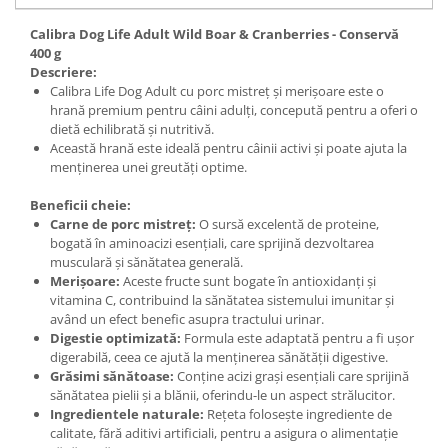
Calibra Dog Life Adult Wild Boar & Cranberries - Conservă
400 g
Descriere:
Calibra Life Dog Adult cu porc mistreț și merișoare este o
hrană premium pentru câini adulți, concepută pentru a oferi o
dietă echilibrată și nutritivă.
Această hrană este ideală pentru câinii activi și poate ajuta la
menținerea unei greutăți optime.
Beneficii cheie:
Carne de porc mistreț:
O sursă excelentă de proteine,
bogată în aminoacizi esențiali, care sprijină dezvoltarea
musculară și sănătatea generală.
Merișoare:
Aceste fructe sunt bogate în antioxidanți și
vitamina C, contribuind la sănătatea sistemului imunitar și
având un efect benefic asupra tractului urinar.
Digestie optimizată:
Formula este adaptată pentru a fi ușor
digerabilă, ceea ce ajută la menținerea sănătății digestive.
Grăsimi sănătoase:
Conține acizi grași esențiali care sprijină
sănătatea pielii și a blănii, oferindu-le un aspect strălucitor.
Ingredientele naturale:
Rețeta folosește ingrediente de
calitate, fără aditivi artificiali, pentru a asigura o alimentație