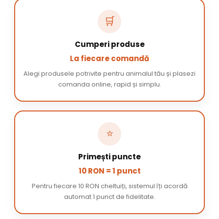
🛒
Cumperi produse
La fiecare comandă
Alegi produsele potrivite pentru animalul tău și plasezi
comanda online, rapid și simplu.
⭐
Primești puncte
10 RON = 1 punct
Pentru fiecare 10 RON cheltuiți, sistemul îți acordă
automat 1 punct de fidelitate.