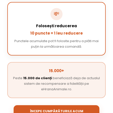
💸
Folosești reducerea
10 puncte = 1 leu reducere
Punctele acumulate pot fi folosite pentru a plăti mai
puțin la următoarea comandă.
15.000+
Peste
15.000 de clienți
beneficiază deja de actualul
sistem de recompensare a fidelității pe
eHranaAnimale.ro.
ÎNCEPE CUMPĂRĂTURILE ACUM