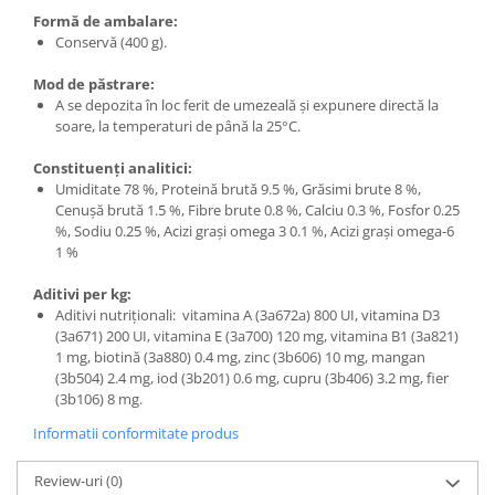
Formă de ambalare:
Conservă (400 g).
Mod de păstrare:
A se depozita în loc ferit de umezeală și expunere directă la
soare, la temperaturi de până la 25°C.
Constituenți analitici:
Umiditate 78 %, Proteină brută 9.5 %, Grăsimi brute 8 %,
Cenușă brută 1.5 %, Fibre brute 0.8 %, Calciu 0.3 %, Fosfor 0.25
%, Sodiu 0.25 %, Acizi grași omega 3 0.1 %, Acizi grași omega-6
1 %
Aditivi per kg:
Aditivi nutriţionali: vitamina A (3a672a) 800 UI, vitamina D3
(3a671) 200 UI, vitamina E (3a700) 120 mg, vitamina B1 (3a821)
1 mg, biotină (3a880) 0.4 mg, zinc (3b606) 10 mg, mangan
(3b504) 2.4 mg, iod (3b201) 0.6 mg, cupru (3b406) 3.2 mg, fier
(3b106) 8 mg.
Informatii conformitate produs
Review-uri
(0)