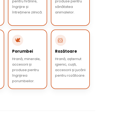
pentru hrănire,
produse pentru
îngrijire și
sănătatea
întreținere zilnică.
animalelor.
🕊️
🐹
Porumbei
Rozătoare
Hrană, minerale,
Hrană, așternut
accesorii și
igienic, cuști,
produse pentru
accesorii și jucării
îngrijirea
pentru rozătoare.
porumbeilor.