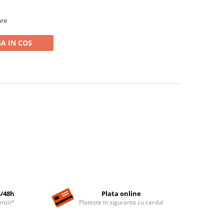
are
A IN COS
4/48h
Plata online
nzii*
Plateste in siguranta cu cardul