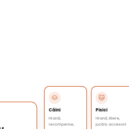
🐶
🐱
Câini
Pisici
Hrană,
Hrană, litiere,
recompense,
jucării, accesorii
LE