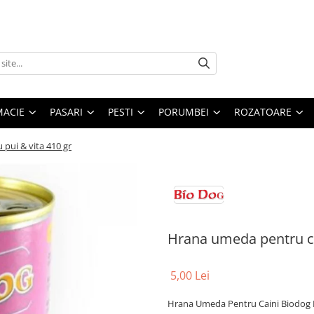
MACIE
PASARI
PESTI
PORUMBEI
ROZATOARE
pui & vita 410 gr
Hrana umeda pentru ca
5,00 Lei
Hrana Umeda Pentru Caini Biodog P