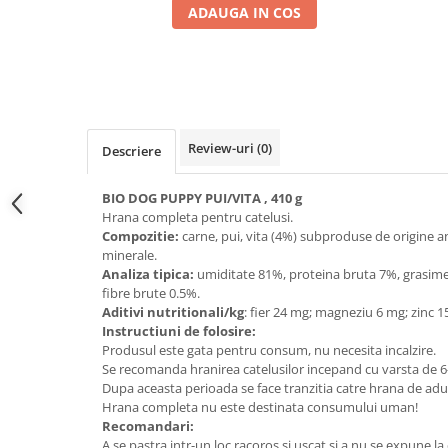
ADAUGA IN COS
Review-uri
(0)
Descriere
BIO DOG PUPPY PUI/VITA , 410 g
Hrana completa pentru catelusi.
Compozitie:
carne, pui, vita (4%) subproduse de origine an
minerale.
Analiza tipica:
umiditate 81%, proteina bruta 7%, grasim
fibre brute 0.5%.
Aditivi nutritionali/kg
: fier 24 mg; magneziu 6 mg; zinc 1
Instructiuni de folosire:
Produsul este gata pentru consum, nu necesita incalzire.
Se recomanda hranirea catelusilor incepand cu varsta de 6-
Dupa aceasta perioada se face tranzitia catre hrana de adu
Hrana completa nu este destinata consumului uman!
Recomandari:
A se pastra intr-un loc racoros si uscat si a nu se expune la