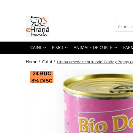
Caini
Pisici
Animale de curte
Farmacie
Pasari
Pesti
Porumbei
Rozatoare
Hrana umeda caini
Hrana uscata pisici
Accesorii
Caini
Accesorii pasari
Hrana pesti
Accesorii
Accesorii rozatoare
Caine Junior
Pisica Adult
Adapatori pentru pasari
Afectiuni digestive
Batoane pasari
Hrana
Castroane si adapatori
CAINI
PISICI
ANIMALE DE CURTE
FAR
Caine Adult
Pisica Junior
Hranitori pentru pasari
Antiinflamatoare
Casute si jucarii
Colivii pasari
Ingrijire
Accesorii caini
Pisica Senior
Combatere daunatori
Antiparazitare
Custi si cutii transport
Hrana pasari
Minerale
Home /
Caini /
Hrana umeda pentru caini Biodog Puppy cu 
Pisica Sterilizata
Antiseptice
Asternut igienic rozatoare
Botnite caini
Hrana pasari
Hrana canari
Accesorii pisici
Suplimente & Vitamine
Castroane & boluri
Batoane rozatoare
Suplimente & Vitamine
Hrana nimfa
Suport Articulatii
Culcusuri & saltele
Ansambluri
Hrana rozatoare
Hrana pasari exotice
Pisici
Custi & genti de transport
Castroane & boluri
Hrana perusi
Hrana hamsteri
Hainute caini
Culcusuri & saltele
Afectiuni digestive
Jucarii pasari
Hrana iepuri
Jucarii caini
Jucarii
Antiparazitare
Hrana porcusori de Guineea
Suplimente & Vitamine
Zgarzi , lese , hamuri caini
Litiere
Antiseptice
Hrana veverite & chinchilla
Diete Veterinare Caini
Zgarzi & hamuri
Suplimente & Vitamine
Diete Veterinare Pisici
Hrana umeda