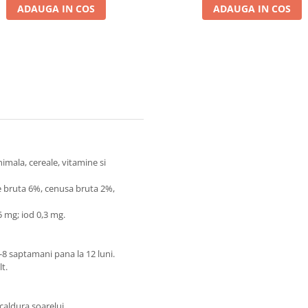
ADAUGA IN COS
ADAUGA IN COS
imala, cereale, vitamine si
e bruta 6%, cenusa bruta 2%,
5 mg; iod 0,3 mg.
8 saptamani pana la 12 luni.
lt.
 caldura soarelui.