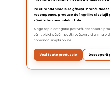
Pe eHranaAnimale.ro găsești hrană, acceso
recompense, produse de îngrijire și soluții
sănătatea animalelor tale.
Alege rapid categoria potrivită, descoperă pr
câini, pisici, păsări, pești, rozătoare și animale 
comandă simplu online.
Vezi toate produsele
Descoperă p