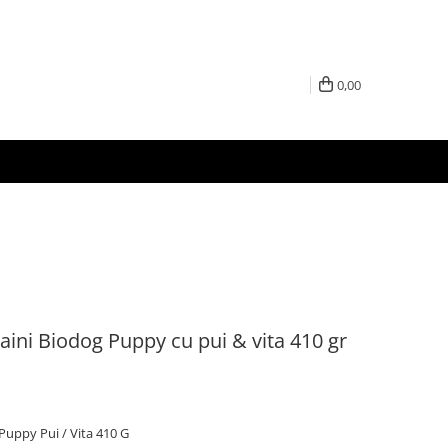
0,00
ini Biodog Puppy cu pui & vita 410 gr
uppy Pui / Vita 410 G