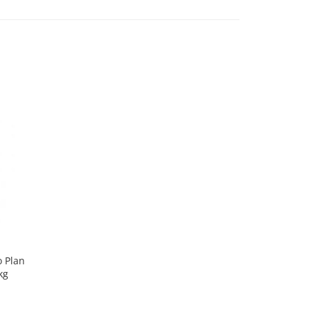
o Plan
kg