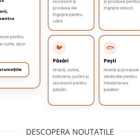
accesorii și
și produse pentru
produse de
îngrijire zilnică.
rii,
îngrijire pentru
 pentru
câini.
oduse pentru
de curte, apoi
🐦
🐟
Păsări
Pești
romoțiile
Hrană, colivii,
Hrană și produse
batoane, jucării și
dedicate pentru
accesorii pentru
întreținerea
păsări.
peștilor.
DESCOPERA NOUTATILE