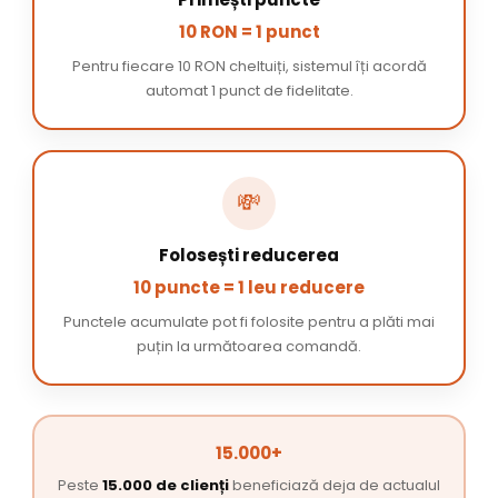
10 RON = 1 punct
Pentru fiecare 10 RON cheltuiți, sistemul îți acordă
automat 1 punct de fidelitate.
💸
Folosești reducerea
10 puncte = 1 leu reducere
Punctele acumulate pot fi folosite pentru a plăti mai
puțin la următoarea comandă.
15.000+
Peste
15.000 de clienți
beneficiază deja de actualul