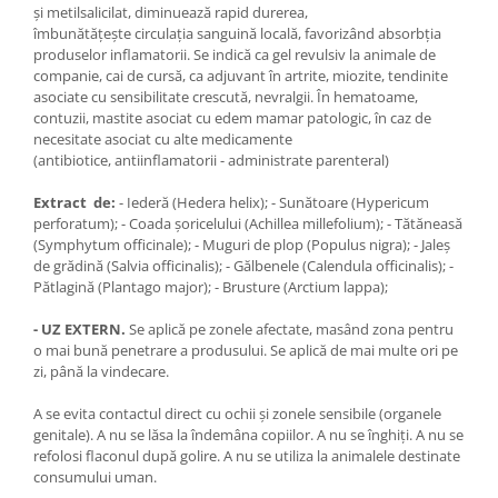
şi metilsalicilat, diminuează rapid durerea,
îmbunătăţeşte circulaţia sanguină locală, favorizând absorbţia
produselor inflamatorii. Se indică ca gel revulsiv la animale de
companie, cai de cursă, ca adjuvant în artrite, miozite, tendinite
asociate cu sensibilitate crescută, nevralgii. În hematoame,
contuzii, mastite asociat cu edem mamar patologic, în caz de
necesitate asociat cu alte medicamente
(antibiotice, antiinflamatorii - administrate parenteral)
Extract de:
- Iederă (Hedera helix); - Sunătoare (Hypericum
perforatum); - Coada şoricelului (Achillea millefolium); - Tătăneasă
(Symphytum officinale); - Muguri de plop (Populus nigra); - Jaleş
de grădină (Salvia officinalis); - Gălbenele (Calendula officinalis); -
Pătlagină (Plantago major); - Brusture (Arctium lappa);
- UZ EXTERN.
Se aplică pe zonele afectate, masând zona pentru
o mai bună penetrare a produsului. Se aplică de mai multe ori pe
zi, până la vindecare.
A se evita contactul direct cu ochii şi zonele sensibile (organele
genitale). A nu se lăsa la îndemâna copiilor. A nu se înghiţi. A nu se
refolosi flaconul după golire. A nu se utiliza la animalele destinate
consumului uman.