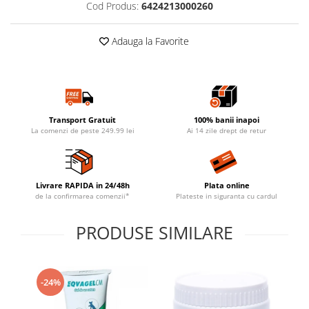
Cod Produs:
6424213000260
Adauga la Favorite
Transport Gratuit
100% banii inapoi
La comenzi de peste 249.99 lei
Ai 14 zile drept de retur
Livrare RAPIDA in 24/48h
Plata online
de la confirmarea comenzii*
Plateste in siguranta cu cardul
PRODUSE SIMILARE
-24%