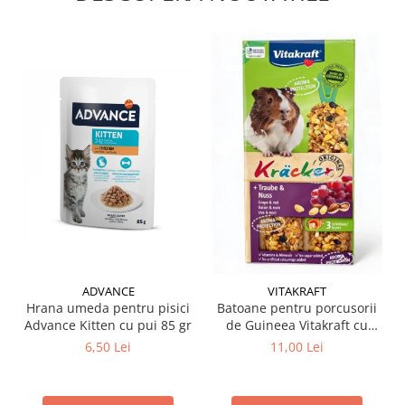
ADVANCE
VITAKRAFT
Hrana umeda pentru pisici
Batoane pentru porcusorii
Advance Kitten cu pui 85 gr
de Guineea Vitakraft cu
struguri & nuci 2 buc
6,50 Lei
11,00 Lei