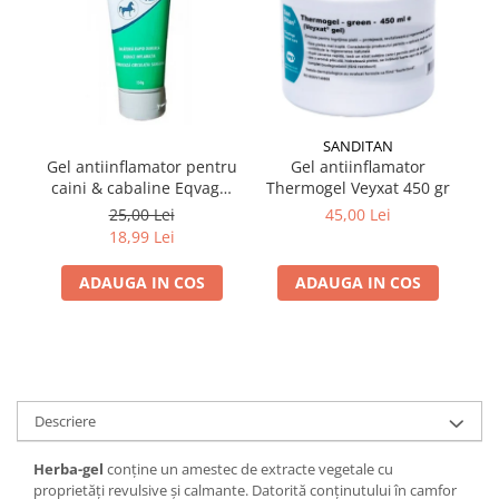
SANDITAN
Gel antiinflamator pentru
Gel antiinflamator
Eq
caini & cabaline Eqvagel
Thermogel Veyxat 450 gr
an
150 gr
25,00 Lei
45,00 Lei
18,99 Lei
ADAUGA IN COS
ADAUGA IN COS
Descriere
Herba-gel
conţine un amestec de extracte vegetale cu
proprietăţi revulsive şi calmante. Datorită conţinutului în camfor