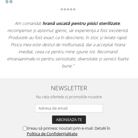
⭐⭐⭐⭐⭐
Apreciez foarte mult faptul că pe
ehranaanimale.ro
găsesc nu
ă.
doar hrană, ci și produse din
farmacia veterinară
:
.
antiparazitare, suplimente și soluții de îngrijire. Este foarte
comod să pot comanda tot ce am nevoie pentru animalul meu
dintr-un singur loc. Livrarea a fost rapidă, iar produsele au fost
te
originale și în termen. Magazin serios, bine organizat și foarte util
pentru orice stăpân de animale.
NEWSLETTER
Nu rata ofertele si promotiile noastre
Vreau să primesc noutati prin e-mail. Detalii în
Politica de Confidențialitate
.