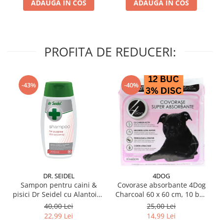
ADAUGA IN COS
ADAUGA IN COS
PROFITA DE REDUCERI:
-43%
-40%
DR. SEIDEL
4DOG
Sampon pentru caini &
Covorase absorbante 4Dog
pisici Dr Seidel cu Alantoina
Charcoal 60 x 60 cm, 10 buc
220 ml
/ pachet
40,00 Lei
25,00 Lei
22,99 Lei
14,99 Lei