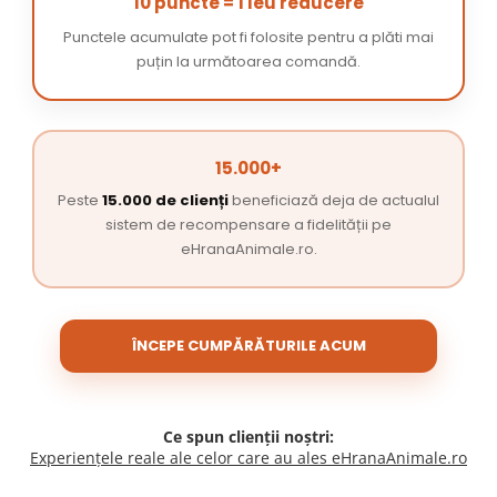
10 puncte = 1 leu reducere
Punctele acumulate pot fi folosite pentru a plăti mai
puțin la următoarea comandă.
15.000+
Peste
15.000 de clienți
beneficiază deja de actualul
sistem de recompensare a fidelității pe
eHranaAnimale.ro.
ÎNCEPE CUMPĂRĂTURILE ACUM
Ce spun clienții noștri:
Experiențele reale ale celor care au ales eHranaAnimale.ro