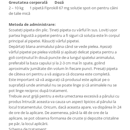
Greutatea corporală Doză
2 – 10 kg 1 pipetă Fiprokill 67 mg soluţie spot-on pentru câini
de talie mică
Metoda de administrare:
Scoateţi pipeta din plic. Ţineţi pipeta cu vârful în sus. Loviţi uşor
partea îngustă a pipetei pentru a fi siguri că soluţia este în corpul
principal al pipetei. Răsuciţi vârful pipetei.
Depărtaţi blana animalului pâna când se vede pielea. Aşezaţi
vârful pipetei pe pielea vizibilă şi apăsaţi delicat pipeta pentru a
goli conţinutul în două puncte de-a lungul spatelui animalului,
preferabil la baza capului şi la 2-3 cm mai în spate, golind
aproximativ jumătate din volum în fiecare punct. Presaţi pipeta
de câteva ori pentru a vă asigura că dozarea este completă.
Este important să vă asiguraţi că produsul este aplicat pe o
suprafaţă unde animalul nu se poate linge şi că animalele nu se
pot linge reciproc după tratament.
Trebuie avut grijă pentru a evita umectarea excesivă a părului cu
produs întrucât aceasta va cauza un aspect lipicios al părului la
locul tratamentului. Oricum, dacă aceasta apare, va dispărea în 24
de ore de la aplicare. De asemenea, până la 48 de ore de la
aplicare, se pot observa formarea de cruste şi depozite cristaline
pe păr, la locul aplicării.
Schema de tratament: