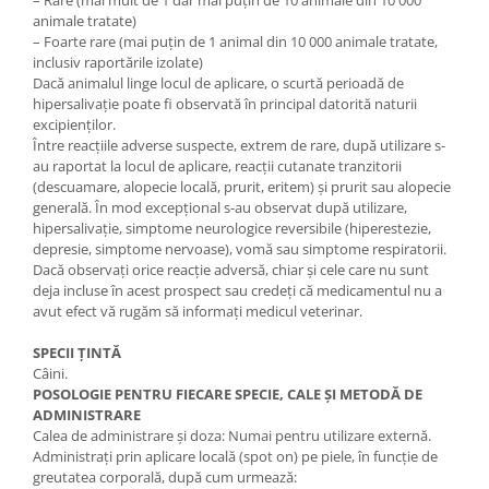
– Rare (mai mult de 1 dar mai puțin de 10 animale din 10 000
animale tratate)
– Foarte rare (mai puțin de 1 animal din 10 000 animale tratate,
inclusiv raportările izolate)
Dacă animalul linge locul de aplicare, o scurtă perioadă de
hipersalivaţie poate fi observată în principal datorită naturii
excipienților.
Între reacţiile adverse suspecte, extrem de rare, după utilizare s-
au raportat la locul de aplicare, reacţii cutanate tranzitorii
(descuamare, alopecie locală, prurit, eritem) şi prurit sau alopecie
generală. În mod excepţional s-au observat după utilizare,
hipersalivaţie, simptome neurologice reversibile (hiperestezie,
depresie, simptome nervoase), vomă sau simptome respiratorii.
Dacă observați orice reacție adversă, chiar și cele care nu sunt
deja incluse în acest prospect sau credeți că medicamentul nu a
avut efect vă rugăm să informați medicul veterinar.
SPECII ŢINTĂ
Câini.
POSOLOGIE PENTRU FIECARE SPECIE, CALE ŞI METODĂ DE
ADMINISTRARE
Calea de administrare şi doza: Numai pentru utilizare externă.
Administraţi prin aplicare locală (spot on) pe piele, în funcţie de
greutatea corporală, după cum urmează: