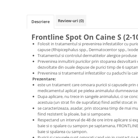
Review-uri
(0)
Descriere
Frontline Spot On Caine S (2-1
Folosit in tratamentul si prevenirea infestatiilor cu puri
capuse (Rhipicephalus spp., Dermatocentor spp., Ixodes 
Tratamentul si controlul dermatitelor alergice produse d
Prevenirea inmultirii puricilor prin stoparea dezvoltarii 
dezvoltate din ouale depuse de purici timp de 6 sapta
Prevenirea si tratamentul infestatiilor cu paduchi la cain
Prezentare:
este un tratament care omoara puricii si capusele prin 
medicamentul aplicat pe pielea animalului dumneavoa
Dupa aplicare, nu trece in sangele animalului, ci se con
acestuia (un strat fin de suprafata) fiind astfel stocat i
se caracterizeaza, asadar, prin stocarea timp de mai mu
fiind rezistent la ploaie, bai si sampoane.
Respectand un interval de 48 de ore intre aplicare si exp
baie si o spalare cu sampon pe saptamana, FRONTLINE 
baie si spalarea cu sampon.
Puricii si capusele sunt omorati cand vin in contact cu m