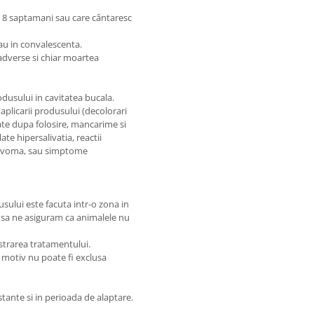
de 8 saptamani sau care cântaresc
 au in convalescenta.
 adverse si chiar moartea
rodusului in cavitatea bucala.
 aplicarii produsului (decolorari
alate dupa folosire, mancarime si
te hipersalivatia, reactii
e), voma, sau simptome
sului este facuta intr-o zona in
 sa ne asiguram ca animalele nu
strarea tratamentului.
 motiv nu poate fi exclusa
estante si in perioada de alaptare.