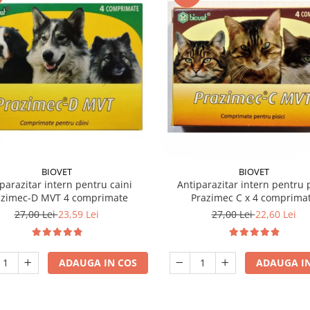
BIOVET
BIOVET
parazitar intern pentru caini
Antiparazitar intern pentru p
azimec-D MVT 4 comprimate
Prazimec C x 4 comprima
27,00 Lei
23,59 Lei
27,00 Lei
22,60 Lei
ADAUGA IN COS
ADAUGA IN