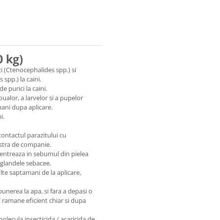
0 kg)
ci (Ctenocephalides spp.) si
spp.) la caini.
e purici la caini.
oualor, a larvelor si a pupelor
mani dupa aplicare.
i.
contactul parazitului cu
stra de companie.
centreaza in sebumul din pielea
n glandele sebacee.
lte saptamani de la aplicare,
unerea la apa, si fara a depasi o
ramane eficient chiar si dupa
olecula insecticida / acaricida de