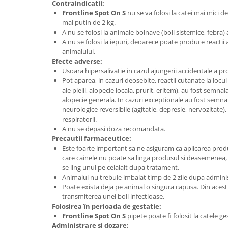
Contraindicatii:
Frontline Spot On S
nu se va folosi la catei mai mici 
mai putin de 2 kg.
A nu se folosi la animale bolnave (boli sistemice, febra)
A nu se folosi la iepuri, deoarece poate produce reactii
animalului.
Efecte adverse:
Usoara hipersalivatie in cazul ajungerii accidentale a p
Pot aparea, in cazuri deosebite, reactii cutanate la locul
ale pielii, alopecie locala, prurit, eritem), au fost semn
alopecie generala. In cazuri exceptionale au fost semnala
neurologice reversibile (agitatie, depresie, nervozitat
respiratorii.
A nu se depasi doza recomandata.
Precautii farmaceutice:
Este foarte important sa ne asiguram ca aplicarea produ
care cainele nu poate sa linga produsul si deasemenea,
se ling unul pe celalalt dupa tratament.
Animalul nu trebuie imbaiat timp de 2 zile dupa admini
Poate exista deja pe animal o singura capusa. Din acest
transmiterea unei boli infectioase.
Folosirea în perioada de gestatie:
Frontline Spot On S
pipete poate fi folosit la catele g
Administrare si dozare: