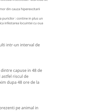
mor din cauza hiperexcitarii
puricilor : contine in plus un
ica infestarea locuintei cu oua
ti intr-un interval de
dintre capuse in 48 de
astfel riscul de
axim dupa 48 ore de la
rezenti pe animal in