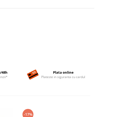
4/48h
Plata online
nzii*
Plateste in siguranta cu cardul
-17%