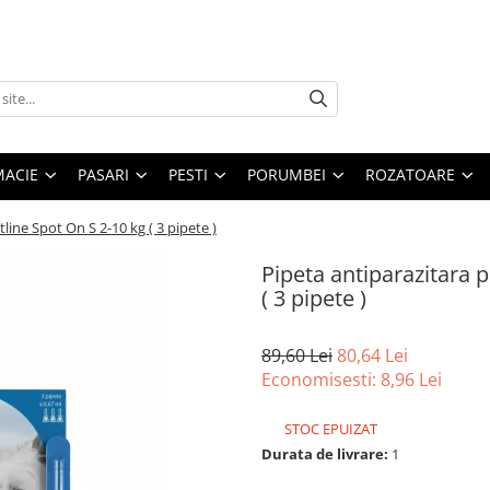
MACIE
PASARI
PESTI
PORUMBEI
ROZATOARE
line Spot On S 2-10 kg ( 3 pipete )
Pipeta antiparazitara p
( 3 pipete )
89,60 Lei
80,64 Lei
Economisesti:
8,96
Lei
STOC EPUIZAT
Durata de livrare:
1