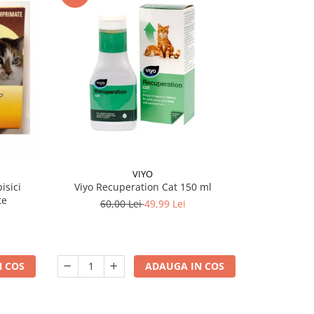
VIYO
isici
Viyo Recuperation Cat 150 ml
Antiparazi
te
Dro
60,00 Lei
49,99 Lei
 COS
ADAUGA IN COS