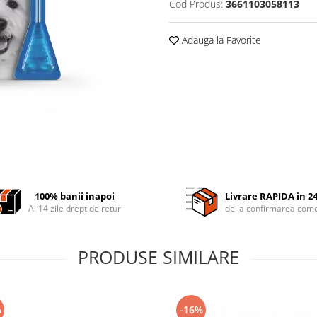
Cod Produs:
3661103058113
Adauga la Favorite
100% banii inapoi
Livrare RAPIDA in 2
Ai 14 zile drept de retur
de la confirmarea come
PRODUSE SIMILARE
%
-16%