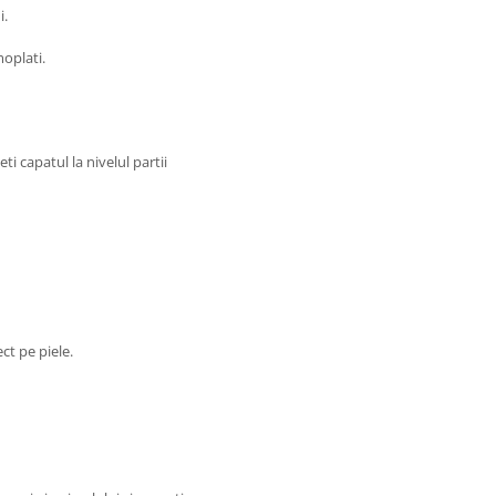
i.
moplati.
i capatul la nivelul partii
ct pe piele.