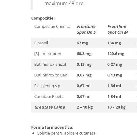
maximum 48 ore.
Compozitie:
Compozitie Chimica
Frontline
Frontline
Spot On S
Spot On M
Fipronil
67 mg
134 mg
[S] – metopren
60,3 mg
120,6 mg
Butilhidroxianizol
0,13 mg
0,27 mg
Butilhidroxitoluen
0,07 mg
0,13 mg
Excipient q.s.p
0,67 ml
1,34 ml
Cantitate Pipeta
0,67 ml
1,34 ml
Greutate Caine
2 – 10 kg
10 – 20 kg
Forma farmaceutica:
Solutie pentru aplicare cutanata.