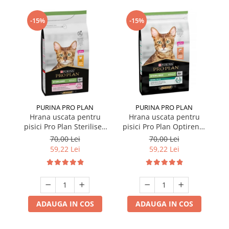
-15%
-15%
PURINA PRO PLAN
PURINA PRO PLAN
Hrana uscata pentru
Hrana uscata pentru
pisici Pro Plan Sterilised
pisici Pro Plan Optirenal
pi
cu pui 1,5 kg
Sterilised cu somon 1,5
St
70,00 Lei
70,00 Lei
kg
59,22 Lei
59,22 Lei
ADAUGA IN COS
ADAUGA IN COS