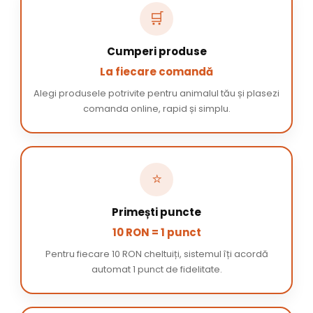
🛒
Cumperi produse
La fiecare comandă
Alegi produsele potrivite pentru animalul tău și plasezi
comanda online, rapid și simplu.
⭐
Primești puncte
10 RON = 1 punct
Pentru fiecare 10 RON cheltuiți, sistemul îți acordă
automat 1 punct de fidelitate.