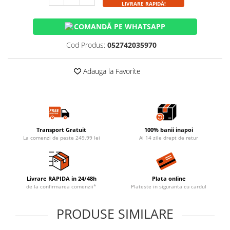
LIVRARE RAPIDĂ!
COMANDĂ PE WHATSAPP
Cod Produs:
052742035970
Adauga la Favorite
Transport Gratuit
100% banii inapoi
La comenzi de peste 249.99 lei
Ai 14 zile drept de retur
Livrare RAPIDA in 24/48h
Plata online
de la confirmarea comenzii*
Plateste in siguranta cu cardul
PRODUSE SIMILARE