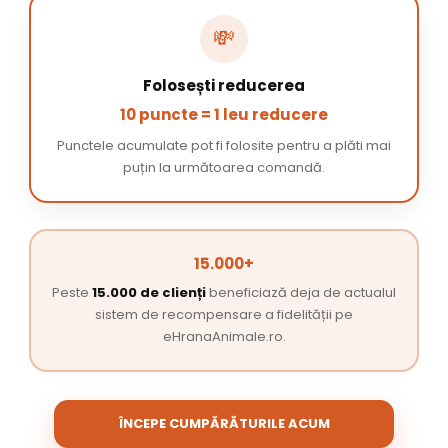
💸
Folosești reducerea
10 puncte = 1 leu reducere
Punctele acumulate pot fi folosite pentru a plăti mai
puțin la următoarea comandă.
15.000+
Peste
15.000 de clienți
beneficiază deja de actualul
sistem de recompensare a fidelității pe
eHranaAnimale.ro.
ÎNCEPE CUMPĂRĂTURILE ACUM