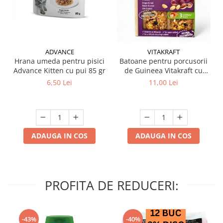
ADVANCE
VITAKRAFT
Hrana umeda pentru pisici
Batoane pentru porcusorii
Advance Kitten cu pui 85 gr
de Guineea Vitakraft cu
struguri & nuci 2 buc
6,50 Lei
11,00 Lei
ADAUGA IN COS
ADAUGA IN COS
PROFITA DE REDUCERI:
-43%
-40%