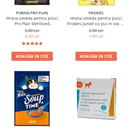
PURINA PRO PLAN
FRISKIES
Hrana umeda pentru pisici
Hrana umeda pentru pisici
Pro Plan Sterilised
Friskies Junior cu pui in sos 85
Nutrisavour cu vita 85 gr
gr
5,00 Lei
2,50 Lei
4,39 Lei
1,89 Lei
ADAUGA IN COS
ADAUGA IN COS