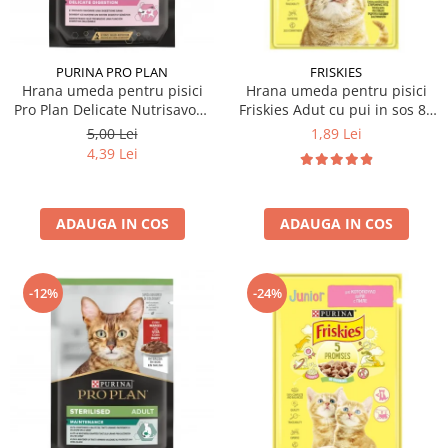
PURINA PRO PLAN
FRISKIES
Hrana umeda pentru pisici
Hrana umeda pentru pisici
Pro Plan Delicate Nutrisavour
Friskies Adut cu pui in sos 85
cu curcan in sos 85 gr
gr
5,00 Lei
1,89 Lei
4,39 Lei
ADAUGA IN COS
ADAUGA IN COS
-12%
-24%