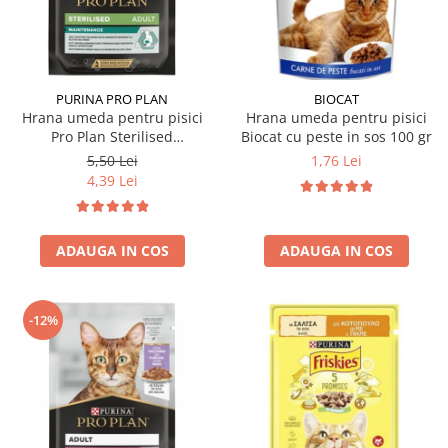
Hrana uscata
Hrana umeda
Hrana uscata caini
Hrana uscata
Hrana umeda pisici
Caine Junior
Caine Adult
Pisica Adult
PURINA PRO PLAN
BIOCAT
Hrana umeda pentru pisici
Hrana umeda pentru pisici
Caine Senior
Pisica Junior
Pro Plan Sterilised
Biocat cu peste in sos 100 gr
Oferta 2 saci
Pisica Senior
Nutrisavour cu pui in sos 85
5,50 Lei
1,76 Lei
Igiena caini
Pisica Sterilizata
gr
4,39 Lei
Ingrijire pisici
Cosmetica & produse de igiena
Covorase & Scutece
Asternut igienic
ADAUGA IN COS
ADAUGA IN COS
Solutii auriculare
Igiena pisici
Solutii curatare
Sampoane pisici
Solutii dentare
Oferte
-12%
Solutii oftalmice
Recompense pisici
Oferte
Recompense caini