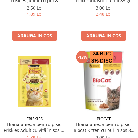
Friskies Junior cu pui &
Felix Fantastic cu pui 85 gr
mazare 85 gr
2,50 Lei
3,00 Lei
1,89 Lei
2,48 Lei
ADAUGA IN COS
ADAUGA IN COS
-12%
FRISKIES
BIOCAT
Hrană umedă pentru pisici
Hrana umeda pentru pisici
Friskies Adult cu vită în sos 85
Biocat Kitten cu pui in sos 85
gr
gr
1,89 Lei
2,00 Lei