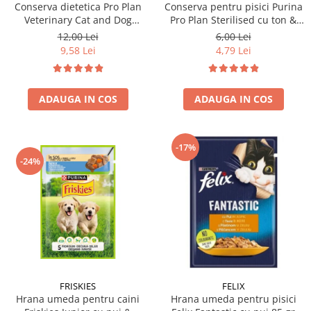
Conserva dietetica Pro Plan
Conserva pentru pisici Purina
Veterinary Cat and Dog
Pro Plan Sterilised cu ton &
Convalescence 195 gr
somon 85 gr
12,00 Lei
6,00 Lei
9,58 Lei
4,79 Lei
ADAUGA IN COS
ADAUGA IN COS
-17%
-24%
FRISKIES
FELIX
Hrana umeda pentru caini
Hrana umeda pentru pisici