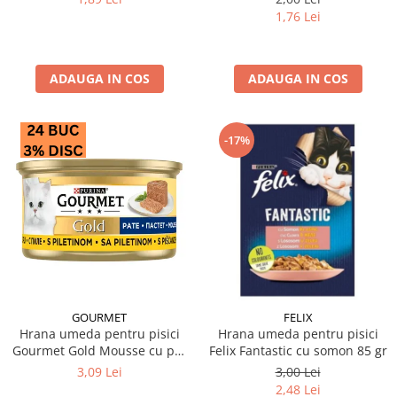
1,76 Lei
ADAUGA IN COS
ADAUGA IN COS
-17%
GOURMET
FELIX
Hrana umeda pentru pisici
Hrana umeda pentru pisici
Gourmet Gold Mousse cu pui
Felix Fantastic cu somon 85 gr
85 gr
3,09 Lei
3,00 Lei
2,48 Lei