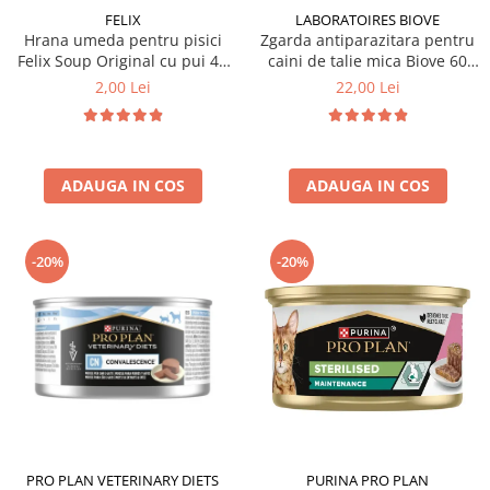
FELIX
LABORATOIRES BIOVE
Hrana umeda pentru pisici
Zgarda antiparazitara pentru
Felix Soup Original cu pui 48
caini de talie mica Biove 60
gr
cm
2,00 Lei
22,00 Lei
ADAUGA IN COS
ADAUGA IN COS
-20%
-20%
PRO PLAN VETERINARY DIETS
PURINA PRO PLAN