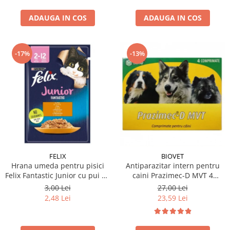
ADAUGA IN COS
ADAUGA IN COS
-17%
-13%
FELIX
BIOVET
Hrana umeda pentru pisici
Antiparazitar intern pentru
Felix Fantastic Junior cu pui 85
caini Prazimec-D MVT 4
gr
comprimate
3,00 Lei
27,00 Lei
2,48 Lei
23,59 Lei