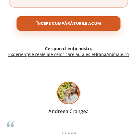
ÎNCEPE CUMPĂRĂTURILE ACUM
Ce spun clienții noștri:
Experiențele reale ale celor care au ales eHranaAnimale.ro
Madalina Stancea
⭐⭐⭐⭐⭐