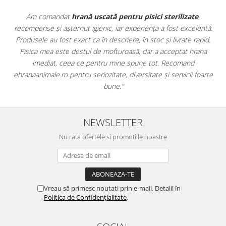
ate
,
Apreciez foarte mult faptul că pe
ehranaanimale.ro
găsesc
celentă.
doar hrană, ci și produse din
farmacia veterinară
:
 rapid.
antiparazitare, suplimente și soluții de îngrijire. Este foarte
 hrana
comod să pot comanda tot ce am nevoie pentru animalul m
nd
dintr-un singur loc. Livrarea a fost rapidă, iar produsele au fo
i foarte
originale și în termen. Magazin serios, bine organizat și foarte 
pentru orice stăpân de animale.
NEWSLETTER
Nu rata ofertele si promotiile noastre
Vreau să primesc noutati prin e-mail. Detalii în
Politica de Confidențialitate
.