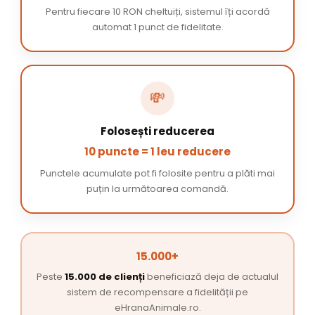
Pentru fiecare 10 RON cheltuiți, sistemul îți acordă
automat 1 punct de fidelitate.
💸
Folosești reducerea
10 puncte = 1 leu reducere
Punctele acumulate pot fi folosite pentru a plăti mai
puțin la următoarea comandă.
15.000+
Peste
15.000 de clienți
beneficiază deja de actualul
sistem de recompensare a fidelității pe
eHranaAnimale.ro.