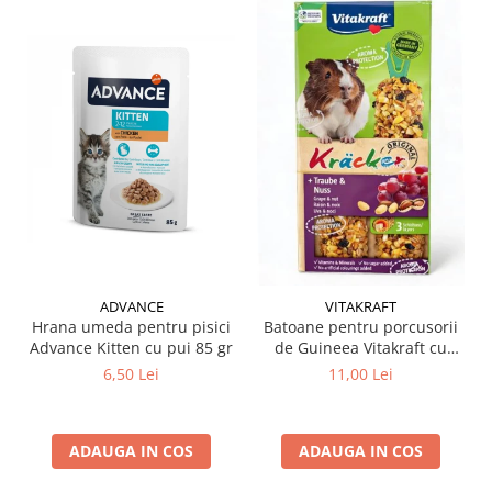
ADVANCE
VITAKRAFT
Hrana umeda pentru pisici
Batoane pentru porcusorii
Advance Kitten cu pui 85 gr
de Guineea Vitakraft cu
struguri & nuci 2 buc
6,50 Lei
11,00 Lei
ADAUGA IN COS
ADAUGA IN COS