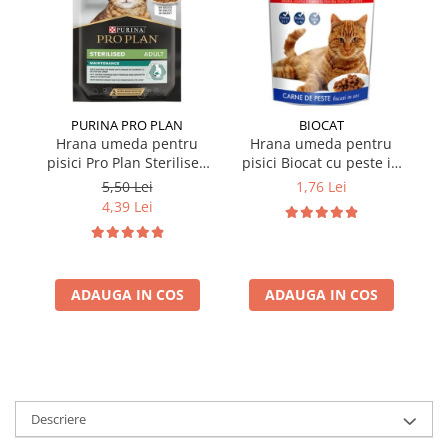
PURINA PRO PLAN
BIOCAT
Hrana umeda pentru
Hrana umeda pentru
pisici Pro Plan Sterilised
pisici Biocat cu peste in
p
Nutrisavour cu pui in sos
sos 100 gr
Nu
5,50 Lei
1,76 Lei
85 gr
4,39 Lei
ADAUGA IN COS
ADAUGA IN COS
Descriere