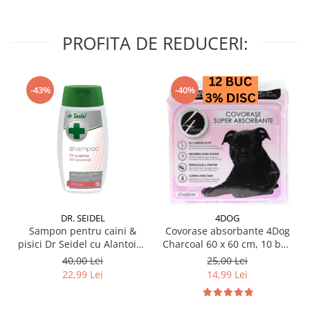
PROFITA DE REDUCERI:
-43%
-40%
DR. SEIDEL
4DOG
Sampon pentru caini &
Covorase absorbante 4Dog
pisici Dr Seidel cu Alantoina
Charcoal 60 x 60 cm, 10 buc
220 ml
/ pachet
40,00 Lei
25,00 Lei
22,99 Lei
14,99 Lei