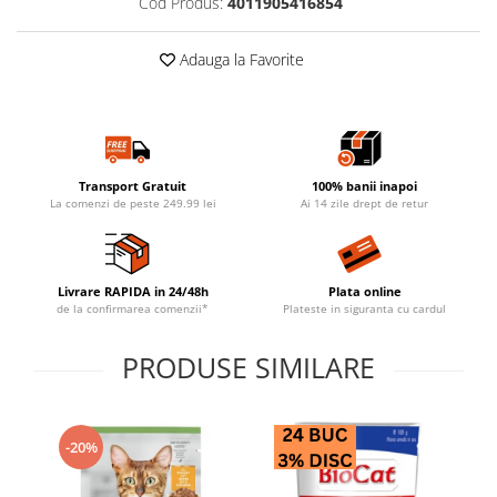
Cod Produs:
4011905416854
Adauga la Favorite
Transport Gratuit
100% banii inapoi
La comenzi de peste 249.99 lei
Ai 14 zile drept de retur
Livrare RAPIDA in 24/48h
Plata online
de la confirmarea comenzii*
Plateste in siguranta cu cardul
PRODUSE SIMILARE
-20%