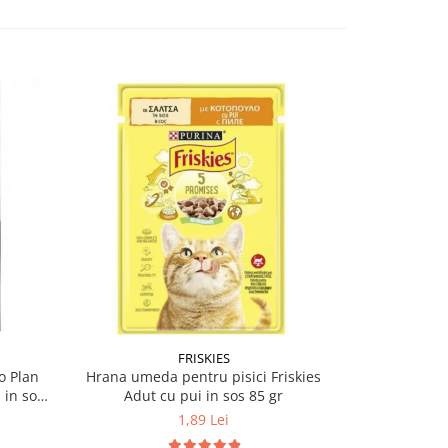
-12%
FRISKIES
PU
o Plan
Hrana umeda pentru pisici Friskies
Hrana umeda
 in sos
Adut cu pui in sos 85 gr
Sterilised 
1,89 Lei
5