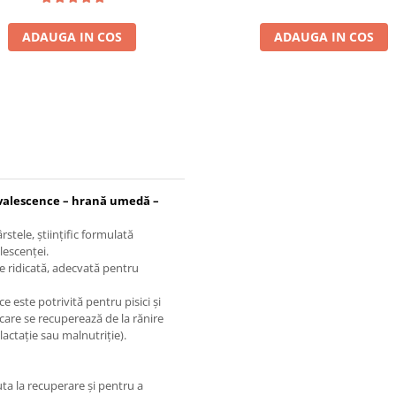
ADAUGA IN COS
ADAUGA IN COS
nvalescence – hrană umedă –
stele, științific formulată
lescenței.
te ridicată, adecvată pentru
ste potrivită pentru pisici și
ni care se recuperează de la rănire
 lactație sau malnutriție).
uta la recuperare și pentru a