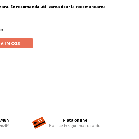
inara. Se recomanda utilizarea doar la recomandarea
are
A IN COS
4/48h
Plata online
nzii*
Plateste in siguranta cu cardul