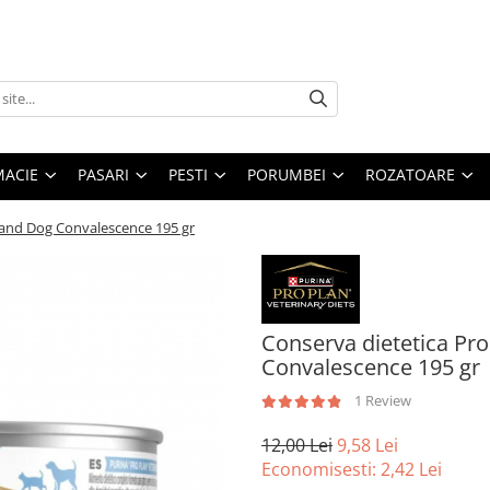
MACIE
PASARI
PESTI
PORUMBEI
ROZATOARE
t and Dog Convalescence 195 gr
Conserva dietetica Pro
Convalescence 195 gr
1 Review
12,00 Lei
9,58 Lei
Economisesti:
2,42
Lei