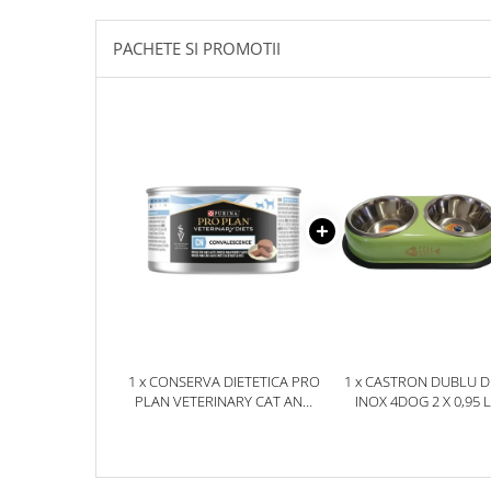
PACHETE SI PROMOTII
1 x CONSERVA DIETETICA PRO
1 x CASTRON DUBLU D
PLAN VETERINARY CAT AND
INOX 4DOG 2 X 0,95 L
DOG CONVALESCENCE 195
GR