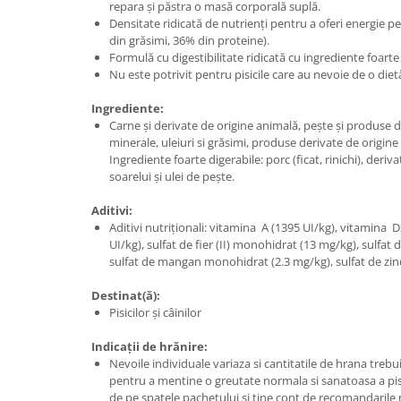
repara și păstra o masă corporală suplă.
Densitate ridicată de nutrienți pentru a oferi energie 
din grăsimi, 36% din proteine).
Formulă cu digestibilitate ridicată cu ingrediente foarte 
Nu este potrivit pentru pisicile care au nevoie de o diet
Ingrediente:
Carne și derivate de origine animală, pește și produse 
minerale, uleiuri si grăsimi, produse derivate de origine
Ingrediente foarte digerabile: porc (ficat, rinichi), deriv
soarelui și ulei de pește.
Aditivi:
Aditivi nutriționali: vitamina A (1395 UI/kg), vitamina 
UI/kg), sulfat de fier (II) monohidrat (13 mg/kg), sulfat
sulfat de mangan monohidrat (2.3 mg/kg), sulfat de zi
Destinat(ă):
Pisicilor și câinilor
Indicații de hrănire:
Nevoile individuale variaza si cantitatile de hrana tre
pentru a mentine o greutate normala si sanatoasa a pisi
de pe spatele pachetului si tine cont de recomandarile