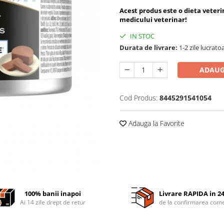
Acest produs este o dieta veter
medicului veterinar!
IN STOC
Durata de livrare:
1-2 zile lucrato
ADAUG
Cod Produs:
8445291541054
Adauga la Favorite
100% banii inapoi
Livrare RAPIDA in 2
Ai 14 zile drept de retur
de la confirmarea come