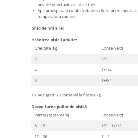
nevoile punctuale ale pisicii tale.
Apa proaspata si curata trebuie sa fie in permanenta la d
temperatura camerei.
Ghid de hrănire:
Hrănirea pisicii adulte:
Greutate (kg)
Conserve/zi
2
2/3
4
1+1/4
6
1+3/4
>6: Adăugați 1/3 conservă la fiecare kg
Dezvoltarea puilor de pisică
Varsta (saptamani)
Conserve/zi
6 – 12
1/2 – 1+1/2
12 – 26
1 – 2