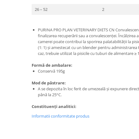
26 – 52
2
PURINA PRO PLAN VETERINARY DIETS CN Convalescenc
finalizarea recuperării sau a convalescenței. Încălzirea
camerei poate contribui la sporirea palatabilității la pis
(1: 1) și amestecat cu un blender pentru administrarea t
caz, trebuie utilizat la pisicile cu tuburi de alimentare ≥ 
Formă de ambalare:
Conservă 195g
Mod de păstrare:
A se depozita în loc ferit de umezeală și expunere direc
până la 25°C.
Constituenți analitici:
Informatii conformitate produs