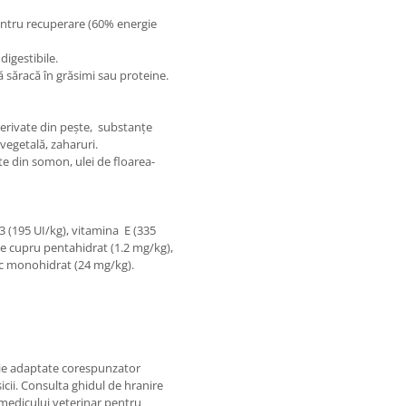
pentru recuperare (60% energie
digestibile.
ă săracă în grăsimi sau proteine.
derivate din pește, substanțe
 vegetală, zaharuri.
ate din somon, ulei de floarea-
D3 (195 UI/kg), vitamina E (335
 de cupru pentahidrat (1.2 mg/kg),
nc monohidrat (24 mg/kg).
buie adaptate corespunzator
cii. Consulta ghidul de hranire
 medicului veterinar pentru