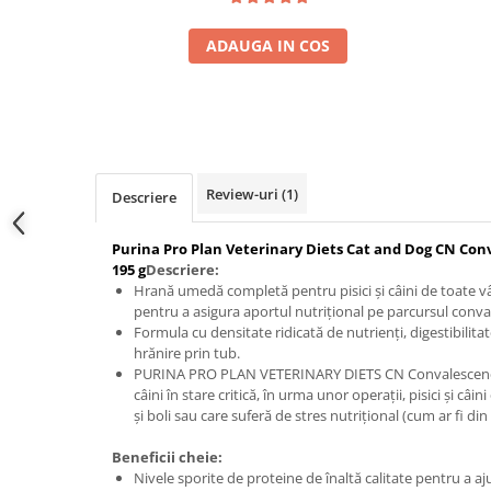
ADAUGA IN COS
Review-uri
(1)
Descriere
Purina Pro Plan Veterinary Diets Cat and Dog CN Co
195 g
Descriere:
Hrană umedă completă pentru pisici și câini de toate vâr
pentru a asigura aportul nutrițional pe parcursul conva
Formula cu densitate ridicată de nutrienți, digestibilita
hrănire prin tub.
PURINA PRO PLAN VETERINARY DIETS CN Convalescence e
câini în stare critică, în urma unor operații, pisici și câi
și boli sau care suferă de stres nutrițional (cum ar fi din
Beneficii cheie:
Nivele sporite de proteine de înaltă calitate pentru a aj