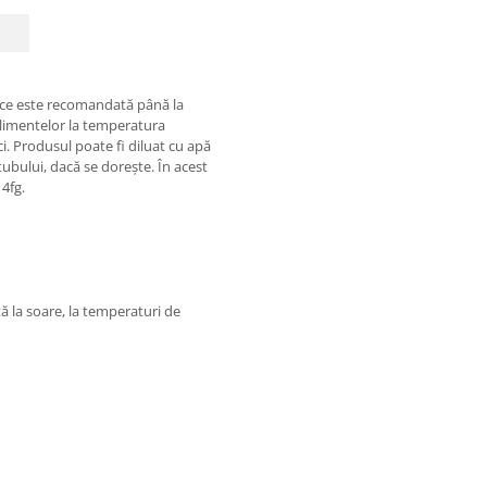
e este recomandată până la
 alimentelor la temperatura
ici. Produsul poate fi diluat cu apă
ubului, dacă se dorește. În acest
14fg.
tă la soare, la temperaturi de