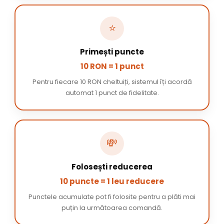
⭐
Primești puncte
10 RON = 1 punct
Pentru fiecare 10 RON cheltuiți, sistemul îți acordă
automat 1 punct de fidelitate.
💸
Folosești reducerea
10 puncte = 1 leu reducere
Punctele acumulate pot fi folosite pentru a plăti mai
puțin la următoarea comandă.