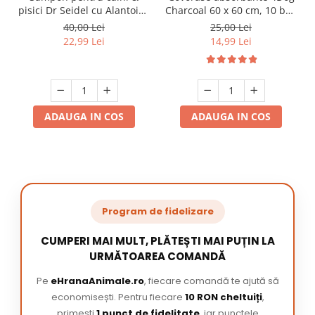
pisici Dr Seidel cu Alantoina
Charcoal 60 x 60 cm, 10 buc
220 ml
/ pachet
40,00 Lei
25,00 Lei
22,99 Lei
14,99 Lei
ADAUGA IN COS
ADAUGA IN COS
Program de fidelizare
CUMPERI MAI MULT, PLĂTEȘTI MAI PUȚIN LA
URMĂTOAREA COMANDĂ
Pe
eHranaAnimale.ro
, fiecare comandă te ajută să
economisești. Pentru fiecare
10 RON cheltuiți
,
primești
1 punct de fidelitate
, iar punctele