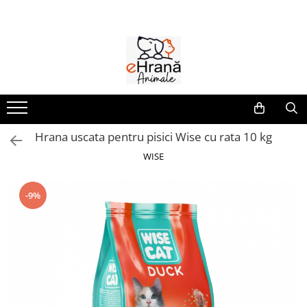
Caini
Pisici
Animale de curte
Farmacie
Pasari
Pesti
Porumbei
Rozatoare
Hrana umeda caini
Hrana uscata pisici
Accesorii
Caini
Accesorii pasari
Hrana pesti
Accesorii
Accesorii rozatoare
Caine Junior
Pisica Adult
Adapatori pentru pasari
Afectiuni digestive
Batoane pasari
Hrana
Castroane si adapatori
Caine Adult
Pisica Junior
Hranitori pentru pasari
Antiinflamatoare
Casute si jucarii
Colivii pasari
Ingrijire
Accesorii caini
Pisica Senior
Combatere daunatori
Antiparazitare
Custi si cutii transport
Hrana uscata pentru pisici Wise cu rata 10 kg
Hrana pasari
Minerale
Pisica Sterilizata
Antiseptice
Asternut igienic rozatoare
Botnite caini
Hrana pasari
WISE
Hrana canari
Accesorii pisici
Suplimente & Vitamine
Castroane & boluri
Batoane rozatoare
Suplimente & Vitamine
Hrana nimfa
Suport Articulatii
Culcusuri & saltele
Ansambluri
Hrana rozatoare
Hrana pasari exotice
-9%
Pisici
Custi & genti de transport
Castroane & boluri
Hrana perusi
Hrana hamsteri
Hainute caini
Culcusuri & saltele
Afectiuni digestive
Jucarii pasari
Hrana iepuri
Jucarii caini
Jucarii
Antiparazitare
Hrana porcusori de Guineea
Suplimente & Vitamine
Zgarzi , lese , hamuri caini
Litiere
Antiseptice
Hrana veverite & chinchilla
Diete Veterinare Caini
Zgarzi & hamuri
Suplimente & Vitamine
Diete Veterinare Pisici
Hrana umeda