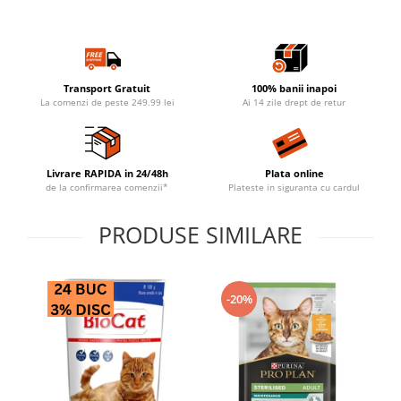
Transport Gratuit
100% banii inapoi
La comenzi de peste 249.99 lei
Ai 14 zile drept de retur
Livrare RAPIDA in 24/48h
Plata online
de la confirmarea comenzii*
Plateste in siguranta cu cardul
PRODUSE SIMILARE
-20%