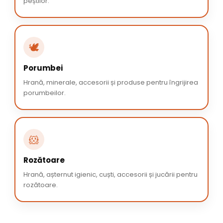
peștilor.
🕊️
Porumbei
Hrană, minerale, accesorii și produse pentru îngrijirea
porumbeilor.
🐹
Rozătoare
Hrană, așternut igienic, cuști, accesorii și jucării pentru
rozătoare.