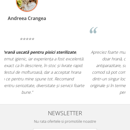
Madalina Stancea
⭐⭐⭐⭐⭐
Apreciez foarte mult faptul că pe
ehranaanimale.ro
găsesc nu
.
doar hrană, ci și produse din
farmacia veterinară
:
antiparazitare, suplimente și soluții de îngrijire. Este foarte
comod să pot comanda tot ce am nevoie pentru animalul meu
m
dintr-un singur loc. Livrarea a fost rapidă, iar produsele au fost
e
originale și în termen. Magazin serios, bine organizat și foarte util
t
pentru orice stăpân de animale.
NEWSLETTER
Nu rata ofertele si promotiile noastre