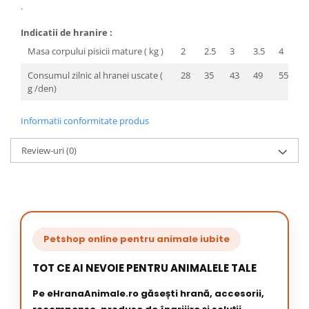
.
Indicatii de hranire :
Masa corpului pisicii mature ( kg )
2
2.5
3
3.5
4
5
Consumul zilnic al hranei uscate (
28
35
43
49
55
6
g /den)
Informatii conformitate produs
Review-uri
(0)
Petshop online pentru animale iubite
TOT CE AI NEVOIE PENTRU ANIMALELE TALE
Pe eHranaAnimale.ro găsești hrană, accesorii,