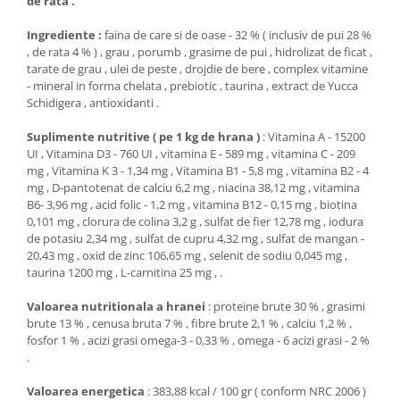
de rata .
Ingrediente :
faina de care si de oase - 32 % ( inclusiv de pui 28 %
, de rata 4 % ) , grau , porumb , grasime de pui , hidrolizat de ficat ,
tarate de grau , ulei de peste , drojdie de bere , complex vitamine
- mineral in forma chelata , prebiotic , taurina , extract de Yucca
Schidigera , antioxidanti .
Suplimente nutritive ( pe 1 kg de hrana )
: Vitamina A - 15200
UI , Vitamina D3 - 760 UI , vitamina E - 589 mg , vitamina C - 209
mg , Vitamina K 3 - 1,34 mg , Vitamina B1 - 5,8 mg , vitamina B2 - 4
mg , D-pantotenat de calciu 6,2 mg , niacina 38,12 mg , vitamina
B6- 3,96 mg , acid folic - 1,2 mg , vitamina B12 - 0,15 mg , biotina
0,101 mg , clorura de colina 3,2 g , sulfat de fier 12,78 mg , iodura
de potasiu 2,34 mg , sulfat de cupru 4,32 mg , sulfat de mangan -
20,43 mg , oxid de zinc 106,65 mg , selenit de sodiu 0,045 mg ,
taurina 1200 mg , L-carnitina 25 mg , .
Valoarea nutritionala a hranei
: proteine brute 30 % , grasimi
brute 13 % , cenusa bruta 7 % , fibre brute 2,1 % , calciu 1,2 % ,
fosfor 1 % , acizi grasi omega-3 - 0,33 % , omega - 6 acizi grasi - 2 %
.
Valoarea energetica
: 383,88 kcal / 100 gr ( conform NRC 2006 )