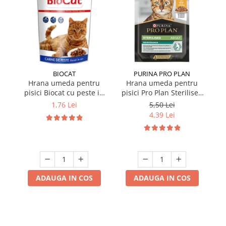
BIOCAT
PURINA PRO PLAN
Hrana umeda pentru
Hrana umeda pentru
pisici Biocat cu peste in
pisici Pro Plan Sterilised
p
sos 100 gr
Nutrisavour cu pui in sos
Nu
1,76 Lei
5,50 Lei
85 gr
4,39 Lei
ADAUGA IN COS
ADAUGA IN COS