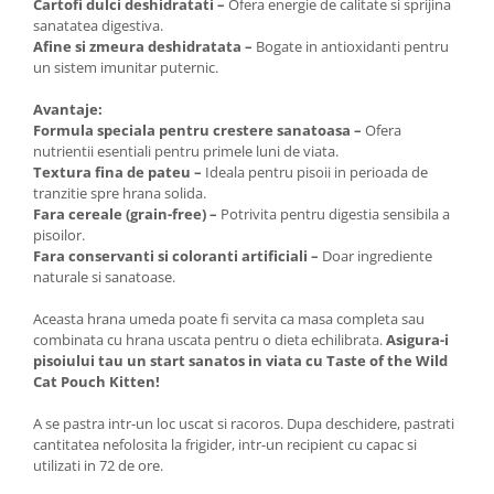
Cartofi dulci deshidratati –
Ofera energie de calitate si sprijina
sanatatea digestiva.
Afine si zmeura deshidratata –
Bogate in antioxidanti pentru
un sistem imunitar puternic.
Avantaje:
Formula speciala pentru crestere sanatoasa –
Ofera
nutrientii esentiali pentru primele luni de viata.
Textura fina de pateu –
Ideala pentru pisoii in perioada de
tranzitie spre hrana solida.
Fara cereale (grain-free) –
Potrivita pentru digestia sensibila a
pisoilor.
Fara conservanti si coloranti artificiali –
Doar ingrediente
naturale si sanatoase.
Aceasta hrana umeda poate fi servita ca masa completa sau
combinata cu hrana uscata pentru o dieta echilibrata.
Asigura-i
pisoiului tau un start sanatos in viata cu Taste of the Wild
Cat Pouch Kitten!
A se pastra intr-un loc uscat si racoros. Dupa deschidere, pastrati
cantitatea nefolosita la frigider, intr-un recipient cu capac si
utilizati in 72 de ore.