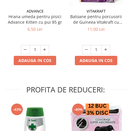
ADVANCE
VITAKRAFT
Hrana umeda pentru pisici
Batoane pentru porcusorii
Advance Kitten cu pui 85 gr
de Guineea Vitakraft cu
struguri & nuci 2 buc
6,50 Lei
11,00 Lei
ADAUGA IN COS
ADAUGA IN COS
PROFITA DE REDUCERI:
-43%
-40%