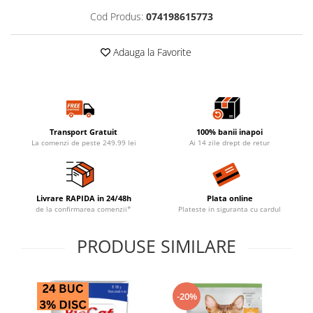
Cod Produs:
074198615773
Adauga la Favorite
Transport Gratuit
100% banii inapoi
La comenzi de peste 249.99 lei
Ai 14 zile drept de retur
Livrare RAPIDA in 24/48h
Plata online
de la confirmarea comenzii*
Plateste in siguranta cu cardul
PRODUSE SIMILARE
-20%