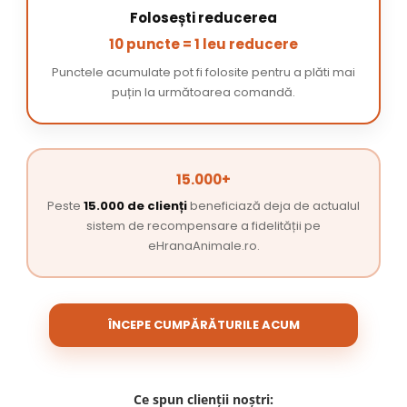
Folosești reducerea
10 puncte = 1 leu reducere
Punctele acumulate pot fi folosite pentru a plăti mai
puțin la următoarea comandă.
15.000+
Peste
15.000 de clienți
beneficiază deja de actualul
sistem de recompensare a fidelității pe
eHranaAnimale.ro.
ÎNCEPE CUMPĂRĂTURILE ACUM
Ce spun clienții noștri: