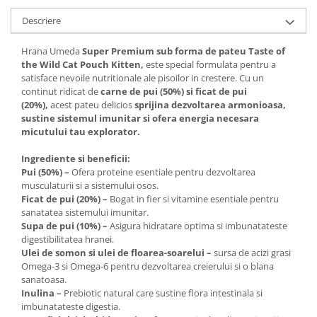
Descriere
Hrana Umeda
Super Premium sub forma de pateu Taste of
the Wild Cat Pouch Kitten,
este special formulata pentru a
satisface nevoile nutritionale ale pisoilor in crestere. Cu un
continut ridicat de
carne de pui (50%) si ficat de pui
(20%),
acest pateu delicios
sprijina dezvoltarea armonioasa,
sustine sistemul imunitar si ofera energia necesara
micutului tau explorator.
Ingrediente si beneficii:
Pui (50%) –
Ofera proteine esentiale pentru dezvoltarea
musculaturii si a sistemului osos.
Ficat de pui (20%) –
Bogat in fier si vitamine esentiale pentru
sanatatea sistemului imunitar.
Supa de pui (10%) –
Asigura hidratare optima si imbunatateste
digestibilitatea hranei.
Ulei de somon si ulei de floarea-soarelui –
sursa de acizi grasi
Omega-3 si Omega-6 pentru dezvoltarea creierului si o blana
sanatoasa.
Inulina –
Prebiotic natural care sustine flora intestinala si
imbunatateste digestia.