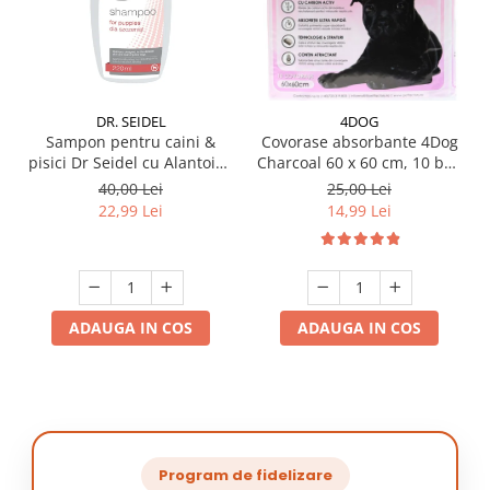
DR. SEIDEL
4DOG
Sampon pentru caini &
Covorase absorbante 4Dog
pisici Dr Seidel cu Alantoina
Charcoal 60 x 60 cm, 10 buc
220 ml
/ pachet
40,00 Lei
25,00 Lei
22,99 Lei
14,99 Lei
ADAUGA IN COS
ADAUGA IN COS
Program de fidelizare