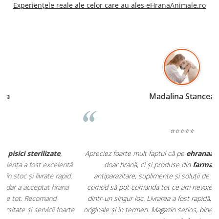
Experiențele reale ale celor care au ales eHranaAnimale.ro
Madalina Stancea
⭐⭐⭐⭐⭐
Apreciez foarte mult faptul că pe
ehranaanimale.ro
găsesc nu
.
doar hrană, ci și produse din
farmacia veterinară
:
antiparazitare, suplimente și soluții de îngrijire. Este foarte
comod să pot comanda tot ce am nevoie pentru animalul meu
m
dintr-un singur loc. Livrarea a fost rapidă, iar produsele au fost
e
originale și în termen. Magazin serios, bine organizat și foarte util
t