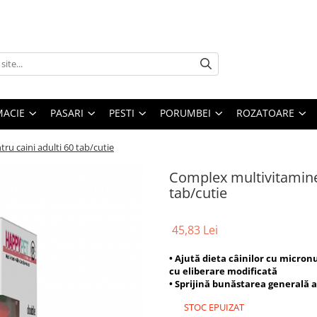
MACIE
PASARI
PESTI
PORUMBEI
ROZATOARE
u caini adulti 60 tab/cutie
Complex multivitamine
tab/cutie
45,83 Lei
• Ajută dieta câinilor cu micronu
cu eliberare modificată
• Sprijină bunăstarea generală a
STOC EPUIZAT