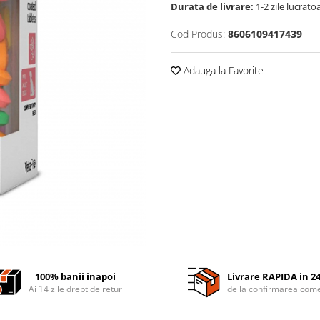
Durata de livrare:
1-2 zile lucrato
Cod Produs:
8606109417439
Adauga la Favorite
100% banii inapoi
Livrare RAPIDA in 2
Ai 14 zile drept de retur
de la confirmarea come