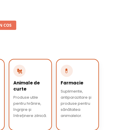
N COS
🐔
💊
Animale de
Farmacie
curte
Suplimente,
Produse utile
antiparazitare și
pentru hrănire,
produse pentru
îngrijire și
sănătatea
întreținere zilnică.
animalelor.