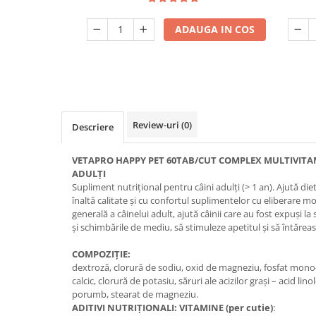
ADAUGA IN COS
Review-uri
(0)
Descriere
VETAPRO HAPPY PET 60TAB/CUT COMPLEX MULTIVITAM
ADULȚI
Supliment nutrițional pentru câini adulți (> 1 an). Ajută die
înaltă calitate și cu confortul suplimentelor cu eliberare m
generală a câinelui adult, ajută câinii care au fost expuși la
și schimbările de mediu, să stimuleze apetitul și să întărea
COMPOZIȚIE:
dextroză, clorură de sodiu, oxid de magneziu, fosfat mono
calcic, clorură de potasiu, săruri ale acizilor grași – acid li
porumb, stearat de magneziu.
ADITIVI NUTRIȚIONALI: VITAMINE (per cutie)
: