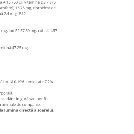
a A 15.750 UI, vitamina D3 7.875
ocoferol) 15.75 mg, clorhidrat de
nă 2.4 mcg, B12
 mg, iod E2 37.80 mg, cobalt 1.57
rnitină 47.25 mg.
ră brută 0.19%, umiditate 7.2%.
rporală.
mai adânc în gură sau pot fi
ru animale de companie.
 la lumina directă a soarelui.