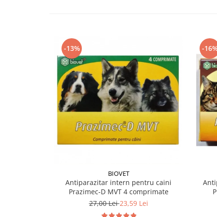
-13%
-16
BIOVET
Antiparazitar intern pentru caini
Anti
Prazimec-D MVT 4 comprimate
P
27,00 Lei
23,59 Lei