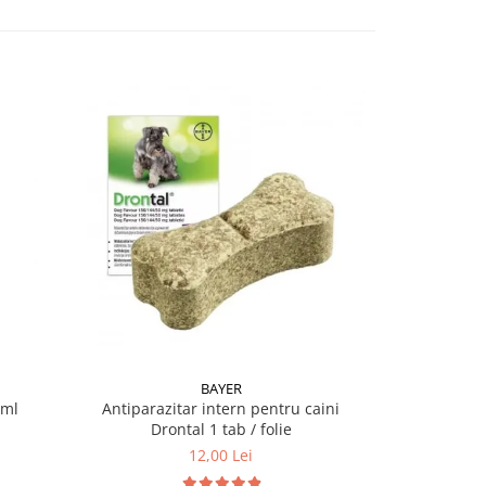
-21%
BAYER
 ml
Antiparazitar intern pentru caini
Pipeta an
Drontal 1 tab / folie
pentru pisici 
12,00 Lei
37