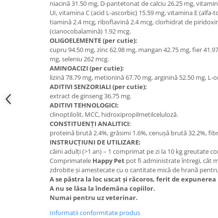
niacină 31.50 mg, D-pantetonat de calciu 26.25 mg, vitamin
UI, vitamina C (acid L-ascorbic) 15.59 mg, vitamina E (alfa-t
tiamină 2.4 mcg, riboflavină 2.4 mcg, clorhidrat de piridoxi
(cianocobalamină) 1.92 mcg.
OLIGOELEMENTE (per cutie):
cupru 94.50 mg, zinc 62.98 mg, mangan 42.75 mg, fier 41.97
mg, seleniu 262 mcg.
AMINOACIZI (per cutie):
lizină 78.79 mg, metionină 67.70 mg, arginină 52.50 mg, L-o
ADITIVI SENZORIALI (per cutie):
extract de ginseng 36.75 mg.
ADITIVI TEHNOLOGICI:
clinoptilolit, MCC, hidroxipropilmetilceluloză.
CONSTITUENȚI ANALITICI:
proteină brută 2.4%, grăsimi 1.6%, cenușă brută 32.2%, fib
INSTRUCȚIUNI DE UTILIZARE:
câini adulți (>1 an) – 1 comprimat pe zi la 10 kg greutate co
Comprimatele
Happy Pet
pot fi administrate întregi, cât 
zdrobite și amestecate cu o cantitate mică de hrană pent
A se păstra la loc uscat și răcoros, ferit de expunerea
A nu se lăsa la îndemâna copiilor.
Numai pentru uz veterinar.
Informatii conformitate produs