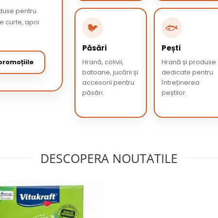
oduse pentru
de curte, apoi
🐦
🐟
Păsări
Pești
romoțiile
Hrană, colivii,
Hrană și produse
batoane, jucării și
dedicate pentru
accesorii pentru
întreținerea
păsări.
peștilor.
DESCOPERA NOUTATILE