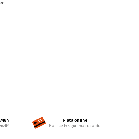
are
4/48h
Plata online
nzii*
Plateste in siguranta cu cardul