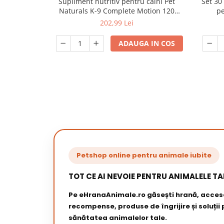
Supliment nutritiv pentru caini Pet
Set 30
Naturals K-9 Complete Motion 120
pe
tablete
202,99 Lei
ADAUGA IN COS
Petshop online pentru animale iubite
TOT CE AI NEVOIE PENTRU ANIMALELE TA
Pe eHranaAnimale.ro găsești hrană, acceso
recompense, produse de îngrijire și soluții
sănătatea animalelor tale.