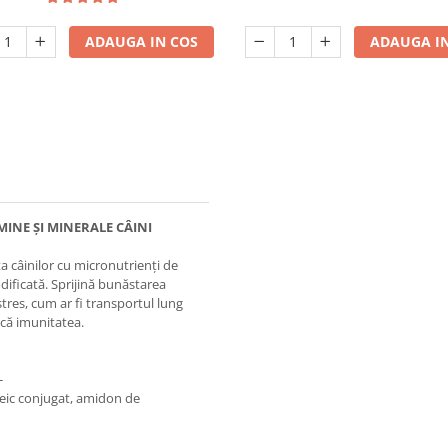
ADAUGA IN COS
ADAUGA IN
INE ȘI MINERALE CÂINI
ta câinilor cu micronutrienți de
odificată. Sprijină bunăstarea
 stres, cum ar fi transportul lung
scă imunitatea.
-
noleic conjugat, amidon de