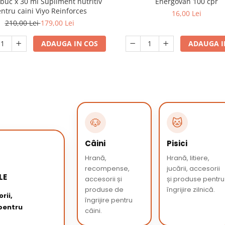
 buc x 30 ml Supliment nutritiv
Energovan 100 cpr
ntru caini Viyo Reinforces
16,00 Lei
210,00 Lei
179,00 Lei
ADAUGA IN COS
ADAUGA I
🐶
🐱
Câini
Pisici
Hrană,
Hrană, litiere,
recompense,
jucării, accesorii
LE
accesorii și
și produse pentru
produse de
îngrijire zilnică.
rii,
îngrijire pentru
 pentru
câini.