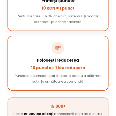
Primești puncte
10 RON = 1 punct
Pentru fiecare 10 RON cheltuiți, sistemul îți acordă
automat 1 punct de fidelitate.
💸
Folosești reducerea
10 puncte = 1 leu reducere
Punctele acumulate pot fi folosite pentru a plăti mai
puțin la următoarea comandă.
15.000+
Peste
15.000 de clienți
beneficiază deja de actualul