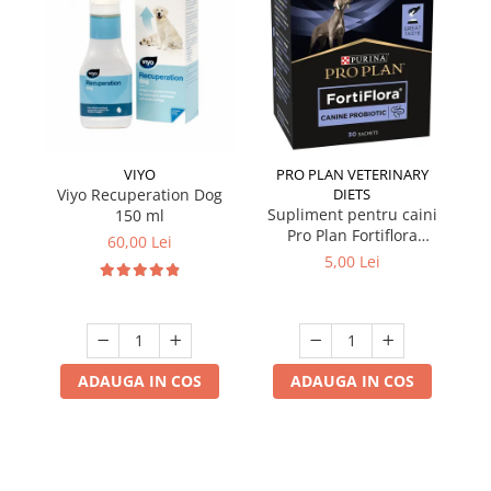
VIYO
PRO PLAN VETERINARY
Viyo Recuperation Dog
DIETS
Si
Supliment pentru caini
150 ml
Pro Plan Fortiflora
60,00 Lei
Probiotic 1 plic x 1 gr
5,00 Lei
ADAUGA IN COS
ADAUGA IN COS