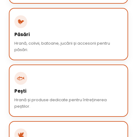
🐦
Păsări
Hrană, colivii, batoane, jucării și accesorii pentru
păsări.
🐟
Pești
Hrană și produse dedicate pentru întreținerea
peștilor.
🕊️