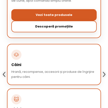
de curte, apoi comandă simplu online.
Vezi toate produsele
Descoperă promoțiile
🐶
Câini
Hrană, recompense, accesorii și produse de îngrijire
pentru câini.
🐱