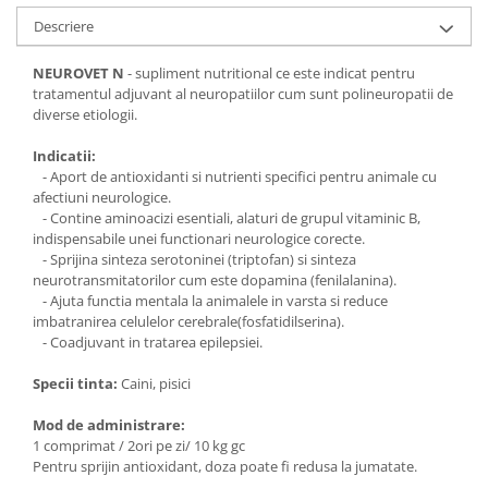
Descriere
NEUROVET N
- supliment nutritional ce este indicat pentru
tratamentul adjuvant al neuropatiilor cum sunt polineuropatii de
diverse etiologii.
Indicatii:
- Aport de antioxidanti si nutrienti specifici pentru animale cu
afectiuni neurologice.
- Contine aminoacizi esentiali, alaturi de grupul vitaminic B,
indispensabile unei functionari neurologice corecte.
- Sprijina sinteza serotoninei (triptofan) si sinteza
neurotransmitatorilor cum este dopamina (fenilalanina).
- Ajuta functia mentala la animalele in varsta si reduce
imbatranirea celulelor cerebrale(fosfatidilserina).
- Coadjuvant in tratarea epilepsiei.
Specii tinta:
Caini, pisici
Mod de administrare:
1 comprimat / 2ori pe zi/ 10 kg gc
Pentru sprijin antioxidant, doza poate fi redusa la jumatate.