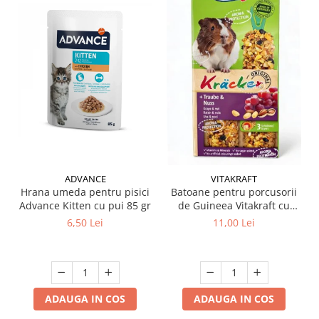
ADVANCE
VITAKRAFT
Hrana umeda pentru pisici
Batoane pentru porcusorii
Advance Kitten cu pui 85 gr
de Guineea Vitakraft cu
struguri & nuci 2 buc
6,50 Lei
11,00 Lei
ADAUGA IN COS
ADAUGA IN COS