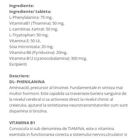
Ingrediente:
Ingrediente/ tableta:
L-Phenylalanina: 75 mg,
VitaminaB1 (Thiamina): 50 mg,
L-carnitinaL-tartrat: 50 mg,
L-Tryptophan: 50 mg,
Vitamina E: 50 UI,
Soia micronizata: 20 mg,
Vitamina B6 (Pyridoxina): 20mg,
Vitamina B12 (cyanocobalamina): 300 mcg,
Excipienti
Descriere:
DL- PHENILANINA
Aminoacid, precursor al tirozinei. Fundamentale in sinteza mai
multor hormoni. Este capabila sa traverseze bariera sanguina de
la nivelul cerebral si sa actioneze direct la nivelul chimic al
creierului, ajutand la sintetizarea neurotransmitatorilor cum sunt
dopamina si tirozina.
VITAMINA B1
Cunoscuta si sub denumirea de TIAMINA, este o vitamina
esentiala in functionarea corecta a sistemului nervos,circulator si