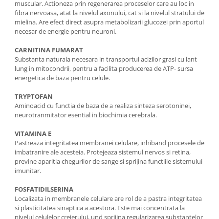
muscular. Actioneza prin regenerarea proceselor care au loc in
fibra nervoasa, atat la nivelul axonului, cat si la nivelul stratului de
mielina. Are efect direct asupra metabolizarii glucozei prin aportul
necesar de energie pentru neuroni.
CARNITINA FUMARAT
Substanta naturala necesara in transportul acizilor grasi cu lant
lung in mitocondrii, pentru a facilita producerea de ATP- sursa
energetica de baza pentru celule.
TRYPTOFAN
Aminoacid cu functia de baza de a realiza sinteza serotoninei,
neurotranmitator esential in biochimia cerebrala.
VITAMINA E
Pastreaza integritatea membranei celulare, inhiband procesele de
imbatranire ale acesteia. Protejeaza sistemul nervos si retina,
previne aparitia chegurilor de sange si sprijina functiile sistemului
imunitar.
FOSFATIDILSERINA
Localizata in membranele celulare are rol de a pastra integritatea
si plasticitatea sinaptica a acestora. Este mai concentrata la
nivelul celulelor creierului, und sprijina regularizarea substantelor