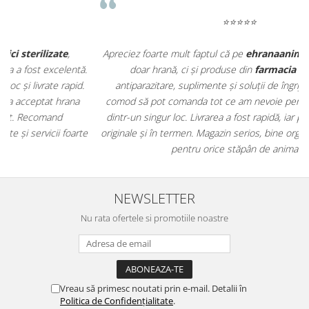
⭐⭐⭐⭐⭐
Apreciez foarte mult faptul că pe
ehranaanimale.ro
găsesc nu
.
doar hrană, ci și produse din
farmacia veterinară
:
antiparazitare, suplimente și soluții de îngrijire. Este foarte
comod să pot comanda tot ce am nevoie pentru animalul meu
m
dintr-un singur loc. Livrarea a fost rapidă, iar produsele au fost
e
originale și în termen. Magazin serios, bine organizat și foarte util
t
pentru orice stăpân de animale.
NEWSLETTER
Nu rata ofertele si promotiile noastre
Vreau să primesc noutati prin e-mail. Detalii în
Politica de Confidențialitate
.