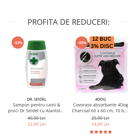
PROFITA DE REDUCERI:
-43%
-40%
DR. SEIDEL
4DOG
Sampon pentru caini &
Covorase absorbante 4Dog
pisici Dr Seidel cu Alantoina
Charcoal 60 x 60 cm, 10 buc
220 ml
/ pachet
40,00 Lei
25,00 Lei
22,99 Lei
14,99 Lei