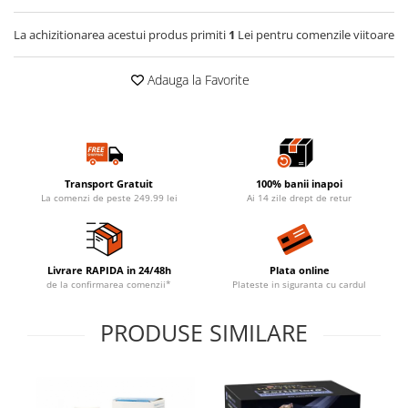
La achizitionarea acestui produs primiti
1
Lei pentru comenzile viitoare
Adauga la Favorite
Transport Gratuit
100% banii inapoi
La comenzi de peste 249.99 lei
Ai 14 zile drept de retur
Livrare RAPIDA in 24/48h
Plata online
de la confirmarea comenzii*
Plateste in siguranta cu cardul
PRODUSE SIMILARE