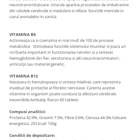
neurotransmitatoare. Intarzie aparitia proceselor de imbatranire
din celulele cerebrale si medulare si reface functiile mentale in
cazul animalelor in varsta.
VITAMINA B6
Actioneaza ca si coenzima in mai mult de 100 de procese
metabolice. Stimuleaza functiile sistemului imunitar si joaca un
rol foarte important in functionarea nervilor si a sintezei
hemoglobinei din fier, serotonina si alti neurotransmitatori ,
anticorpi sau material genetic.
VITAMINA B12
Necesara in hematopoeza si sinteza mielinei, care reprezinta
invelisul de protectie al fibrelor nervoase. Carenta acestei
vitamine in organism poate conduce la afectiuni cerebrale
ireversibile.Ambalaj: flacon 60 tablete
Compusi analitici:
Proteina 42.9%, Grasimi 7.5%, Fibre 0.6%, Cenusa 44.3%.Valoare
energetica: 253 kcal/ 100g
Conditii de depozitare: