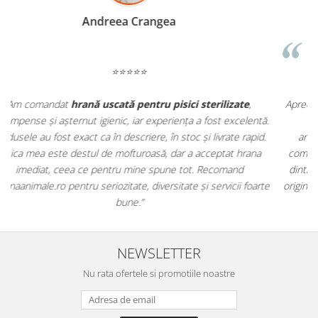
Madalina Stancea
⭐⭐⭐⭐⭐
Apreciez foarte mult faptul că pe
ehranaanimale.ro
găsesc nu
.
doar hrană, ci și produse din
farmacia veterinară
:
antiparazitare, suplimente și soluții de îngrijire. Este foarte
comod să pot comanda tot ce am nevoie pentru animalul meu
m
dintr-un singur loc. Livrarea a fost rapidă, iar produsele au fost
e
originale și în termen. Magazin serios, bine organizat și foarte util
t
pentru orice stăpân de animale.
NEWSLETTER
Nu rata ofertele si promotiile noastre