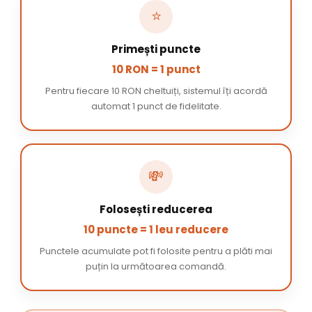
⭐
Primești puncte
10 RON = 1 punct
Pentru fiecare 10 RON cheltuiți, sistemul îți acordă
automat 1 punct de fidelitate.
💸
Folosești reducerea
10 puncte = 1 leu reducere
Punctele acumulate pot fi folosite pentru a plăti mai
puțin la următoarea comandă.