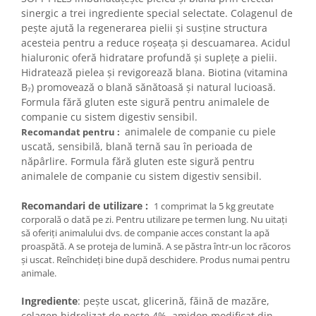
sinergic a trei ingrediente special selectate. Colagenul de
pește ajută la regenerarea pielii și susține structura
acesteia pentru a reduce roșeața și descuamarea. Acidul
hialuronic oferă hidratare profundă și suplețe a pielii.
Hidratează pielea și revigorează blana. Biotina (vitamina
B₇) promovează o blană sănătoasă și natural lucioasă.
Formula fără gluten este sigură pentru animalele de
companie cu sistem digestiv sensibil.
animalele de companie cu piele
Recomandat pentru :
uscată, sensibilă, blană ternă sau în perioada de
năpârlire. Formula fără gluten este sigură pentru
animalele de companie cu sistem digestiv sensibil.
Recomandari de utilizare :
1 comprimat la 5 kg greutate
corporală o dată pe zi. Pentru utilizare pe termen lung. Nu uitați
să oferiți animalului dvs. de companie acces constant la apă
proaspătă. A se proteja de lumină. A se păstra într-un loc răcoros
și uscat. Reînchideți bine după deschidere. Produs numai pentru
animale.
Ingrediente
: pește uscat, glicerină, făină de mazăre,
colagen hidrolizat de pește 4%, amidon modificat din