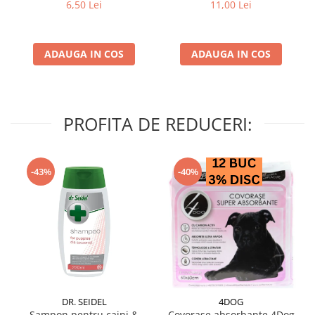
struguri & nuci 2 buc
6,50 Lei
11,00 Lei
ADAUGA IN COS
ADAUGA IN COS
PROFITA DE REDUCERI:
-43%
-40%
DR. SEIDEL
4DOG
Sampon pentru caini &
Covorase absorbante 4Dog