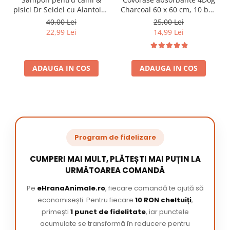
pisici Dr Seidel cu Alantoina
Charcoal 60 x 60 cm, 10 buc
220 ml
/ pachet
40,00 Lei
25,00 Lei
22,99 Lei
14,99 Lei
ADAUGA IN COS
ADAUGA IN COS
Program de fidelizare
CUMPERI MAI MULT, PLĂTEȘTI MAI PUȚIN LA
URMĂTOAREA COMANDĂ
Pe
eHranaAnimale.ro
, fiecare comandă te ajută să
economisești. Pentru fiecare
10 RON cheltuiți
,
primești
1 punct de fidelitate
, iar punctele
acumulate se transformă în reducere pentru