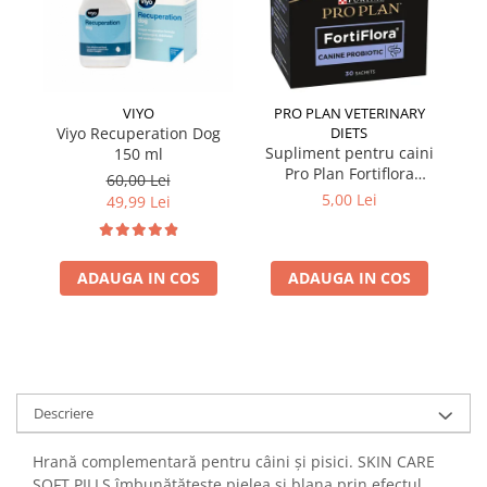
VIYO
PRO PLAN VETERINARY
Viyo Recuperation Dog
DIETS
Si
Supliment pentru caini
150 ml
Pro Plan Fortiflora
60,00 Lei
Probiotic 1 plic x 1 gr
5,00 Lei
49,99 Lei
ADAUGA IN COS
ADAUGA IN COS
Descriere
Hrană complementară pentru câini și pisici. SKIN CARE
SOFT PILLS îmbunătățește pielea și blana prin efectul