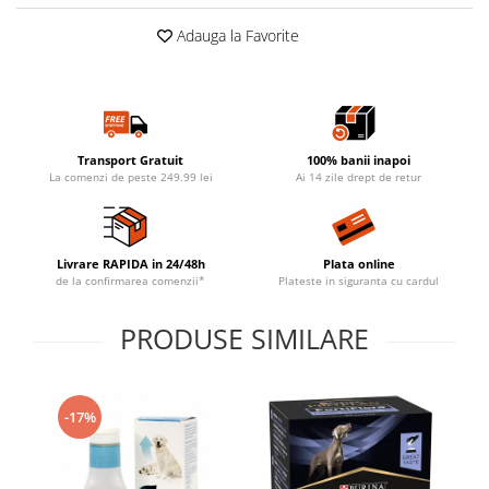
Adauga la Favorite
Transport Gratuit
100% banii inapoi
La comenzi de peste 249.99 lei
Ai 14 zile drept de retur
Livrare RAPIDA in 24/48h
Plata online
de la confirmarea comenzii*
Plateste in siguranta cu cardul
PRODUSE SIMILARE
-17%