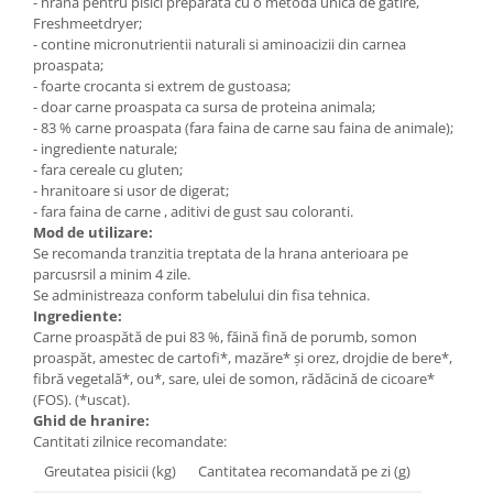
- hrana pentru pisici preparata cu o metoda unica de gatire,
Freshmeetdryer;
- contine micronutrientii naturali si aminoacizii din carnea
proaspata;
- foarte crocanta si extrem de gustoasa;
- doar carne proaspata ca sursa de proteina animala;
- 83 % carne proaspata (fara faina de carne sau faina de animale);
- ingrediente naturale;
- fara cereale cu gluten;
- hranitoare si usor de digerat;
- fara faina de carne , aditivi de gust sau coloranti.
Mod de utilizare:
Se recomanda tranzitia treptata de la hrana anterioara pe
parcusrsil a minim 4 zile.
Se administreaza conform tabelului din fisa tehnica.
Ingrediente:
Carne proaspătă de pui 83 %, făină fină de porumb, somon
proaspăt, amestec de cartofi*, mazăre* și orez, drojdie de bere*,
fibră vegetală*, ou*, sare, ulei de somon, rădăcină de cicoare*
(FOS). (*uscat).
Ghid de hranire:
Cantitati zilnice recomandate:
Greutatea pisicii (kg)
Cantitatea recomandată pe zi (g)