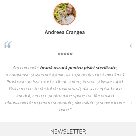
Madalina Stancea
⭐⭐⭐⭐⭐
Apreciez foarte mult faptul că pe
ehranaanimale.ro
găsesc nu
.
doar hrană, ci și produse din
farmacia veterinară
:
.
antiparazitare, suplimente și soluții de îngrijire. Este foarte
comod să pot comanda tot ce am nevoie pentru animalul meu
dintr-un singur loc. Livrarea a fost rapidă, iar produsele au fost
te
originale și în termen. Magazin serios, bine organizat și foarte util
pentru orice stăpân de animale.
NEWSLETTER