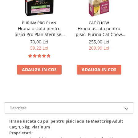
PURINA PRO PLAN
CAT CHOW
Hrana uscata pentru
Hrana uscata pentru
pisici Pro Plan Sterilised
pisici Purina Cat Chow
pi
cu pui 1,5 kg
Urinary cu pui 15 kg
S
70,00 Lei
255,00 Lei
59,22 Lei
209,99 Lei
ADAUGA IN COS
ADAUGA IN COS
Descriere
Hrana uscata cu pui pentru pisici adulte MeatCrisp Adult
Cat, 1,5 kg, Platinum
Proprietati: