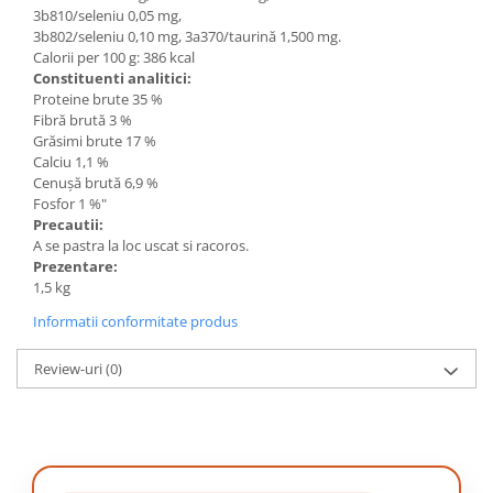
3b810/seleniu 0,05 mg,
3b802/seleniu 0,10 mg, 3a370/taurină 1,500 mg.
Calorii per 100 g: 386 kcal
Constituenti analitici:
Proteine brute 35 %
Fibră brută 3 %
Grăsimi brute 17 %
Calciu 1,1 %
Cenușă brută 6,9 %
Fosfor 1 %"
Precautii:
A se pastra la loc uscat si racoros.
Prezentare:
1,5 kg
Informatii conformitate produs
Review-uri
(0)