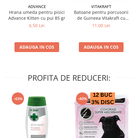
ADVANCE
VITAKRAFT
Hrana umeda pentru pisici
Batoane pentru porcusorii
Advance Kitten cu pui 85 gr
de Guineea Vitakraft cu
struguri & nuci 2 buc
6,50 Lei
11,00 Lei
ADAUGA IN COS
ADAUGA IN COS
PROFITA DE REDUCERI:
-43%
-40%