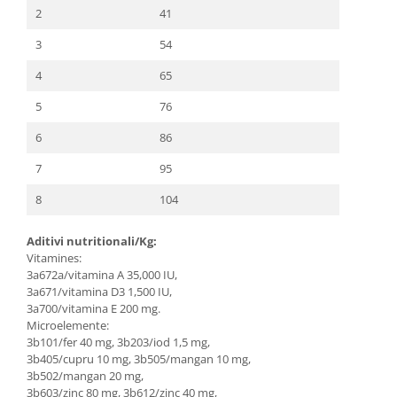
2
41
3
54
4
65
5
76
6
86
7
95
8
104
Aditivi nutritionali/Kg:
Vitamines:
3a672a/vitamina A 35,000 IU,
3a671/vitamina D3 1,500 IU,
3a700/vitamina E 200 mg.
Microelemente:
3b101/fer 40 mg, 3b203/iod 1,5 mg,
3b405/cupru 10 mg, 3b505/mangan 10 mg,
3b502/mangan 20 mg,
3b603/zinc 80 mg, 3b612/zinc 40 mg,