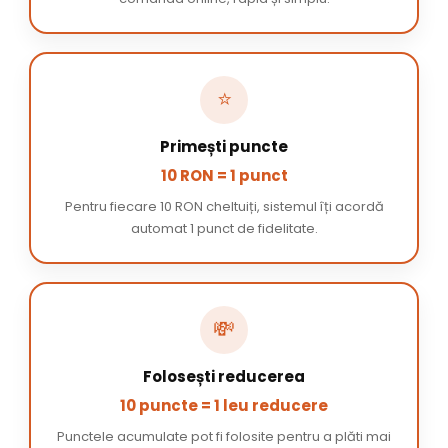
⭐
Primești puncte
10 RON = 1 punct
Pentru fiecare 10 RON cheltuiți, sistemul îți acordă
automat 1 punct de fidelitate.
💸
Folosești reducerea
10 puncte = 1 leu reducere
Punctele acumulate pot fi folosite pentru a plăti mai