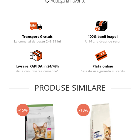
Adauga la Favorite
Transport Gratuit
100% banii inapoi
La comenzi de peste 249.99 lei
Ai 14 zile drept de retur
Livrare RAPIDA in 24/48h
Plata online
de la confirmarea comenzii*
Plateste in siguranta cu cardul
PRODUSE SIMILARE
-15%
-18%