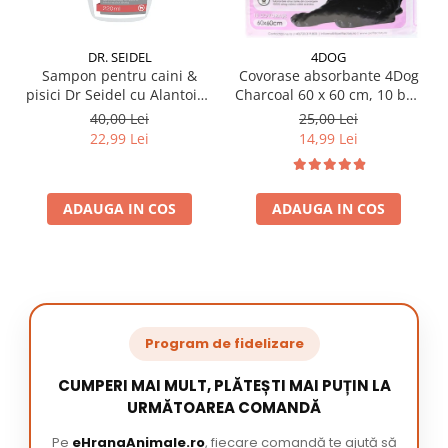
DR. SEIDEL
4DOG
Sampon pentru caini &
Covorase absorbante 4Dog
pisici Dr Seidel cu Alantoina
Charcoal 60 x 60 cm, 10 buc
220 ml
/ pachet
40,00 Lei
25,00 Lei
22,99 Lei
14,99 Lei
ADAUGA IN COS
ADAUGA IN COS
Program de fidelizare
CUMPERI MAI MULT, PLĂTEȘTI MAI PUȚIN LA
URMĂTOAREA COMANDĂ
Pe
eHranaAnimale.ro
, fiecare comandă te ajută să