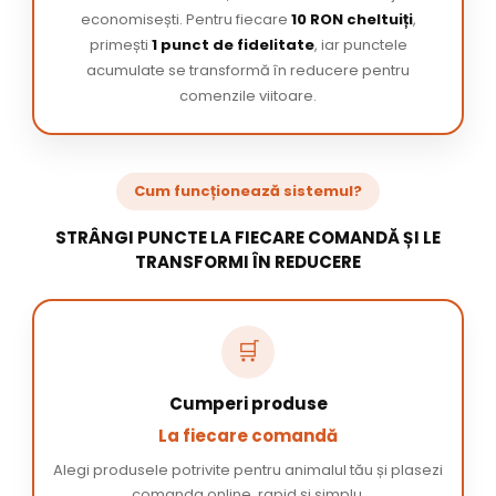
economisești. Pentru fiecare
10 RON cheltuiți
,
primești
1 punct de fidelitate
, iar punctele
acumulate se transformă în reducere pentru
comenzile viitoare.
Cum funcționează sistemul?
STRÂNGI PUNCTE LA FIECARE COMANDĂ ȘI LE
TRANSFORMI ÎN REDUCERE
🛒
Cumperi produse
La fiecare comandă
Alegi produsele potrivite pentru animalul tău și plasezi
comanda online, rapid și simplu.