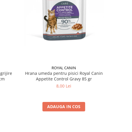
ROYAL CANIN
grijire
Hrana umeda pentru pisici Royal Canin
Hrana ume
 x 13 cm
Appetite Control Gravy 85 gr
Ag
8,00 Lei
ADAUGA IN COS