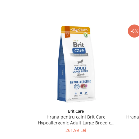
-8%
Brit Care
Hrana pentru caini Brit Care
Hrana
Hypoallergenic Adult Large Breed cu
miel 12 kg + 2 kg GRATIS
261,99 Lei