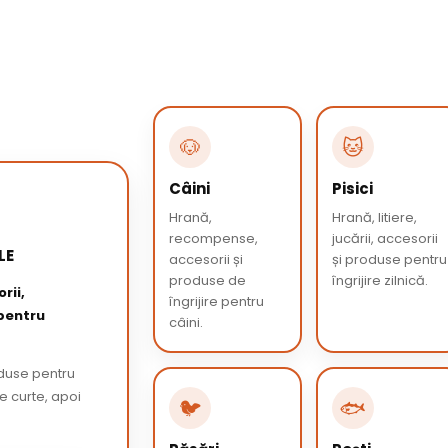
🐶
🐱
Câini
Pisici
Hrană,
Hrană, litiere,
recompense,
jucării, accesorii
LE
accesorii și
și produse pentru
produse de
îngrijire zilnică.
rii,
îngrijire pentru
 pentru
câini.
oduse pentru
de curte, apoi
🐦
🐟