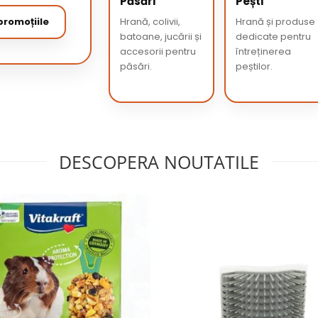
Păsări
Pești
romoțiile
Hrană, colivii,
Hrană și produse
batoane, jucării și
dedicate pentru
accesorii pentru
întreținerea
păsări.
peștilor.
DESCOPERA NOUTATILE