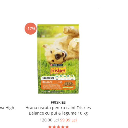
-17%
-17%
FRISKIES
ova High
Hrana uscata pentru caini Friskies
Hrana usca
Balance cu pui & legume 10 kg
Act
120,00 Lei
99,99 Lei
120