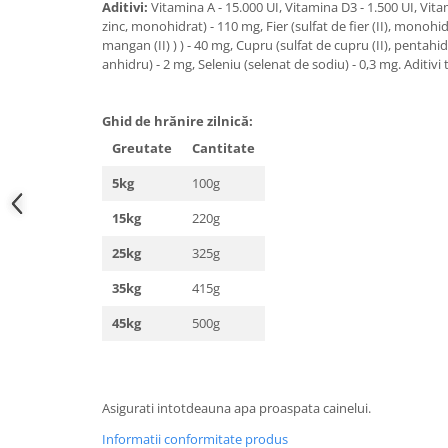
Aditivi:
Vitamina A - 15.000 UI, Vitamina D3 - 1.500 UI, Vita
zinc, monohidrat) - 110 mg, Fier (sulfat de fier (II), monoh
mangan (II) ) ) - 40 mg, Cupru (sulfat de cupru (II), pentahid
anhidru) - 2 mg, Seleniu (selenat de sodiu) - 0,3 mg. Aditivi 
Ghid de hrănire zilnică:
Greutate
Cantitate
5kg
100g
15kg
220g
25kg
325g
35kg
415g
45kg
500g
Asigurati intotdeauna apa proaspata cainelui.
Informatii conformitate produs