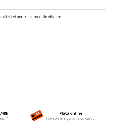
imiti
1
Lei pentru comenzile viitoare
4/48h
Plata online
nzii*
Plateste in siguranta cu cardul