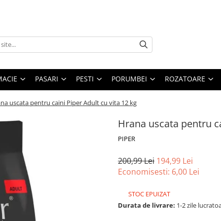
MACIE
PASARI
PESTI
PORUMBEI
ROZATOARE
na uscata pentru caini Piper Adult cu vita 12 kg
Hrana uscata pentru ca
PIPER
200,99 Lei
194,99 Lei
Economisesti:
6,00
Lei
STOC EPUIZAT
Durata de livrare:
1-2 zile lucrato