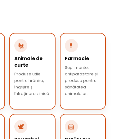
🐔
💊
Animale de
Farmacie
curte
Suplimente,
Produse utile
antiparazitare și
pentru hrănire,
produse pentru
îngrijire și
sănătatea
întreținere zilnică.
animalelor.
🕊️
🐹