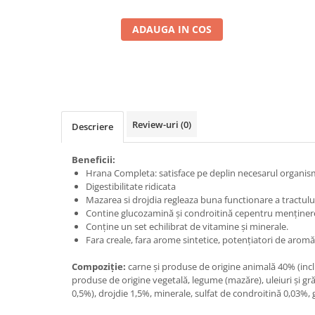
ADAUGA IN COS
Review-uri
(0)
Descriere
Beneficii:
Hrana Completa: satisface pe deplin necesarul organismu
Digestibilitate ridicata
Mazarea si drojdia regleaza buna functionare a tractului
Contine glucozamină și condroitină cepentru menținerea
Conține un set echilibrat de vitamine și minerale.
Fara creale, fara arome sintetice, potențiatori de aromă 
Compoziție:
carne și produse de origine animală 40% (incl
produse de origine vegetală, legume (mazăre), uleiuri și gr
0,5%), drojdie 1,5%, minerale, sulfat de condroitină 0,03%