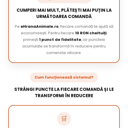
CUMPERI MAI MULT, PLĂTEȘTI MAI PUȚIN LA
URMĂTOAREA COMANDĂ
Pe
eHranaAnimale.ro
, fiecare comandă te ajută să
economisești. Pentru fiecare
10 RON cheltuiți
,
primești
1 punct de fidelitate
, iar punctele
acumulate se transformă în reducere pentru
comenzile viitoare.
Cum funcționează sistemul?
STRÂNGI PUNCTE LA FIECARE COMANDĂ ȘI LE
TRANSFORMI ÎN REDUCERE
🛒