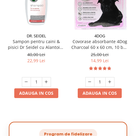
DR. SEIDEL
4DOG
Sampon pentru caini &
Covorase absorbante 4Dog
pisici Dr Seidel cu Alantoina
Charcoal 60 x 60 cm, 10 buc
220 ml
/ pachet
40,00 Lei
25,00 Lei
22,99 Lei
14,99 Lei
ADAUGA IN COS
ADAUGA IN COS
Program de fidelizare