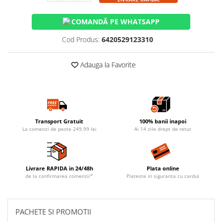
COMANDĂ PE WHATSAPP
Cod Produs:
6420529123310
Adauga la Favorite
Transport Gratuit
100% banii inapoi
La comenzi de peste 249.99 lei
Ai 14 zile drept de retur
Livrare RAPIDA in 24/48h
Plata online
de la confirmarea comenzii*
Plateste in siguranta cu cardul
PACHETE SI PROMOTII