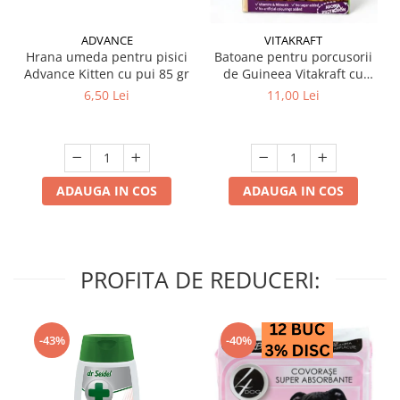
ADVANCE
VITAKRAFT
Hrana umeda pentru pisici
Batoane pentru porcusorii
Advance Kitten cu pui 85 gr
de Guineea Vitakraft cu
struguri & nuci 2 buc
6,50 Lei
11,00 Lei
ADAUGA IN COS
ADAUGA IN COS
PROFITA DE REDUCERI:
-43%
-40%