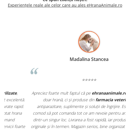
Experiențele reale ale celor care au ales eHranaAnimale.ro
Madalina Stancea
⭐⭐⭐⭐⭐
Apreciez foarte mult faptul că pe
ehranaanimale.ro
găsesc nu
.
doar hrană, ci și produse din
farmacia veterinară
:
antiparazitare, suplimente și soluții de îngrijire. Este foarte
comod să pot comanda tot ce am nevoie pentru animalul meu
m
dintr-un singur loc. Livrarea a fost rapidă, iar produsele au fost
e
originale și în termen. Magazin serios, bine organizat și foarte util
t