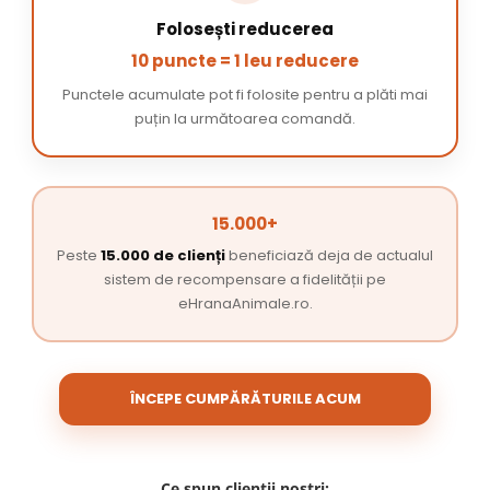
Folosești reducerea
10 puncte = 1 leu reducere
Punctele acumulate pot fi folosite pentru a plăti mai
puțin la următoarea comandă.
15.000+
Peste
15.000 de clienți
beneficiază deja de actualul
sistem de recompensare a fidelității pe
eHranaAnimale.ro.
ÎNCEPE CUMPĂRĂTURILE ACUM
Ce spun clienții noștri: