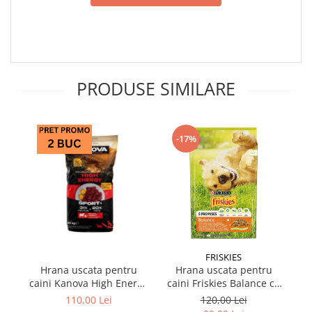
PRODUSE SIMILARE
-17%
FRISKIES
Hrana uscata pentru
Hrana uscata pentru
caini Kanova High Energy
caini Friskies Balance cu
c
cu vita 10 kg
pui & legume 10 kg
110,00 Lei
120,00 Lei