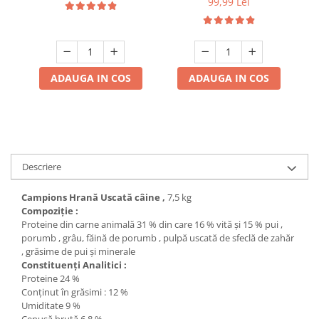
99,99 Lei
ADAUGA IN COS
ADAUGA IN COS
Descriere
Campions Hrană Uscată câine ,
7,5 kg
Compoziție :
Proteine din carne animală 31 % din care 16 % vită și 15 % pui ,
porumb , grâu, făină de porumb , pulpă uscată de sfeclă de zahăr
, grăsime de pui și minerale
Constituenți Analitici :
Proteine 24 %
Conținut în grăsimi : 12 %
Umiditate 9 %
Cenușă brută 6.8 %