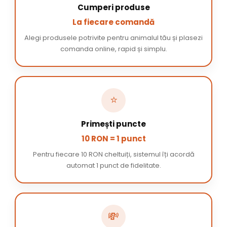
Cumperi produse
La fiecare comandă
Alegi produsele potrivite pentru animalul tău și plasezi
comanda online, rapid și simplu.
⭐
Primești puncte
10 RON = 1 punct
Pentru fiecare 10 RON cheltuiți, sistemul îți acordă
automat 1 punct de fidelitate.
💸