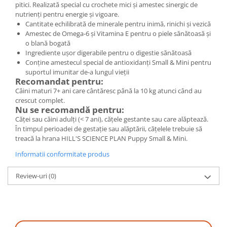
pitici. Realizată special cu crochete mici şi amestec sinergic de
nutrienţi pentru energie şi vigoare.
Cantitate echilibrată de minerale pentru inimă, rinichi şi vezică
Amestec de Omega-6 şi Vitamina E pentru o piele sănătoasă şi
o blană bogată
Ingrediente uşor digerabile pentru o digestie sănătoasă
Conţine amestecul special de antioxidanţi Small & Mini pentru
suportul imunitar de-a lungul vieţii
Recomandat pentru:
Câini maturi 7+ ani care cântăresc până la 10 kg atunci când au
crescut complet.
Nu se recomandă pentru:
Căţei sau căini adulţi (< 7 ani), căţele gestante sau care alăptează.
În timpul perioadei de gestaţie sau alăptării, căţelele trebuie să
treacă la hrana HILL'S SCIENCE PLAN Puppy Small & Mini.
Informatii conformitate produs
Review-uri
(0)