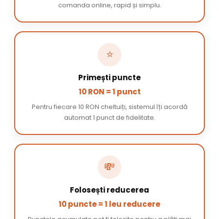
comanda online, rapid și simplu.
⭐
Primești puncte
10 RON = 1 punct
Pentru fiecare 10 RON cheltuiți, sistemul îți acordă
automat 1 punct de fidelitate.
💸
Folosești reducerea
10 puncte = 1 leu reducere