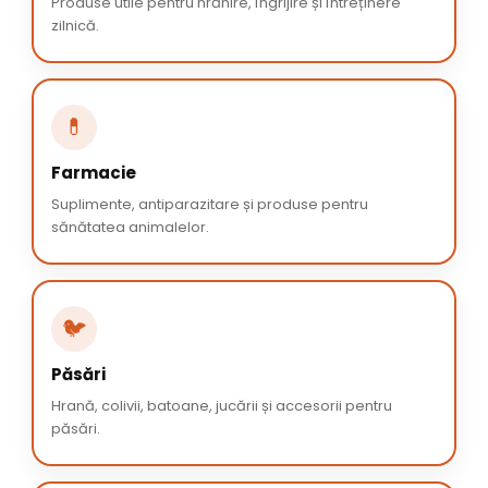
Produse utile pentru hrănire, îngrijire și întreținere
zilnică.
💊
Farmacie
Suplimente, antiparazitare și produse pentru
sănătatea animalelor.
🐦
Păsări
Hrană, colivii, batoane, jucării și accesorii pentru
păsări.