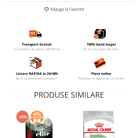
Adauga la Favorite
Transport Gratuit
100% banii inapoi
La comenzi de peste 249.99 lei
Ai 14 zile drept de retur
Livrare RAPIDA in 24/48h
Plata online
de la confirmarea comenzii*
Plateste in siguranta cu cardul
PRODUSE SIMILARE
-20%