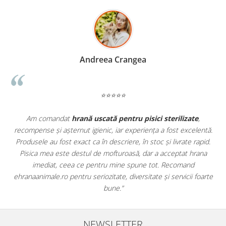
Madalina Stancea
⭐⭐⭐⭐⭐
te
,
Apreciez foarte mult faptul că pe
ehranaanimale.ro
găsesc 
elentă.
doar hrană, ci și produse din
farmacia veterinară
:
 rapid.
antiparazitare, suplimente și soluții de îngrijire. Este foarte
hrana
comod să pot comanda tot ce am nevoie pentru animalul me
d
dintr-un singur loc. Livrarea a fost rapidă, iar produsele au fos
 foarte
originale și în termen. Magazin serios, bine organizat și foarte u
pentru orice stăpân de animale.
NEWSLETTER