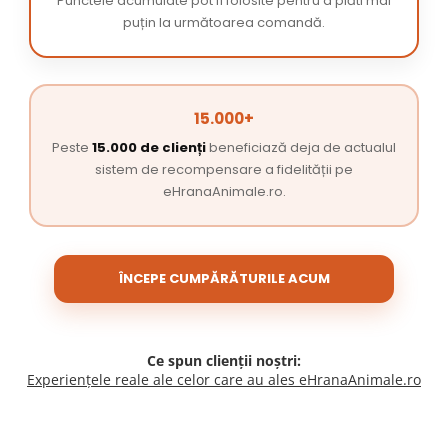
Punctele acumulate pot fi folosite pentru a plăti mai
puțin la următoarea comandă.
15.000+
Peste
15.000 de clienți
beneficiază deja de actualul
sistem de recompensare a fidelității pe
eHranaAnimale.ro.
ÎNCEPE CUMPĂRĂTURILE ACUM
Ce spun clienții noștri:
Experiențele reale ale celor care au ales eHranaAnimale.ro