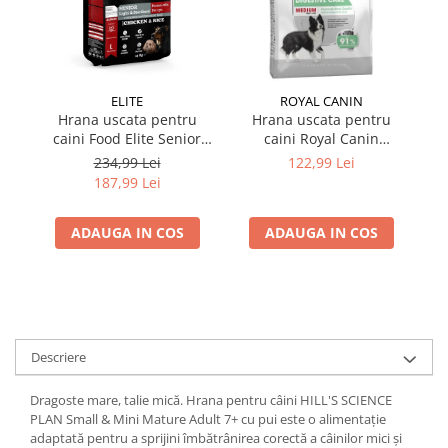
ELITE
ROYAL CANIN
Hrana uscata pentru
Hrana uscata pentru
caini Food Elite Senior
caini Royal Canin
c
Light & Sterilised cu pui &
Medium Digestive Care 3
234,99 Lei
122,99 Lei
orez 15 kg
kg
187,99 Lei
ADAUGA IN COS
ADAUGA IN COS
Descriere
Dragoste mare, talie mică. Hrana pentru câini HILL'S SCIENCE
PLAN Small & Mini Mature Adult 7+ cu pui este o alimentaţie
adaptată pentru a sprijini îmbătrânirea corectă a câinilor mici şi