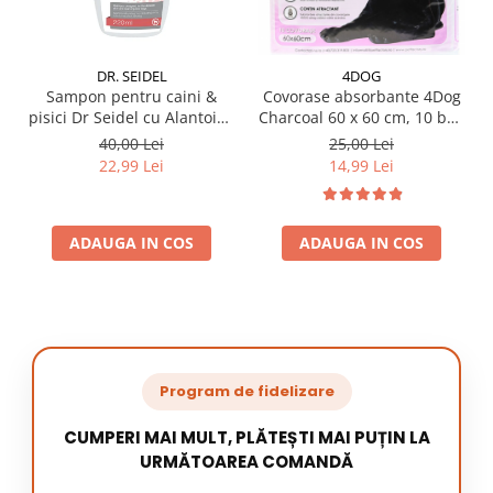
DR. SEIDEL
4DOG
Sampon pentru caini &
Covorase absorbante 4Dog
pisici Dr Seidel cu Alantoina
Charcoal 60 x 60 cm, 10 buc
220 ml
/ pachet
40,00 Lei
25,00 Lei
22,99 Lei
14,99 Lei
ADAUGA IN COS
ADAUGA IN COS
Program de fidelizare
CUMPERI MAI MULT, PLĂTEȘTI MAI PUȚIN LA
URMĂTOAREA COMANDĂ