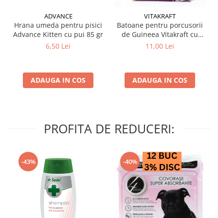
ADVANCE
VITAKRAFT
Hrana umeda pentru pisici
Batoane pentru porcusorii
Advance Kitten cu pui 85 gr
de Guineea Vitakraft cu
struguri & nuci 2 buc
6,50 Lei
11,00 Lei
ADAUGA IN COS
ADAUGA IN COS
PROFITA DE REDUCERI:
-43%
-40%