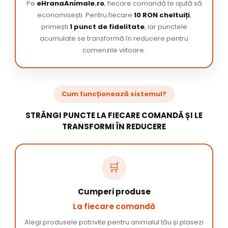
Pe
eHranaAnimale.ro
, fiecare comandă te ajută să
economisești. Pentru fiecare
10 RON cheltuiți
,
primești
1 punct de fidelitate
, iar punctele
acumulate se transformă în reducere pentru
comenzile viitoare.
Cum funcționează sistemul?
STRÂNGI PUNCTE LA FIECARE COMANDĂ ȘI LE
TRANSFORMI ÎN REDUCERE
🛒
Cumperi produse
La fiecare comandă
Alegi produsele potrivite pentru animalul tău și plasezi