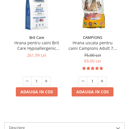
Brit Care
CAMPIONS
Hrana pentru caini Brit
Hrana uscata pentru
Care Hypoallergenic
caini Campions Adult 7,5
ca
Adult Large Breed cu miel
kg
261,99 Lei
75,00 Lei
12 kg + 2 kg GRATIS
69,00 Lei
ADAUGA IN COS
ADAUGA IN COS
Descriere