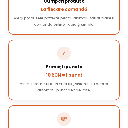
Cumperi produse
La fiecare comandă
Alegi produsele potrivite pentru animalul tău și plasezi
comanda online, rapid și simplu.
⭐
Primești puncte
10 RON = 1 punct
Pentru fiecare 10 RON cheltuiți, sistemul îți acordă
automat 1 punct de fidelitate.
💸