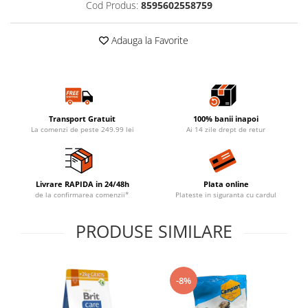
Cod Produs:
8595602558759
Adauga la Favorite
Transport Gratuit
100% banii inapoi
La comenzi de peste 249.99 lei
Ai 14 zile drept de retur
Livrare RAPIDA in 24/48h
Plata online
de la confirmarea comenzii*
Plateste in siguranta cu cardul
PRODUSE SIMILARE
-8%