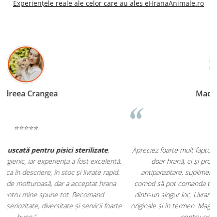
Experiențele reale ale celor care au ales eHranaAnimale.ro
Madalina Stancea
⭐⭐⭐⭐⭐
Apreciez foarte mult faptul că pe
ehranaanimale.ro
găsesc nu
.
doar hrană, ci și produse din
farmacia veterinară
:
antiparazitare, suplimente și soluții de îngrijire. Este foarte
comod să pot comanda tot ce am nevoie pentru animalul meu
m
dintr-un singur loc. Livrarea a fost rapidă, iar produsele au fost
e
originale și în termen. Magazin serios, bine organizat și foarte util
t
pentru orice stăpân de animale.