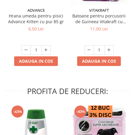
ADVANCE
VITAKRAFT
Hrana umeda pentru pisici
Batoane pentru porcusorii
Advance Kitten cu pui 85 gr
de Guineea Vitakraft cu
struguri & nuci 2 buc
6,50 Lei
11,00 Lei
ADAUGA IN COS
ADAUGA IN COS
PROFITA DE REDUCERI:
-43%
-40%