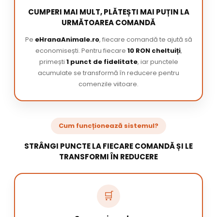
CUMPERI MAI MULT, PLĂTEȘTI MAI PUȚIN LA
URMĂTOAREA COMANDĂ
Pe
eHranaAnimale.ro
, fiecare comandă te ajută să
economisești. Pentru fiecare
10 RON cheltuiți
,
primești
1 punct de fidelitate
, iar punctele
acumulate se transformă în reducere pentru
comenzile viitoare.
Cum funcționează sistemul?
STRÂNGI PUNCTE LA FIECARE COMANDĂ ȘI LE
TRANSFORMI ÎN REDUCERE
🛒