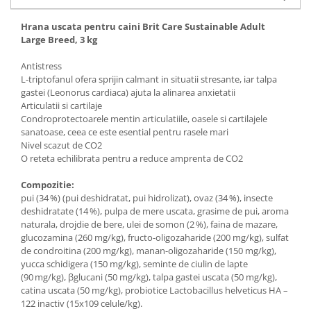
Hrana uscata pentru caini Brit Care Sustainable Adult
Large Breed, 3 kg
Antistress
L-triptofanul ofera sprijin calmant in situatii stresante, iar talpa
gastei (Leonorus cardiaca) ajuta la alinarea anxietatii
Articulatii si cartilaje
Condroprotectoarele mentin articulatiile, oasele si cartilajele
sanatoase, ceea ce este esential pentru rasele mari
Nivel scazut de CO2
O reteta echilibrata pentru a reduce amprenta de CO2
Compozitie:
pui (34 %) (pui deshidratat, pui hidrolizat), ovaz (34 %), insecte
deshidratate (14 %), pulpa de mere uscata, grasime de pui, aroma
naturala, drojdie de bere, ulei de somon (2 %), faina de mazare,
glucozamina (260 mg/kg), fructo-oligozaharide (200 mg/kg), sulfat
de condroitina (200 mg/kg), manan-oligozaharide (150 mg/kg),
yucca schidigera (150 mg/kg), seminte de ciulin de lapte
(90 mg/kg), βglucani (50 mg/kg), talpa gastei uscata (50 mg/kg),
catina uscata (50 mg/kg), probiotice Lactobacillus helveticus HA –
122 inactiv (15x109 celule/kg).