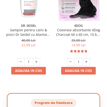
DR. SEIDEL
4DOG
Sampon pentru caini &
Covorase absorbante 4Dog
pisici Dr Seidel cu Alantoina
Charcoal 60 x 60 cm, 10 buc
220 ml
/ pachet
40,00 Lei
25,00 Lei
22,99 Lei
14,99 Lei
ADAUGA IN COS
ADAUGA IN COS
Program de fidelizare