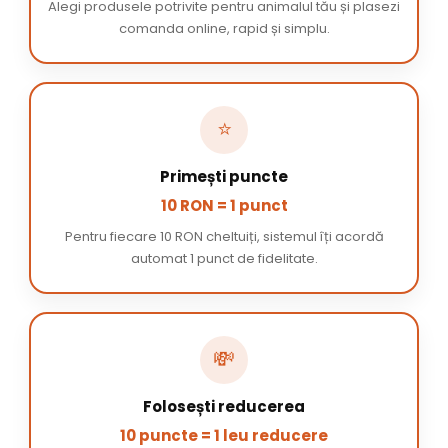
Alegi produsele potrivite pentru animalul tău și plasezi
comanda online, rapid și simplu.
⭐
Primești puncte
10 RON = 1 punct
Pentru fiecare 10 RON cheltuiți, sistemul îți acordă
automat 1 punct de fidelitate.
💸
Folosești reducerea
10 puncte = 1 leu reducere