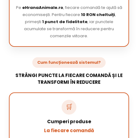
Pe
eHranaAnimale.ro
, fiecare comandă te ajută să
economisești. Pentru fiecare
10 RON cheltuiți
,
primești
1 punct de fidelitate
, iar punctele
acumulate se transformă în reducere pentru
comenzile viitoare.
Cum funcționează sistemul?
STRÂNGI PUNCTE LA FIECARE COMANDĂ ȘI LE
TRANSFORMI ÎN REDUCERE
🛒
Cumperi produse
La fiecare comandă