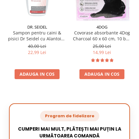
DR. SEIDEL
4DOG
Sampon pentru caini &
Covorase absorbante 4Dog
pisici Dr Seidel cu Alantoina
Charcoal 60 x 60 cm, 10 buc
220 ml
/ pachet
40,00 Lei
25,00 Lei
22,99 Lei
14,99 Lei
ADAUGA IN COS
ADAUGA IN COS
Program de fidelizare
CUMPERI MAI MULT, PLĂTEȘTI MAI PUȚIN LA
URMĂTOAREA COMANDĂ