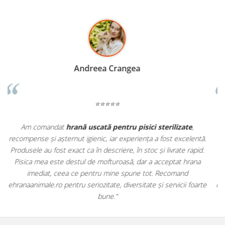
Madalina Stancea
⭐⭐⭐⭐⭐
Apreciez foarte mult faptul că pe
ehranaanimale.ro
găsesc nu
ă.
doar hrană, ci și produse din
farmacia veterinară
:
d.
antiparazitare, suplimente și soluții de îngrijire. Este foarte
comod să pot comanda tot ce am nevoie pentru animalul meu
dintr-un singur loc. Livrarea a fost rapidă, iar produsele au fost
te
originale și în termen. Magazin serios, bine organizat și foarte util
pentru orice stăpân de animale.