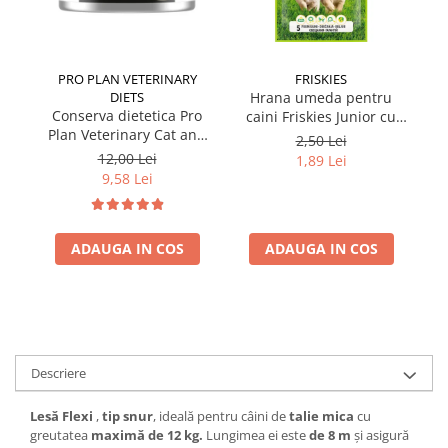
PRO PLAN VETERINARY
FRISKIES
DIETS
Hrana umeda pentru
Conserva dietetica Pro
caini Friskies Junior cu
cai
Plan Veterinary Cat and
pui & mazare 85 gr
2,50 Lei
Dog Convalescence 195
12,00 Lei
1,89 Lei
gr
9,58 Lei
ADAUGA IN COS
ADAUGA IN COS
Descriere
Lesă Flexi
,
tip snur
, ideală pentru câini de
talie mica
cu
greutatea
maximă de 12 kg.
Lungimea ei este
de 8 m
și asigură