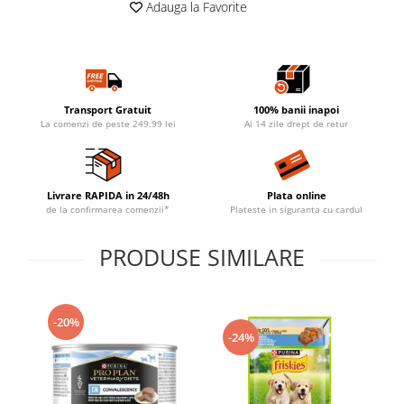
Adauga la Favorite
Transport Gratuit
100% banii inapoi
La comenzi de peste 249.99 lei
Ai 14 zile drept de retur
Livrare RAPIDA in 24/48h
Plata online
de la confirmarea comenzii*
Plateste in siguranta cu cardul
PRODUSE SIMILARE
-20%
-24%