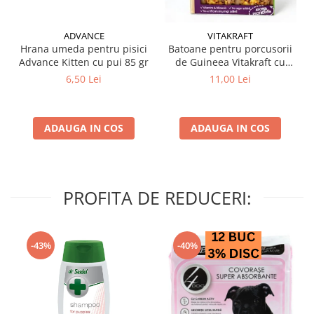
ADVANCE
VITAKRAFT
Hrana umeda pentru pisici
Batoane pentru porcusorii
Advance Kitten cu pui 85 gr
de Guineea Vitakraft cu
struguri & nuci 2 buc
6,50 Lei
11,00 Lei
ADAUGA IN COS
ADAUGA IN COS
PROFITA DE REDUCERI:
-43%
-40%