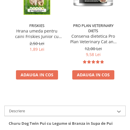
FRISKIES
PRO PLAN VETERINARY
Hrana umeda pentru
DIETS
Conserva dietetica Pro
caini Friskies Junior cu
cai
Plan Veterinary Cat and
pui & mazare 85 gr
2,50 Lei
Dog Convalescence 195
12,00 Lei
1,89 Lei
gr
9,58 Lei
ADAUGA IN COS
ADAUGA IN COS
Descriere
Churu Dog Twin Pui cu Legume si Branza in Supa de Pui