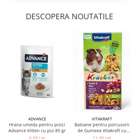
DESCOPERA NOUTATILE
ADVANCE
VITAKRAFT
Hrana umeda pentru pisici
Batoane pentru porcusorii
Advance Kitten cu pui 85 gr
de Guineea Vitakraft cu
struguri & nuci 2 buc
6,50 Lei
11,00 Lei