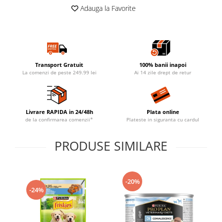
Adauga la Favorite
Transport Gratuit
100% banii inapoi
La comenzi de peste 249.99 lei
Ai 14 zile drept de retur
Livrare RAPIDA in 24/48h
Plata online
de la confirmarea comenzii*
Plateste in siguranta cu cardul
PRODUSE SIMILARE
-20%
-24%