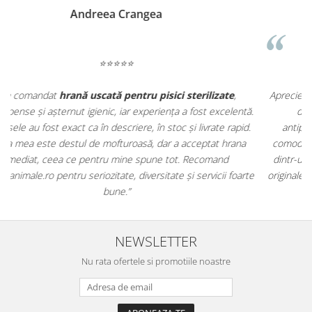
Madalina Stancea
⭐⭐⭐⭐⭐
Apreciez foarte mult faptul că pe
ehranaanimale.ro
găsesc nu
.
doar hrană, ci și produse din
farmacia veterinară
:
antiparazitare, suplimente și soluții de îngrijire. Este foarte
comod să pot comanda tot ce am nevoie pentru animalul meu
m
dintr-un singur loc. Livrarea a fost rapidă, iar produsele au fost
e
originale și în termen. Magazin serios, bine organizat și foarte util
t
pentru orice stăpân de animale.
NEWSLETTER
Nu rata ofertele si promotiile noastre