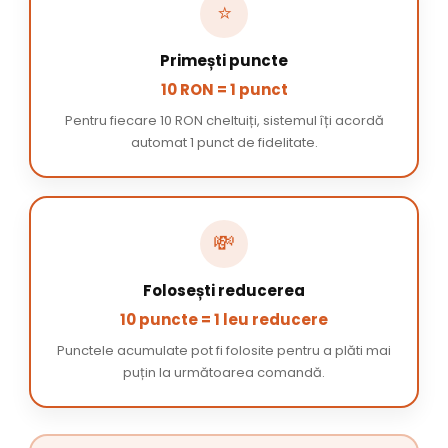
⭐
Primești puncte
10 RON = 1 punct
Pentru fiecare 10 RON cheltuiți, sistemul îți acordă
automat 1 punct de fidelitate.
💸
Folosești reducerea
10 puncte = 1 leu reducere
Punctele acumulate pot fi folosite pentru a plăti mai
puțin la următoarea comandă.