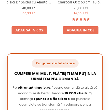
pisici Dr Seidel cu Alantoina
Charcoal 60 x 60 cm, 10 buc
220 ml
/ pachet
40,00 Lei
25,00 Lei
22,99 Lei
14,99 Lei
ADAUGA IN COS
ADAUGA IN COS
Program de fidelizare
CUMPERI MAI MULT, PLĂTEȘTI MAI PUȚIN LA
URMĂTOAREA COMANDĂ
Pe
eHranaAnimale.ro
, fiecare comandă te ajută să
economisești. Pentru fiecare
10 RON cheltuiți
,
primești
1 punct de fidelitate
, iar punctele
acumulate se transformă în reducere pentru