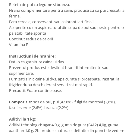
Reteta de pui cu legume si branza.
Hrana complementara pentru caini, produsa cu cu pui crescuti la
ferma.
Fara cereale, conservanti sau coloranti artificiali
Acoperite cu un aspic natural din supa de pui sau peste pentru o
palatabilitate sporita
Continut redus de calorii
Vitamina E
Instructiuni de hranire:
Dati-o ca garnitura cainelui dvs.
Prezentul produs este destinat hranirii intermitente sau
suplimentare.
Furnizati zilnic cainelui dvs. apa curate si proaspata. Pastrati la
frigider dupa deschidere si serviti cat mai rapid.
Precautii: Poate contine oase.
Compozitie:
sos de pui, pui (42.6%), fulgi de morcovi (2,6%),
fasole verde (2,6%), branza (2,2%).
Aditivi la 1 kg:
Aditivi tehnologici: agar 4,0 g, guma de guar (E412) 4,0g, guma
xanthan 1,0 g, 2b produse naturale -definite din punct de vedere