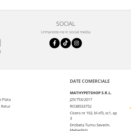
SOCIAL
Urmareste-ne in social media
e
DATE COMERCIALE
MATHYPETSHOP S.R.L.
 Plata
J25/753/2017
e Retur
RO38533752
Cicero nr 102, bl xf3, sc1, ap
3
Drobeta Turnu Severin,
Mehedinti