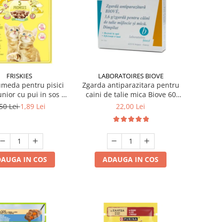
FRISKIES
LABORATOIRES BIOVE
meda pentru pisici
Zgarda antiparazitara pentru
Junior cu pui in sos 85
caini de talie mica Biove 60
gr
cm
50 Lei
1,89 Lei
22,00 Lei
AUGA IN COS
ADAUGA IN COS