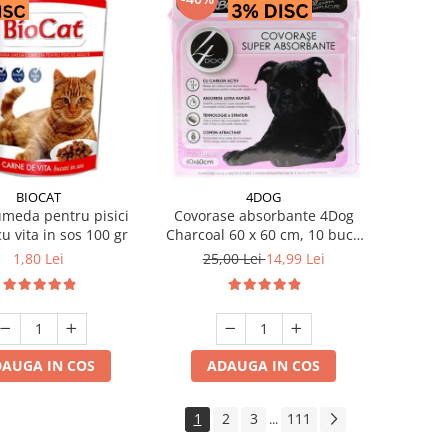
BIOCAT
4DOG
meda pentru pisici
Covorase absorbante 4Dog
cu vita in sos 100 gr
Charcoal 60 x 60 cm, 10 buc /
pachet
1,80 Lei
25,00 Lei
14,99 Lei
AUGA IN COS
ADAUGA IN COS
1
2
3
111
...