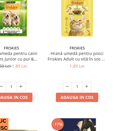
FRISKIES
FRISKIES
umeda pentru caini
Hrană umedă pentru pisici
es Junior cu pui &
Friskies Adult cu vită în sos 85
mazare 85 gr
gr
50 Lei
1,89 Lei
1,89 Lei
AUGA IN COS
ADAUGA IN COS
-17%