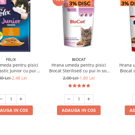
FELIX
BIOCAT
meda pentru pisici
Hrana umeda pentru pisici
Hrana u
astic Junior cu pui 85
Biocat Sterilised cu pui in sos
Biocat 
gr
85 gr
00 Lei
2,48 Lei
2,00 Lei
1,80 Lei
AUGA IN COS
ADAUGA IN COS
AD