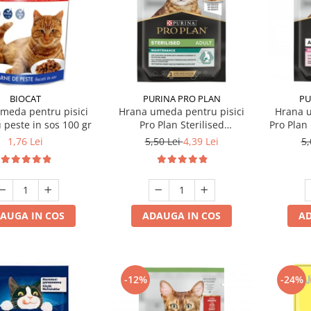
BIOCAT
PURINA PRO PLAN
PU
meda pentru pisici
Hrana umeda pentru pisici
Hrana u
u peste in sos 100 gr
Pro Plan Sterilised
Pro Plan
Nutrisavour cu pui in sos 85
cu cu
1,76 Lei
5,50 Lei
4,39 Lei
5,
gr
AUGA IN COS
ADAUGA IN COS
AD
-12%
-24%