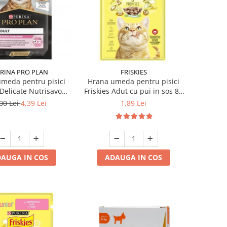
RINA PRO PLAN
FRISKIES
meda pentru pisici
Hrana umeda pentru pisici
 Delicate Nutrisavour
Friskies Adut cu pui in sos 85
rcan in sos 85 gr
gr
00 Lei
4,39 Lei
1,89 Lei
AUGA IN COS
ADAUGA IN COS