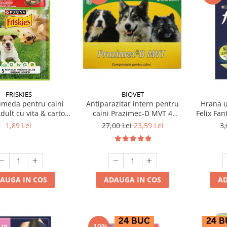
FRISKIES
BIOVET
meda pentru caini
Antiparazitar intern pentru
Hrana u
dult cu vita & cartofi
caini Prazimec-D MVT 4
Felix Fan
85 gr
comprimate
1,89 Lei
27,00 Lei
23,59 Lei
3,
AUGA IN COS
ADAUGA IN COS
AD
-10%