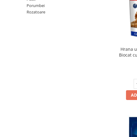
Hrana uscata
Hrana umeda
Porumbei
Hrana uscata caini
Hrana uscata
Rozatoare
Hrana umeda pisici
Caine Junior
Caine Adult
Pisica Adult
Caine Senior
Pisica Junior
Oferta 2 saci
Pisica Senior
Hrana u
Igiena caini
Pisica Sterilizata
Biocat c
Ingrijire pisici
Cosmetica & produse de igiena
Covorase & Scutece
Asternut igienic
Solutii auriculare
Igiena pisici
Solutii curatare
Sampoane pisici
Solutii dentare
Oferte
AD
Solutii oftalmice
Recompense pisici
Oferte
Recompense caini