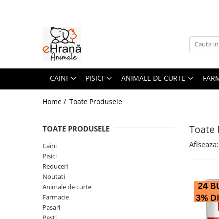
Caini
Pisici
Animale de curte
Farmacie
Pasari
Pesti
Porumbei
Rozatoare
Hrana umeda caini
Hrana uscata pisici
Accesorii
Caini
Accesorii pasari
Hrana pesti
Accesorii
Accesorii rozatoare
Caine Junior
Pisica Adult
Adapatori pentru pasari
Afectiuni digestive
Batoane pasari
Hrana
Castroane si adapatori
CAINI
PISICI
ANIMALE DE CURTE
FAR
Caine Adult
Pisica Junior
Hranitori pentru pasari
Antiinflamatoare
Casute si jucarii
Colivii pasari
Ingrijire
Accesorii caini
Pisica Senior
Combatere daunatori
Antiparazitare
Custi si cutii transport
Hrana pasari
Minerale
Home /
Toate Produsele
Pisica Sterilizata
Antiseptice
Asternut igienic rozatoare
Botnite caini
Hrana pasari
Hrana canari
Accesorii pisici
Suplimente & Vitamine
Castroane & boluri
Batoane rozatoare
Suplimente & Vitamine
Hrana nimfa
Toate 
TOATE PRODUSELE
Suport Articulatii
Culcusuri & saltele
Ansambluri
Hrana rozatoare
Hrana pasari exotice
Pisici
Afiseaza:
Caini
Custi & genti de transport
Castroane & boluri
Hrana perusi
Hrana hamsteri
Pisici
Hainute caini
Culcusuri & saltele
Afectiuni digestive
Jucarii pasari
Hrana iepuri
Reduceri
Jucarii caini
Jucarii
Antiparazitare
Hrana porcusori de Guineea
Noutati
Suplimente & Vitamine
Zgarzi , lese , hamuri caini
Litiere
Antiseptice
Animale de curte
Hrana veverite & chinchilla
Diete Veterinare Caini
Zgarzi & hamuri
Suplimente & Vitamine
Farmacie
Pasari
Diete Veterinare Pisici
Hrana umeda
Pesti