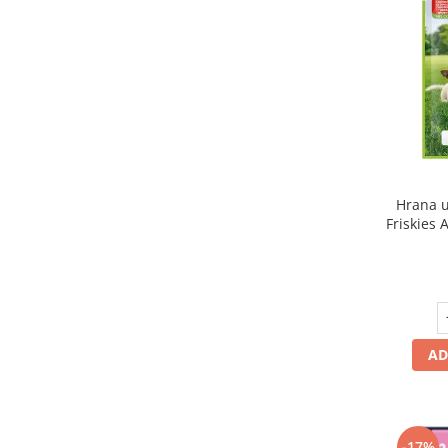
Hrana u
Friskies A
AD
-17%