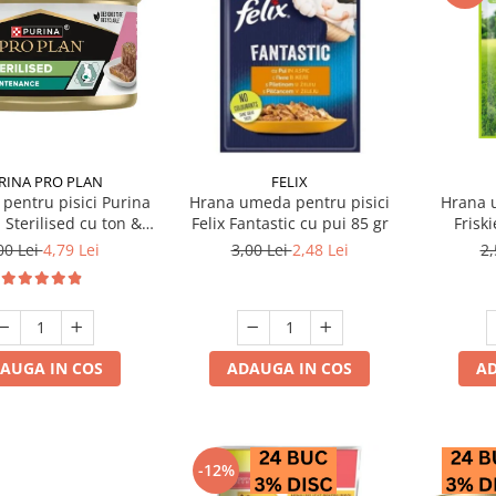
RINA PRO PLAN
FELIX
pentru pisici Purina
Hrana umeda pentru pisici
Hrana 
 Sterilised cu ton &
Felix Fantastic cu pui 85 gr
Friski
somon 85 gr
00 Lei
4,79 Lei
3,00 Lei
2,48 Lei
2,
AUGA IN COS
ADAUGA IN COS
AD
-12%