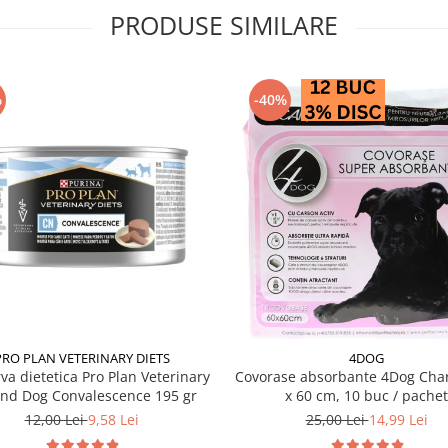
PRODUSE SIMILARE
%
-40%
PRO PLAN VETERINARY DIETS
4DOG
va dietetica Pro Plan Veterinary
Covorase absorbante 4Dog Char
and Dog Convalescence 195 gr
x 60 cm, 10 buc / pachet
12,00 Lei
9,58 Lei
25,00 Lei
14,99 Lei