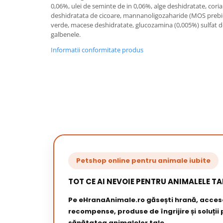
0,06%, ulei de seminte de in 0,06%, alge deshidratate, cori
deshidratata de cicoare, mannanoligozaharide (MOS prebiot
verde, macese deshidratate, glucozamina (0,005%) sulfat d
galbenele.
Informatii conformitate produs
Petshop online pentru animale iubite
TOT CE AI NEVOIE PENTRU ANIMALELE TA
Pe eHranaAnimale.ro găsești hrană, acceso
recompense, produse de îngrijire și soluții
sănătatea animalelor tale.