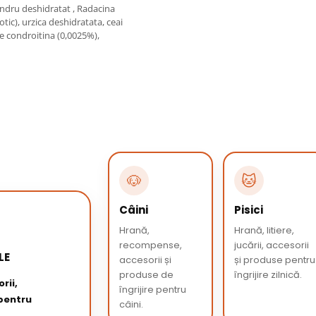
andru deshidratat , Radacina
ic), urzica deshidratata, ceai
e condroitina (0,0025%),
🐶
🐱
Câini
Pisici
Hrană,
Hrană, litiere,
recompense,
jucării, accesorii
LE
accesorii și
și produse pentru
produse de
îngrijire zilnică.
rii,
îngrijire pentru
 pentru
câini.