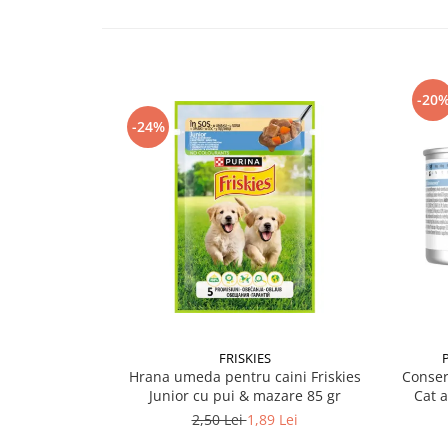
-20
-24%
FRISKIES
Hrana umeda pentru caini Friskies
Conser
Junior cu pui & mazare 85 gr
Cat 
2,50 Lei
1,89 Lei