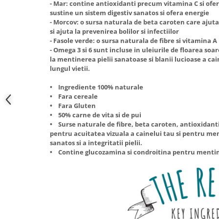
- Mar: contine antioxidanti precum vitamina C si ofe
sustine un sistem digestiv sanatos si ofera energie
- Morcov: o sursa naturala de beta caroten care ajuta
si ajuta la prevenirea bolilor si infectiilor
- Fasole verde: o sursa naturala de fibre si vitamina A
- Omega 3 si 6 sunt incluse in uleiurile de floarea soa
la mentinerea pielii sanatoase si blanii lucioase a c
lungul vietii.
• Ingrediente 100% naturale
• Fara cereale
• Fara Gluten
• 50% carne de vita si de pui
• Surse naturale de fibre, beta caroten, antioxidanti
pentru acuitatea vizuala a cainelui tau si pentru me
sanatos si a integritatii pielii.
• Contine glucozamina si condroitina pentru mentin