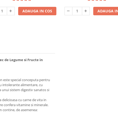
ADAUGA IN COS
ADAUGA IN
ec de Legume si Fructe in
en este special conceputa pentru
cu intolerante alimentare, cu
 unui sistem digestiv sanatos si
delicioasa cu carne de vita in
re confera vitamine si minerale.
en contine, de asemenea: