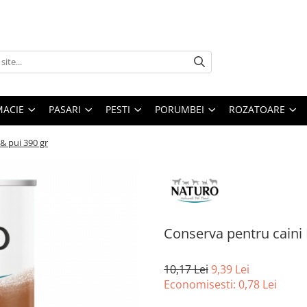
MACIE
PASARI
PESTI
PORUMBEI
ROZATOARE
& pui 390 gr
Conserva pentru caini 
10,17 Lei
9,39 Lei
Economisesti:
0,78
Lei