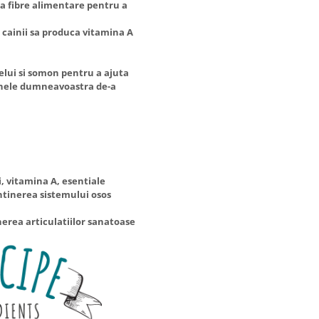
ra fibre alimentare pentru a
 cainii sa produca vitamina A
relui si somon pentru a ajuta
ainele dumneavoastra de-a
, vitamina A, esentiale
ntinerea sistemului osos
erea articulatiilor sanatoase