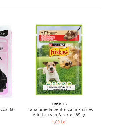
-28%
FRISKIES
PRO PL
coal 60
Hrana umeda pentru caini Friskies
Conserva diet
Adult cu vita & cartofi 85 gr
EN Ga
1,89 Lei
18