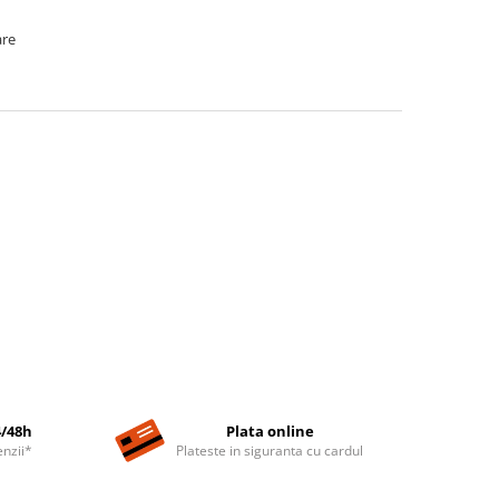
are
4/48h
Plata online
nzii*
Plateste in siguranta cu cardul