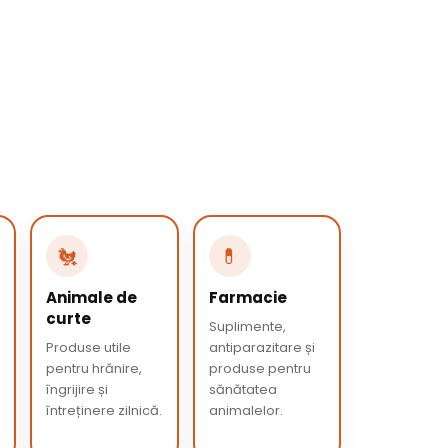
🐔
💊
Animale de
Farmacie
curte
Suplimente,
Produse utile
antiparazitare și
pentru hrănire,
produse pentru
îngrijire și
sănătatea
întreținere zilnică.
animalelor.