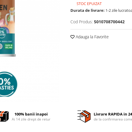
STOC EPUIZAT
Durata de livrare:
1-2 zile lucrato
Cod Produs:
5010708700442
Adauga la Favorite
100% banii inapoi
Livrare RAPIDA in 2
Ai 14 zile drept de retur
de la confirmarea come