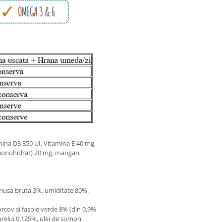
mina D3 350 UI, Vitamina E 40 mg,
er monohidrat) 20 mg, mangan
cenusa bruta 3%, umiditate 80%.
rcov si fasole verde 8% (din 0,9%
oarelui 0,125%, ulei de somon