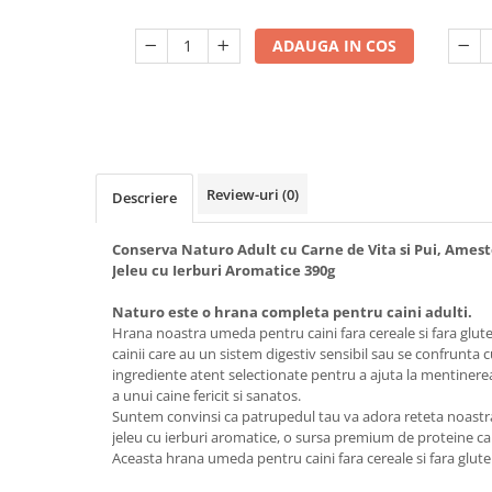
ADAUGA IN COS
Review-uri
(0)
Descriere
Conserva Naturo Adult cu Carne de Vita si Pui, Amest
Jeleu cu Ierburi Aromatice 390g
Naturo este o hrana completa pentru caini adulti.
Hrana noastra umeda pentru caini fara cereale si fara glut
cainii care au un sistem digestiv sensibil sau se confrunta 
ingrediente atent selectionate pentru a ajuta la mentinerea
a unui caine fericit si sanatos.
Suntem convinsi ca patrupedul tau va adora reteta noastra 
jeleu cu ierburi aromatice, o sursa premium de proteine ca
Aceasta hrana umeda pentru caini fara cereale si fara glut