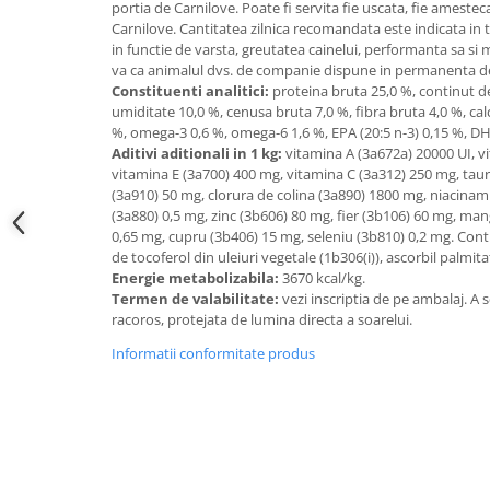
portia de Carnilove. Poate fi servita fie uscata, fie amest
Carnilove. Cantitatea zilnica recomandata este indicata in t
in functie de varsta, greutatea cainelui, performanta sa si m
va ca animalul dvs. de companie dispune in permanenta de
Constituenti analitici:
proteina bruta 25,0 %, continut de
umiditate 10,0 %, cenusa bruta 7,0 %, fibra bruta 4,0 %, calc
%, omega-3 0,6 %, omega-6 1,6 %, EPA (20:5 n-3) 0,15 %, DH
Aditivi aditionali in 1 kg:
vitamina A (3a672a) 20000 UI, v
vitamina E (3a700) 400 mg, vitamina C (3a312) 250 mg, taur
(3a910) 50 mg, clorura de colina (3a890) 1800 mg, niacinam
(3a880) 0,5 mg, zinc (3b606) 80 mg, fier (3b106) 60 mg, ma
0,65 mg, cupru (3b406) 15 mg, seleniu (3b810) 0,2 mg. Conti
de tocoferol din uleiuri vegetale (1b306(i)), ascorbil palmita
Energie metabolizabila:
3670 kcal/kg.
Termen de valabilitate:
vezi inscriptia de pe ambalaj. A s
racoros, protejata de lumina directa a soarelui.
Informatii conformitate produs