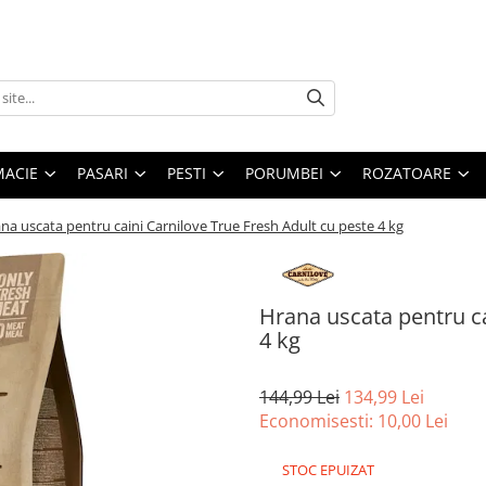
MACIE
PASARI
PESTI
PORUMBEI
ROZATOARE
na uscata pentru caini Carnilove True Fresh Adult cu peste 4 kg
Hrana uscata pentru ca
4 kg
144,99 Lei
134,99 Lei
Economisesti:
10,00
Lei
STOC EPUIZAT