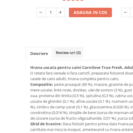
ADAUGA IN COS
Review-uri
(0)
Descriere
Hrana uscata pentru caini Carnilove True Fresh, Adult
O reteta fara cereale si fara cartofi, preparata folosind do
rasele de caini adulti. Hrana completa pentru caini.
Compozitie:
peste proaspat (60 %), mazare, grasime de pui
mere uscate, linte rosie, dovleac, ulei de somon (3 %), gust
oua, proteina din lintita (0,5 %), spirulina (0,3 %), catina us
uscata de ghimbir (0,1 %), afine uscate (0,1 %), rozmarin us
%), cimbru de camp uscat (0,1 %), glucozamina (0,026 %), mid
condroitina (0,016 %), drojdie de bere (sursa de mannan-ol
de cicoare (sursa de fructo-oligozaharide, 0,01 %), yucca sc
Ghid de hranire:
Daca folositi pentru prima data hrana pen
cantitate mai mica la inceput, amestecand cu hrana anterioa