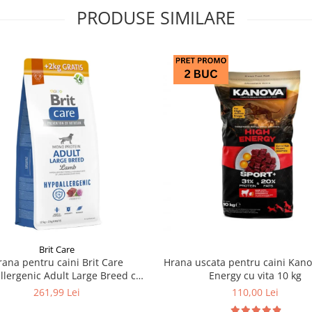
PRODUSE SIMILARE
Brit Care
rana pentru caini Brit Care
Hrana uscata pentru caini Kan
llergenic Adult Large Breed cu
Energy cu vita 10 kg
miel 12 kg + 2 kg GRATIS
261,99 Lei
110,00 Lei