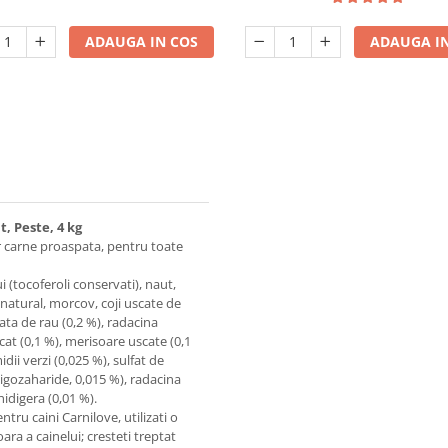
ADAUGA IN COS
ADAUGA IN
, Peste, 4 kg
ar carne proaspata, pentru toate
 (tocoferoli conservati), naut,
 natural, morcov, coji uscate de
cata de rau (0,2 %), radacina
cat (0,1 %), merisoare uscate (0,1
ii verzi (0,025 %), sulfat de
igozaharide, 0,015 %), radacina
hidigera (0,01 %).
tru caini Carnilove, utilizati o
ra a cainelui; cresteti treptat