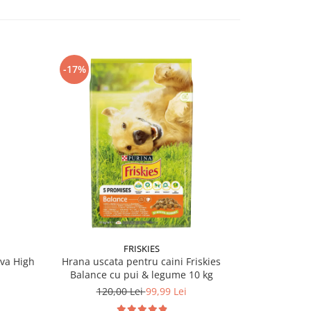
-17%
-17%
FRISKIES
ova High
Hrana uscata pentru caini Friskies
Hrana usca
Balance cu pui & legume 10 kg
Act
120,00 Lei
99,99 Lei
120