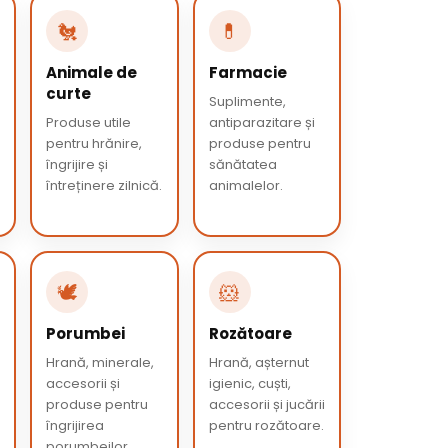
🐔
💊
Animale de
Farmacie
curte
Suplimente,
Produse utile
antiparazitare și
pentru hrănire,
produse pentru
îngrijire și
sănătatea
întreținere zilnică.
animalelor.
🕊️
🐹
Porumbei
Rozătoare
Hrană, minerale,
Hrană, așternut
accesorii și
igienic, cuști,
produse pentru
accesorii și jucării
îngrijirea
pentru rozătoare.
porumbeilor.