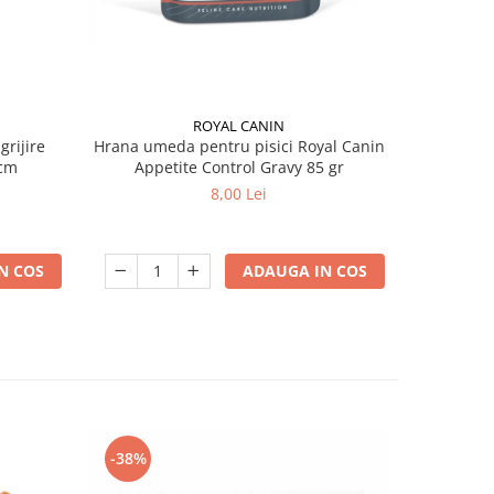
ROYAL CANIN
grijire
Hrana umeda pentru pisici Royal Canin
Hrana ume
 x 13 cm
Appetite Control Gravy 85 gr
Ag
8,00 Lei
N COS
ADAUGA IN COS
-38%