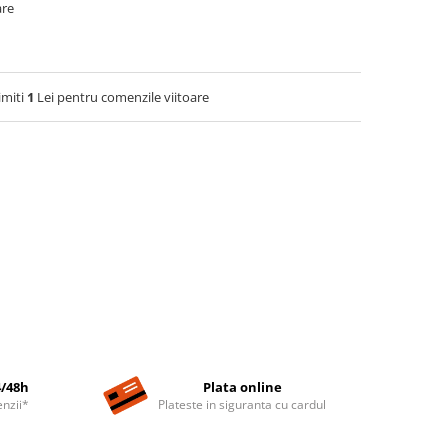
are
imiti
1
Lei pentru comenzile viitoare
4/48h
Plata online
nzii*
Plateste in siguranta cu cardul