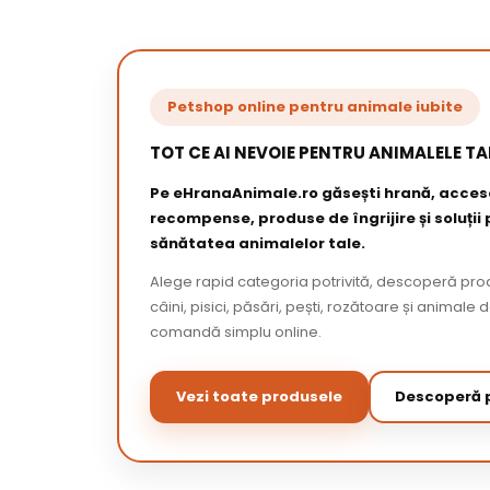
Petshop online pentru animale iubite
TOT CE AI NEVOIE PENTRU ANIMALELE TA
Pe eHranaAnimale.ro găsești hrană, acceso
recompense, produse de îngrijire și soluții
sănătatea animalelor tale.
Alege rapid categoria potrivită, descoperă pr
câini, pisici, păsări, pești, rozătoare și animale 
comandă simplu online.
Vezi toate produsele
Descoperă p