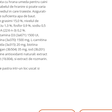
ecata cu hrana umeda pentru caini
abelul de hranire si poate varia
ediul in care traieste. Asigurati-
 suficienta apa de baut.
 grasimi 15,0 %, nivelul de
iu 1,3 %, fosfor 0,9 %, sodiu 0,5
A (22:6 n-3) 0,2 %.
itamina D3 (3a671) 1500 UI,
ina (3a370) 1500 mg, L-carnitina
ida (3a315) 20 mg, biotina
ngan (3b504) 35 mg, iod (3b201)
ne antioxidanti naturali: extract
t (1b304), si extract de rozmarin.
e pastra intr-un loc uscat si