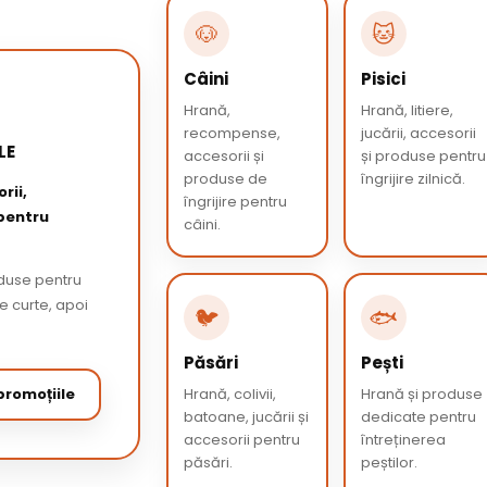
🐶
🐱
Câini
Pisici
Hrană,
Hrană, litiere,
recompense,
jucării, accesorii
LE
accesorii și
și produse pentru
produse de
îngrijire zilnică.
rii,
îngrijire pentru
 pentru
câini.
oduse pentru
de curte, apoi
🐦
🐟
Păsări
Pești
romoțiile
Hrană, colivii,
Hrană și produse
batoane, jucării și
dedicate pentru
accesorii pentru
întreținerea
păsări.
peștilor.