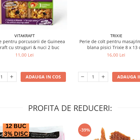
VITAKRAFT
TRIXIE
 pentru porcusorii de Guineea
Perie de colt pentru masaj/in
kraft cu struguri & nuci 2 buc
blana pisici Trixie 8
11,00 Lei
16,00 Lei
ADAUGA IN COS
ADAUGA I
PROFITA DE REDUCERI:
-39%