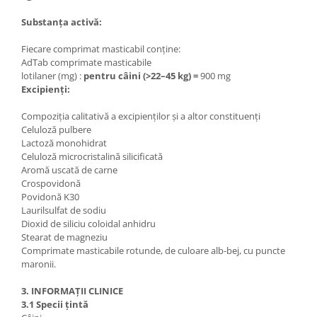
Substanța activă:
Fiecare comprimat masticabil conține:
AdTab comprimate masticabile
lotilaner (mg) :
pentru câini (>22–45 kg) =
900 mg
Excipienți:
Compoziția calitativă a excipienților și a altor constituenți
Celuloză pulbere
Lactoză monohidrat
Celuloză microcristalină silicificată
Aromă uscată de carne
Crospovidonă
Povidonă K30
Laurilsulfat de sodiu
Dioxid de siliciu coloidal anhidru
Stearat de magneziu
Comprimate masticabile rotunde, de culoare alb-bej, cu puncte
maronii.
3. INFORMAȚII CLINICE
3.1 Specii țintă