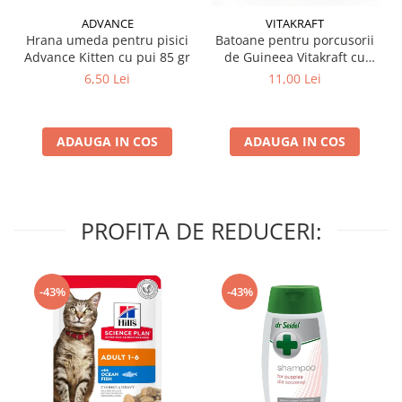
ADVANCE
VITAKRAFT
Hrana umeda pentru pisici
Batoane pentru porcusorii
Advance Kitten cu pui 85 gr
de Guineea Vitakraft cu
struguri & nuci 2 buc
6,50 Lei
11,00 Lei
ADAUGA IN COS
ADAUGA IN COS
PROFITA DE REDUCERI:
-43%
-43%