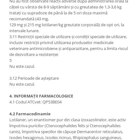
Nu au fost observate reacții adverse după administrarea orală la
cățeii cu vârsta de 8-9 săptămâni și cu greutatea de 1,3-3,6 kg
tratați cu supradoze de până la de 5 ori doza maximă
recomandată (43 mg,
129 mg și 215 mg lotilaner/kg greutate corporală) de opt ori, la
intervale lunare.
3.11 Restricții speciale de utilizare și condiții speciale de utilizare,
inclusiv restricții privind utilizarea produselor medicinale
veterinare antimicrobiene și antiparazitare, pentru a limita riscul
de dezvoltare a rezistenței
5
Nu este cazul.
3.12 Perioade de așteptare
Nu este cazul.
4. INFORMAȚII FARMACOLOGICE
4.1 Codul ATCvet: QP53BE04
4.2 Farmacodinamie
Lotilaner, un enantiomer pur din clasa izoxazolinelor, este activ
împotriva puricilor (Ctenocephalides felis și Ctenocephalides
canis), împotriva speciilor de căpușe Dermacentor reticulatus,
Ixodes hexagonus, Ixodes ricinus, Rhipicephalus sanguineus,