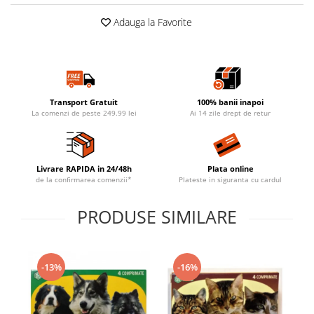
Adauga la Favorite
Transport Gratuit
100% banii inapoi
La comenzi de peste 249.99 lei
Ai 14 zile drept de retur
Livrare RAPIDA in 24/48h
Plata online
de la confirmarea comenzii*
Plateste in siguranta cu cardul
PRODUSE SIMILARE
-13%
-16%