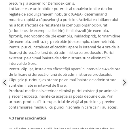
precum și a acarienilor Demodex canis.
Lotilaner este un inhibitor puternic al canalelor ionilor de clor
reglate de acidul gama-aminobutiric (GABA), determinând
moartea rapidă a căpușelor și a puricilor. Activitatea lotilanerului
nu a fost afectată de rezistența la compuși organoclorurați
(ciclodiene, de exemplu, dieldrin), fenilpirazoli (de exemplu,
fipronil), neonicotinoide (de exemplu, imidacloprid), formamidine
(de exemplu, amitraz) și piretroide (de exemplu, cipermetrină).
Pentru purici, instalarea eficacității apare în interval de 4 ore de la
fixare și durează o lună după administrarea produsului. Puricii
existenți pe animal înainte de administrare sunt eliminați în
interval de 6 ore.
Pentru căpușe, instalarea eficacității apare în interval de 48 de ore
de la fixare și durează o lună după administrarea produsului.
Căpușele (I. ricinus) existente pe animal înainte de administrare
sunt eliminate în interval de 8 ore.
Produsul medicinal veterinar elimină puricii existenți pe animale
și recent eclozați, înainte ca aceștia să poată depune ouă. Prin
urmare, produsul întrerupe ciclul de viață al puricilor și previne
contaminarea mediului cu purici în zonele în care câinii au acces.
4.3 Farmacocinetică