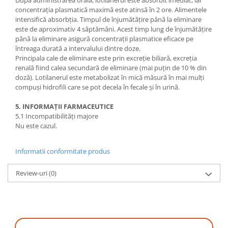
După administrarea orală, lotilanerul este absorbit imediat, iar
concentrația plasmatică maximă este atinsă în 2 ore. Alimentele
intensifică absorbția. Timpul de înjumătățire până la eliminare
este de aproximativ 4 săptămâni. Acest timp lung de înjumătățire
până la eliminare asigură concentrații plasmatice eficace pe
întreaga durată a intervalului dintre doze.
Principala cale de eliminare este prin excreție biliară, excreția
renală fiind calea secundară de eliminare (mai puțin de 10 % din
doză). Lotilanerul este metabolizat în mică măsură în mai mulți
compuși hidrofili care se pot decela în fecale și în urină.
5. INFORMAȚII FARMACEUTICE
5.1 Incompatibilități majore
Nu este cazul.
Informatii conformitate produs
Review-uri
(0)