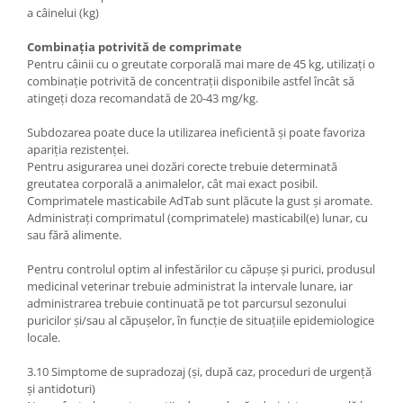
a câinelui (kg)
Combinația potrivită de comprimate
Pentru câinii cu o greutate corporală mai mare de 45 kg, utilizați o
combinație potrivită de concentrații disponibile astfel încât să
atingeți doza recomandată de 20-43 mg/kg.
Subdozarea poate duce la utilizarea ineficientă și poate favoriza
apariția rezistenței.
Pentru asigurarea unei dozări corecte trebuie determinată
greutatea corporală a animalelor, cât mai exact posibil.
Comprimatele masticabile AdTab sunt plăcute la gust și aromate.
Administrați comprimatul (comprimatele) masticabil(e) lunar, cu
sau fără alimente.
Pentru controlul optim al infestărilor cu căpușe și purici, produsul
medicinal veterinar trebuie administrat la intervale lunare, iar
administrarea trebuie continuată pe tot parcursul sezonului
puricilor și/sau al căpușelor, în funcție de situațiile epidemiologice
locale.
3.10 Simptome de supradozaj (și, după caz, proceduri de urgență
și antidoturi)