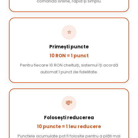
comanda online, rapid și simplu.
⭐
Primești puncte
10 RON = 1 punct
Pentru fiecare 10 RON cheltuiți, sistemul îți acordă
automat 1 punct de fidelitate.
💸
Folosești reducerea
10 puncte = 1 leu reducere
Punctele acumulate pot fi folosite pentru a plăti mai