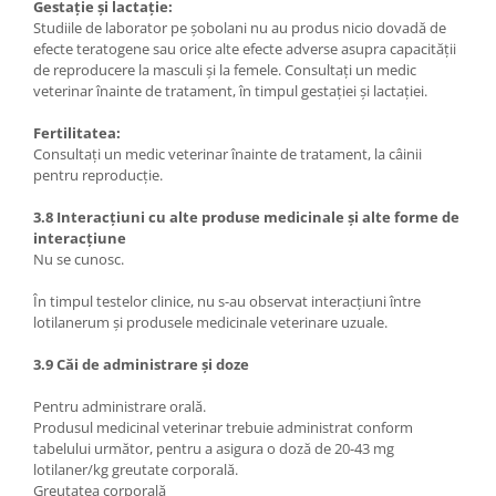
Gestație și lactație:
Studiile de laborator pe șobolani nu au produs nicio dovadă de
efecte teratogene sau orice alte efecte adverse asupra capacității
de reproducere la masculi și la femele. Consultați un medic
veterinar înainte de tratament, în timpul gestației și lactației.
Fertilitatea:
Consultați un medic veterinar înainte de tratament, la câinii
pentru reproducție.
3.8 Interacțiuni cu alte produse medicinale și alte forme de
interacțiune
Nu se cunosc.
În timpul testelor clinice, nu s-au observat interacțiuni între
lotilanerum și produsele medicinale veterinare uzuale.
3.9 Căi de administrare și doze
Pentru administrare orală.
Produsul medicinal veterinar trebuie administrat conform
tabelului următor, pentru a asigura o doză de 20-43 mg
lotilaner/kg greutate corporală.
Greutatea corporală