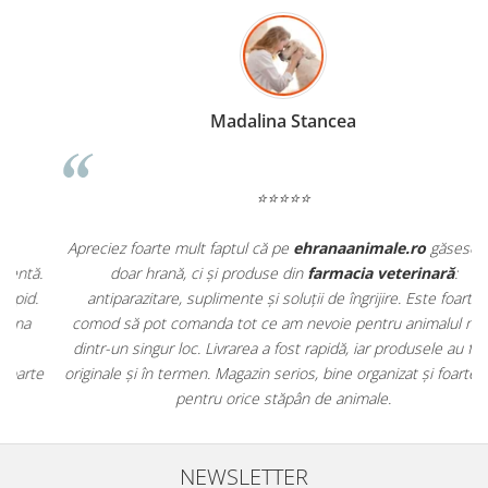
Madalina Stancea
⭐⭐⭐⭐⭐
Apreciez foarte mult faptul că pe
ehranaanimale.ro
găsesc nu
.
doar hrană, ci și produse din
farmacia veterinară
:
antiparazitare, suplimente și soluții de îngrijire. Este foarte
comod să pot comanda tot ce am nevoie pentru animalul meu
m
dintr-un singur loc. Livrarea a fost rapidă, iar produsele au fost
e
originale și în termen. Magazin serios, bine organizat și foarte util
t
pentru orice stăpân de animale.
NEWSLETTER