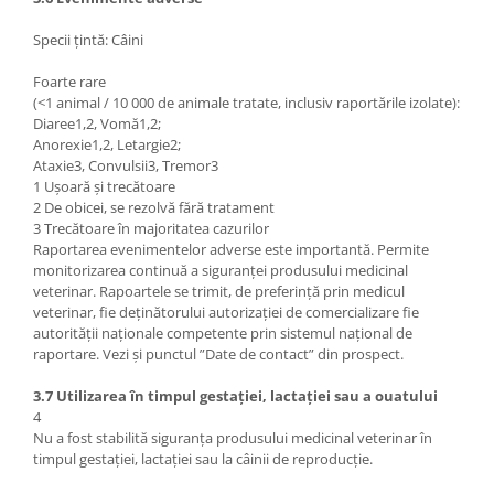
Specii țintă: Câini
Foarte rare
(<1 animal / 10 000 de animale tratate, inclusiv raportările izolate):
Diaree1,2, Vomă1,2;
Anorexie1,2, Letargie2;
Ataxie3, Convulsii3, Tremor3
1 Ușoară și trecătoare
2 De obicei, se rezolvă fără tratament
3 Trecătoare în majoritatea cazurilor
Raportarea evenimentelor adverse este importantă. Permite
monitorizarea continuă a siguranței produsului medicinal
veterinar. Rapoartele se trimit, de preferință prin medicul
veterinar, fie deținătorului autorizației de comercializare fie
autorității naționale competente prin sistemul național de
raportare. Vezi și punctul ”Date de contact” din prospect.
3.7 Utilizarea în timpul gestației, lactației sau a ouatului
4
Nu a fost stabilită siguranța produsului medicinal veterinar în
timpul gestației, lactației sau la câinii de reproducție.