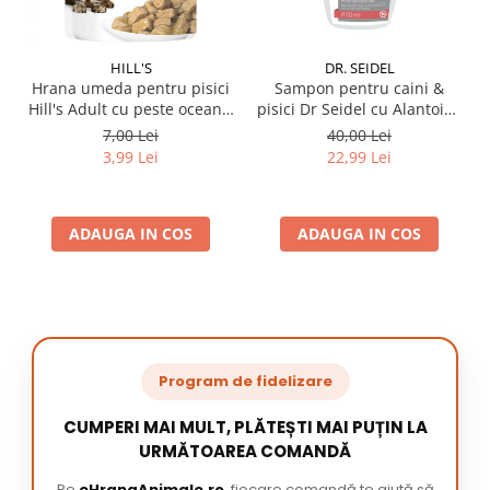
HILL'S
DR. SEIDEL
Hrana umeda pentru pisici
Sampon pentru caini &
Hill's Adult cu peste oceanic
pisici Dr Seidel cu Alantoina
85 gr
220 ml
7,00 Lei
40,00 Lei
3,99 Lei
22,99 Lei
ADAUGA IN COS
ADAUGA IN COS
Program de fidelizare
CUMPERI MAI MULT, PLĂTEȘTI MAI PUȚIN LA
URMĂTOAREA COMANDĂ
Pe
eHranaAnimale.ro
, fiecare comandă te ajută să