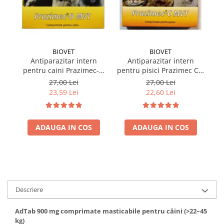
BIOVET
BIOVET
Antiparazitar intern
Antiparazitar intern
pentru caini Prazimec-D
pentru pisici Prazimec C x
MVT 4 comprimate
4 comprimate
27,00 Lei
27,00 Lei
23,59 Lei
22,60 Lei
ADAUGA IN COS
ADAUGA IN COS
Descriere
AdTab 900 mg comprimate masticabile pentru câini (>22–45
kg)