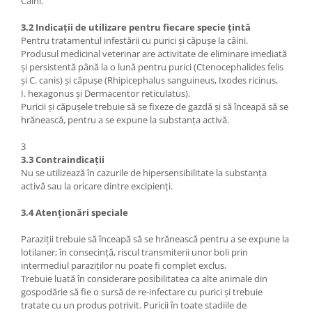
Câini.
3.2 Indicații de utilizare pentru fiecare specie țintă
Pentru tratamentul infestării cu purici și căpușe la câini.
Produsul medicinal veterinar are activitate de eliminare imediată
și persistentă până la o lună pentru purici (Ctenocephalides felis
și C. canis) și căpușe (Rhipicephalus sanguineus, Ixodes ricinus,
I. hexagonus și Dermacentor reticulatus).
Puricii și căpușele trebuie să se fixeze de gazdă și să înceapă să se
hrănească, pentru a se expune la substanța activă.
3
3.3 Contraindicații
Nu se utilizează în cazurile de hipersensibilitate la substanța
activă sau la oricare dintre excipienți.
3.4 Atenționări speciale
Paraziții trebuie să înceapă să se hrănească pentru a se expune la
lotilaner; în consecință, riscul transmiterii unor boli prin
intermediul paraziților nu poate fi complet exclus.
Trebuie luată în considerare posibilitatea ca alte animale din
gospodărie să fie o sursă de re-infectare cu purici și trebuie
tratate cu un produs potrivit. Puricii în toate stadiile de