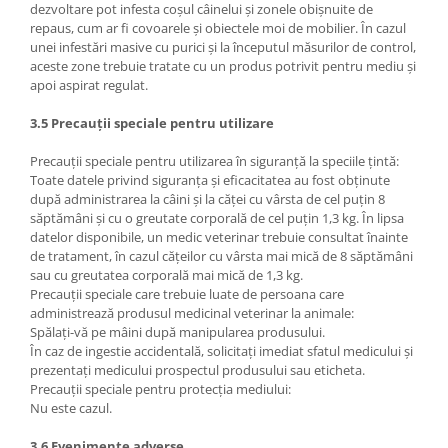
dezvoltare pot infesta coșul câinelui și zonele obișnuite de
repaus, cum ar fi covoarele și obiectele moi de mobilier. În cazul
unei infestări masive cu purici și la începutul măsurilor de control,
aceste zone trebuie tratate cu un produs potrivit pentru mediu și
apoi aspirat regulat.
3.5 Precauții speciale pentru utilizare
Precauții speciale pentru utilizarea în siguranță la speciile țintă:
Toate datele privind siguranța și eficacitatea au fost obținute
după administrarea la câini și la căței cu vârsta de cel puțin 8
săptămâni și cu o greutate corporală de cel puțin 1,3 kg. În lipsa
datelor disponibile, un medic veterinar trebuie consultat înainte
de tratament, în cazul cățeilor cu vârsta mai mică de 8 săptămâni
sau cu greutatea corporală mai mică de 1,3 kg.
Precauții speciale care trebuie luate de persoana care
administrează produsul medicinal veterinar la animale:
Spălați-vă pe mâini după manipularea produsului.
În caz de ingestie accidentală, solicitați imediat sfatul medicului și
prezentați medicului prospectul produsului sau eticheta.
Precauții speciale pentru protecția mediului:
Nu este cazul.
3.6 Evenimente adverse