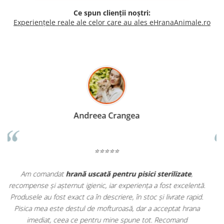
Ce spun clienții noștri:
Experiențele reale ale celor care au ales eHranaAnimale.ro
Madalina Stancea
⭐⭐⭐⭐⭐
Apreciez foarte mult faptul că pe
ehranaanimale.ro
găsesc nu
.
doar hrană, ci și produse din
farmacia veterinară
:
.
antiparazitare, suplimente și soluții de îngrijire. Este foarte
comod să pot comanda tot ce am nevoie pentru animalul meu
dintr-un singur loc. Livrarea a fost rapidă, iar produsele au fost