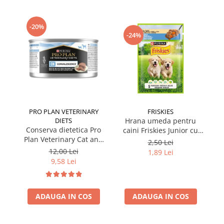
-20%
-24%
PRO PLAN VETERINARY
FRISKIES
DIETS
Hrana umeda pentru
Conserva dietetica Pro
caini Friskies Junior cu
cai
Plan Veterinary Cat and
pui & mazare 85 gr
2,50 Lei
Dog Convalescence 195
12,00 Lei
1,89 Lei
gr
9,58 Lei
ADAUGA IN COS
ADAUGA IN COS