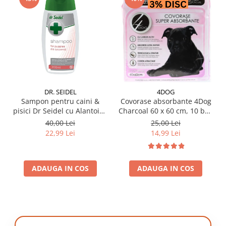
DR. SEIDEL
4DOG
Sampon pentru caini &
Covorase absorbante 4Dog
pisici Dr Seidel cu Alantoina
Charcoal 60 x 60 cm, 10 buc
220 ml
/ pachet
40,00 Lei
25,00 Lei
22,99 Lei
14,99 Lei
ADAUGA IN COS
ADAUGA IN COS