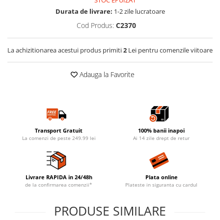
STOC EPUIZAT
Durata de livrare:
1-2 zile lucratoare
Cod Produs:
C2370
La achizitionarea acestui produs primiti
2
Lei pentru comenzile viitoare
Adauga la Favorite
Transport Gratuit
100% banii inapoi
La comenzi de peste 249.99 lei
Ai 14 zile drept de retur
Livrare RAPIDA in 24/48h
Plata online
de la confirmarea comenzii*
Plateste in siguranta cu cardul
PRODUSE SIMILARE