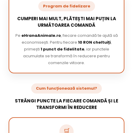
Program de fidelizare
CUMPERI MAI MULT, PLĂTEȘTI MAI PUȚIN LA
URMĂTOAREA COMANDĂ
Pe
eHranaAnimale.ro
, fiecare comandă te ajută să
economisești. Pentru fiecare
10 RON cheltuiți
,
primești
1 punct de fidelitate
, iar punctele
acumulate se transformă în reducere pentru
comenzile viitoare.
Cum funcționează sistemul?
STRÂNGI PUNCTE LA FIECARE COMANDĂ ȘI LE
TRANSFORMI ÎN REDUCERE
🛒