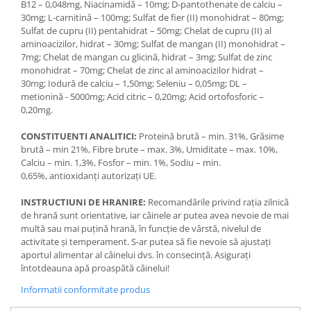
B12 – 0,048mg, Niacinamidă – 10mg; D-pantothenate de calciu –
30mg; L-carnitină – 100mg; Sulfat de fier (II) monohidrat – 80mg;
Sulfat de cupru (II) pentahidrat – 50mg; Chelat de cupru (II) al
aminoacizilor, hidrat – 30mg; Sulfat de mangan (II) monohidrat –
7mg; Chelat de mangan cu glicină, hidrat – 3mg; Sulfat de zinc
monohidrat – 70mg; Chelat de zinc al aminoacizilor hidrat –
30mg; Iodură de calciu – 1,50mg; Seleniu – 0,05mg; DL –
metionină - 5000mg; Acid citric – 0,20mg; Acid ortofosforic –
0,20mg.
CONSTITUENTI ANALITICI:
Proteină brută – min. 31%, Grăsime
brută – min 21%, Fibre brute – max. 3%, Umiditate – max. 10%,
Calciu – min. 1,3%, Fosfor – min. 1%, Sodiu – min.
0,65%, antioxidanți autorizați UE.
INSTRUCTIUNI DE HRANIRE:
Recomandările privind rația zilnică
de hrană sunt orientative, iar câinele ar putea avea nevoie de mai
multă sau mai puțină hrană, în funcție de vârstă, nivelul de
activitate și temperament. S-ar putea să fie nevoie să ajustați
aportul alimentar al câinelui dvs. în consecință. Asigurați
întotdeauna apă proaspătă câinelui!
Informatii conformitate produs