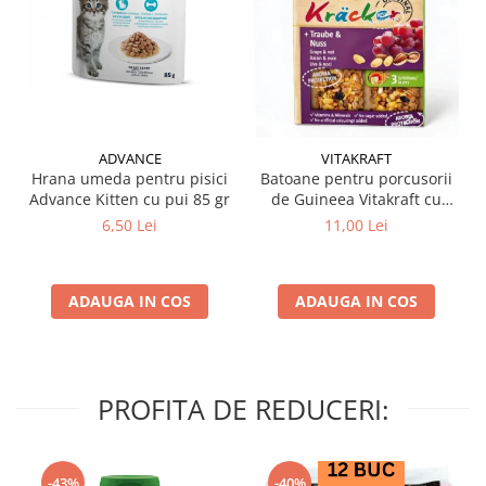
ADVANCE
VITAKRAFT
Hrana umeda pentru pisici
Batoane pentru porcusorii
Advance Kitten cu pui 85 gr
de Guineea Vitakraft cu
struguri & nuci 2 buc
6,50 Lei
11,00 Lei
ADAUGA IN COS
ADAUGA IN COS
PROFITA DE REDUCERI:
-43%
-40%