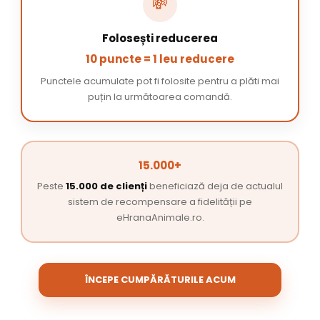
💸
Folosești reducerea
10 puncte = 1 leu reducere
Punctele acumulate pot fi folosite pentru a plăti mai
puțin la următoarea comandă.
15.000+
Peste
15.000 de clienți
beneficiază deja de actualul
sistem de recompensare a fidelității pe
eHranaAnimale.ro.
ÎNCEPE CUMPĂRĂTURILE ACUM