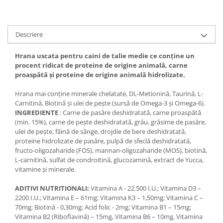
Descriere
Hrana uscata pentru caini de talie medie ce conține un
procent ridicat de proteine de origine animală, carne
proaspătă și proteine de origine animală hidrolizate.
Hrana mai conține minerale chelatate, DL-Metionină, Taurină, L-
Carnitină, Biotină și ulei de pește (sursă de Omega-3 și Omega-6).
INGREDIENTE
: Carne de pasăre deshidratată, carne proaspătă
(min. 15%), carne de pește deshidratată, grâu, grăsime de pasăre,
ulei de pește, făină de sânge, drojdie de bere deshidratată,
proteine hidrolizate de pasăre, pulpă de sfeclă deshidratată,
fructo-oligozaharide (FOS), mannan-oligozaharide (MOS), biotină,
L-carnitină, sulfat de condroitină, glucozamină, extract de Yucca,
vitamine și minerale.
ADITIVI NUTRITIONALI:
Vitamina A - 22.500 I.U.; Vitamina D3 –
2200 I.U.; Vitamina E – 61mg; Vitamina K3 – 1,50mg; Vitamina C –
70mg; Biotină - 0,30mg; Acid folic - 2mg; Vitamina B1 – 15mg;
Vitamina B2 (Riboflavină) – 15mg, Vitamina B6 – 10mg, Vitamina