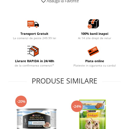
Adauga la Favorite
Transport Gratuit
100% banii inapoi
La comenzi de peste 249.99 lei
Ai 14 zile drept de retur
Livrare RAPIDA in 24/48h
Plata online
de la confirmarea comenzii*
Plateste in siguranta cu cardul
PRODUSE SIMILARE
-20%
-24%