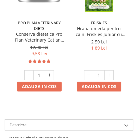
PRO PLAN VETERINARY
FRISKIES
DIETS
Hrana umeda pentru
Conserva dietetica Pro
caini Friskies Junior cu
cai
Plan Veterinary Cat and
pui & mazare 85 gr
2,50 Lei
Dog Convalescence 195
12,00 Lei
1,89 Lei
gr
9,58 Lei
ADAUGA IN COS
ADAUGA IN COS
Descriere