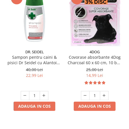
DR. SEIDEL
4DOG
Sampon pentru caini &
Covorase absorbante 4Dog
pisici Dr Seidel cu Alantoina
Charcoal 60 x 60 cm, 10 buc
220 ml
/ pachet
40,00 Lei
25,00 Lei
22,99 Lei
14,99 Lei
ADAUGA IN COS
ADAUGA IN COS