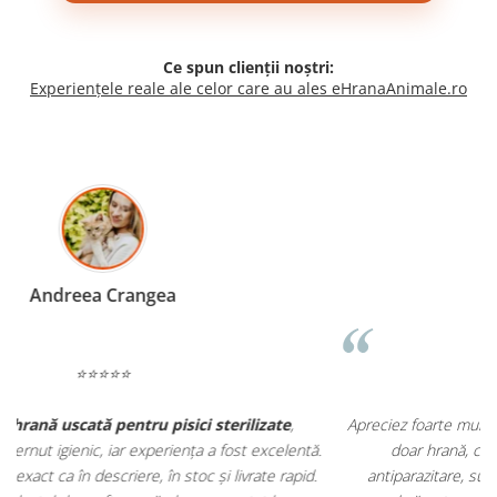
Ce spun clienții noștri:
Experiențele reale ale celor care au ales eHranaAnimale.ro
Madalina Stancea
⭐⭐⭐⭐⭐
Apreciez foarte mult faptul că pe
ehranaanimale.ro
găsesc nu
.
doar hrană, ci și produse din
farmacia veterinară
:
antiparazitare, suplimente și soluții de îngrijire. Este foarte