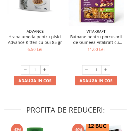
ADVANCE
VITAKRAFT
Hrana umeda pentru pisici
Batoane pentru porcusorii
Advance Kitten cu pui 85 gr
de Guineea Vitakraft cu
struguri & nuci 2 buc
6,50 Lei
11,00 Lei
ADAUGA IN COS
ADAUGA IN COS
PROFITA DE REDUCERI:
-43%
-40%