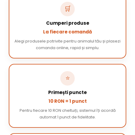
🛒
Cumperi produse
La fiecare comandă
Alegi produsele potrivite pentru animalul tău și plasezi
comanda online, rapid și simplu.
⭐
Primești puncte
10 RON = 1 punct
Pentru fiecare 10 RON cheltuiți, sistemul îți acordă
automat 1 punct de fidelitate.