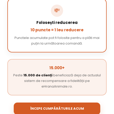
💸
Folosești reducerea
10 puncte = 1 leu reducere
Punctele acumulate pot fi folosite pentru a plăti mai
puțin la următoarea comandă.
15.000+
Peste
15.000 de clienți
beneficiază deja de actualul
sistem de recompensare a fidelității pe
eHranaAnimale.ro.
ÎNCEPE CUMPĂRĂTURILE ACUM