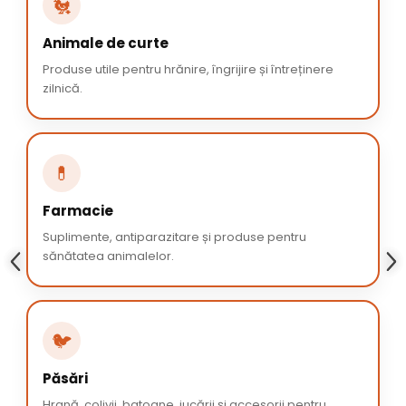
🐔
Animale de curte
Produse utile pentru hrănire, îngrijire și întreținere
zilnică.
💊
Farmacie
Suplimente, antiparazitare și produse pentru
sănătatea animalelor.
🐦
Păsări
Hrană, colivii, batoane, jucării și accesorii pentru