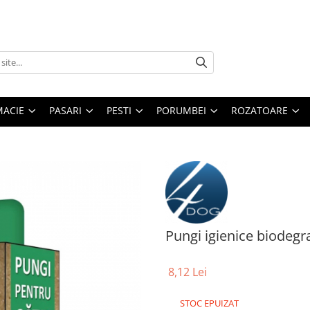
MACIE
PASARI
PESTI
PORUMBEI
ROZATOARE
Pungi igienice biodegr
8,12 Lei
STOC EPUIZAT