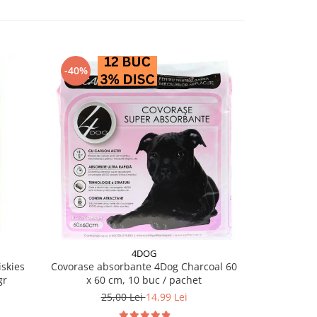
-40%
-28%
4DOG
PRO PL
skies
Covorase absorbante 4Dog Charcoal 60
Conserva diet
gr
x 60 cm, 10 buc / pachet
EN Ga
25,00 Lei
14,99 Lei
18