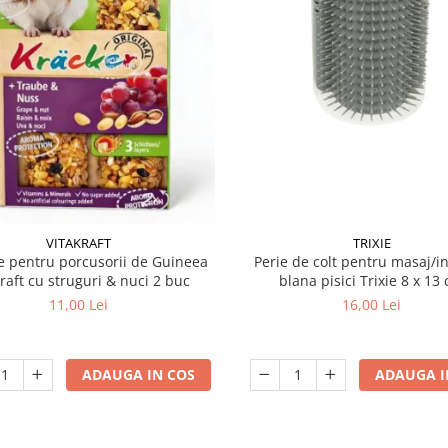
VITAKRAFT
TRIXIE
 pentru porcusorii de Guineea
Perie de colt pentru masaj/in
kraft cu struguri & nuci 2 buc
blana pisici Trixie 8
11,00 Lei
16,00 Lei
ADAUGA IN COS
ADAUGA I