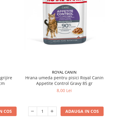
ROYAL CANIN
grijire
Hrana umeda pentru pisici Royal Canin
Hrana ume
 x 13 cm
Appetite Control Gravy 85 gr
Ag
8,00 Lei
N COS
ADAUGA IN COS