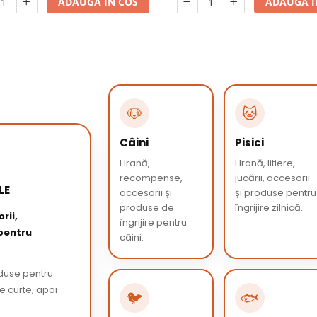
ADAUGA IN COS
ADAUGA I
🐶
🐱
Câini
Pisici
Hrană,
Hrană, litiere,
recompense,
jucării, accesorii
LE
accesorii și
și produse pentru
produse de
îngrijire zilnică.
rii,
îngrijire pentru
 pentru
câini.
oduse pentru
de curte, apoi
🐦
🐟