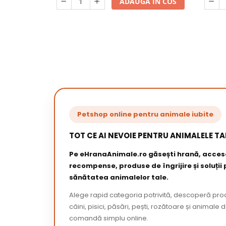
ADAUGA IN COS
Petshop online pentru animale iubite
TOT CE AI NEVOIE PENTRU ANIMALELE TA
Pe eHranaAnimale.ro găsești hrană, acceso
recompense, produse de îngrijire și soluții
sănătatea animalelor tale.
Alege rapid categoria potrivită, descoperă pr
câini, pisici, păsări, pești, rozătoare și animale 
comandă simplu online.