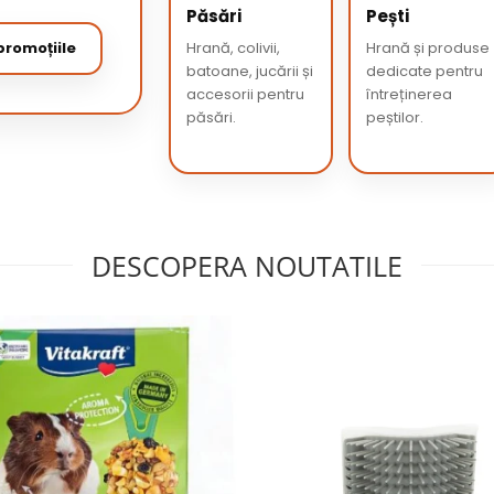
Păsări
Pești
romoțiile
Hrană, colivii,
Hrană și produse
batoane, jucării și
dedicate pentru
accesorii pentru
întreținerea
păsări.
peștilor.
DESCOPERA NOUTATILE