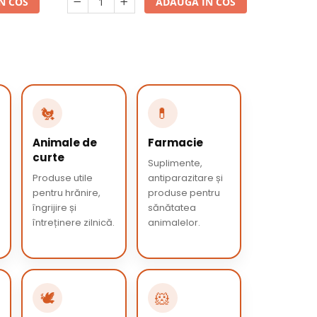
N COS
ADAUGA IN COS
🐔
💊
Animale de
Farmacie
curte
Suplimente,
Produse utile
antiparazitare și
pentru hrănire,
produse pentru
îngrijire și
sănătatea
întreținere zilnică.
animalelor.
🕊️
🐹