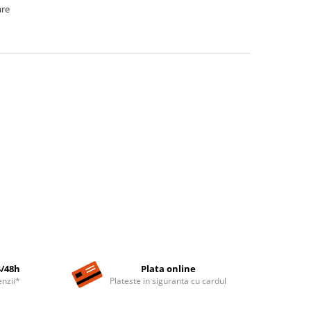
are
4/48h
Plata online
nzii*
Plateste in siguranta cu cardul