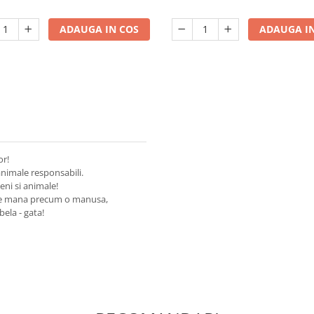
ADAUGA IN COS
ADAUGA IN
or!
animale responsabili.
eni si animale!
l pe mana precum o manusa,
bela - gata!