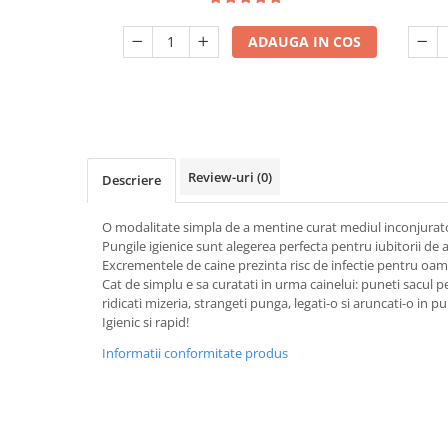
ADAUGA IN COS
Review-uri
(0)
Descriere
O modalitate simpla de a mentine curat mediul inconjurat
Pungile igienice sunt alegerea perfecta pentru iubitorii de 
Excrementele de caine prezinta risc de infectie pentru oam
Cat de simplu e sa curatati in urma cainelui: puneti sacu
ridicati mizeria, strangeti punga, legati-o si aruncati-o in pu
Igienic si rapid!
Informatii conformitate produs