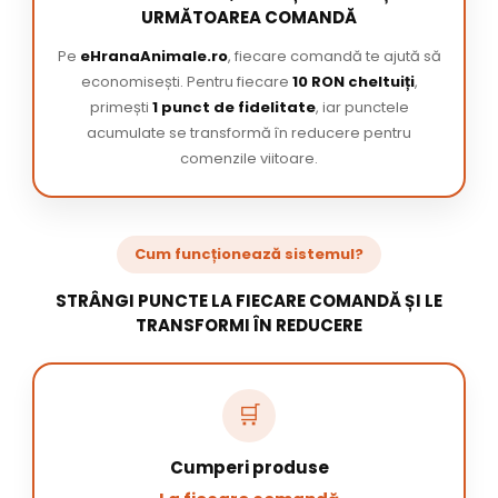
URMĂTOAREA COMANDĂ
Pe
eHranaAnimale.ro
, fiecare comandă te ajută să
economisești. Pentru fiecare
10 RON cheltuiți
,
primești
1 punct de fidelitate
, iar punctele
acumulate se transformă în reducere pentru
comenzile viitoare.
Cum funcționează sistemul?
STRÂNGI PUNCTE LA FIECARE COMANDĂ ȘI LE
TRANSFORMI ÎN REDUCERE
🛒
Cumperi produse