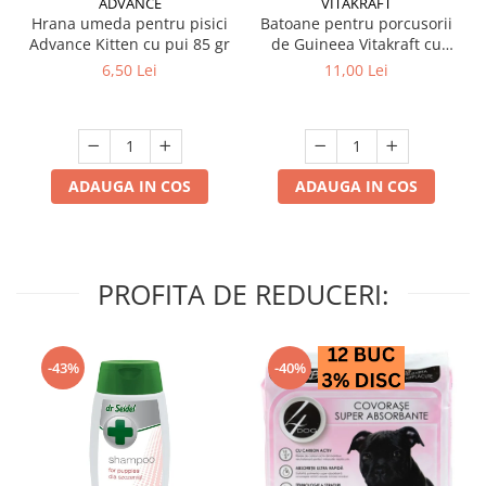
ADVANCE
VITAKRAFT
Hrana umeda pentru pisici
Batoane pentru porcusorii
Advance Kitten cu pui 85 gr
de Guineea Vitakraft cu
struguri & nuci 2 buc
6,50 Lei
11,00 Lei
ADAUGA IN COS
ADAUGA IN COS
PROFITA DE REDUCERI:
-43%
-40%