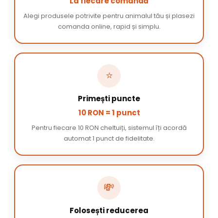
La fiecare comandă
Alegi produsele potrivite pentru animalul tău și plasezi
comanda online, rapid și simplu.
⭐
Primești puncte
10 RON = 1 punct
Pentru fiecare 10 RON cheltuiți, sistemul îți acordă
automat 1 punct de fidelitate.
💸
Folosești reducerea