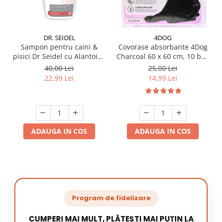
DR. SEIDEL
4DOG
Sampon pentru caini &
Covorase absorbante 4Dog
pisici Dr Seidel cu Alantoina
Charcoal 60 x 60 cm, 10 buc
220 ml
/ pachet
40,00 Lei
25,00 Lei
22,99 Lei
14,99 Lei
ADAUGA IN COS
ADAUGA IN COS
Program de fidelizare
CUMPERI MAI MULT, PLĂTEȘTI MAI PUȚIN LA