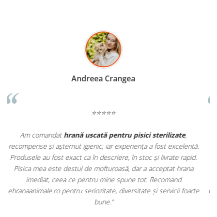
Madalina Stancea
⭐⭐⭐⭐⭐
Apreciez foarte mult faptul că pe
ehranaanimale.ro
găsesc nu
ă.
doar hrană, ci și produse din
farmacia veterinară
:
.
antiparazitare, suplimente și soluții de îngrijire. Este foarte
comod să pot comanda tot ce am nevoie pentru animalul meu
dintr-un singur loc. Livrarea a fost rapidă, iar produsele au fost
te
originale și în termen. Magazin serios, bine organizat și foarte util
pentru orice stăpân de animale.