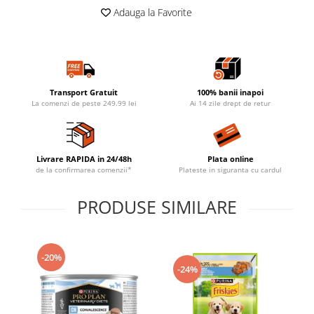
Adauga la Favorite
Transport Gratuit
100% banii inapoi
La comenzi de peste 249.99 lei
Ai 14 zile drept de retur
Livrare RAPIDA in 24/48h
Plata online
de la confirmarea comenzii*
Plateste in siguranta cu cardul
PRODUSE SIMILARE
-20%
-24%