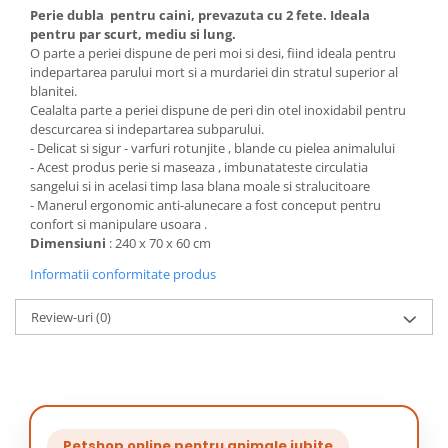
Perie dubla pentru caini, prevazuta cu 2 fete. Ideala
pentru par scurt, mediu si lung.
O parte a periei dispune de peri moi si desi, fiind ideala pentru
indepartarea parului mort si a murdariei din stratul superior al
blanitei.
Cealalta parte a periei dispune de peri din otel inoxidabil pentru
descurcarea si indepartarea subparului.
- Delicat si sigur - varfuri rotunjite , blande cu pielea animalului
- Acest produs perie si maseaza , imbunatateste circulatia
sangelui si in acelasi timp lasa blana moale si stralucitoare
- Manerul ergonomic anti-alunecare a fost conceput pentru
confort si manipulare usoara .
Dimensiuni
: 240 x 70 x 60 cm
Informatii conformitate produs
Review-uri
(0)
Petshop online pentru animale iubite