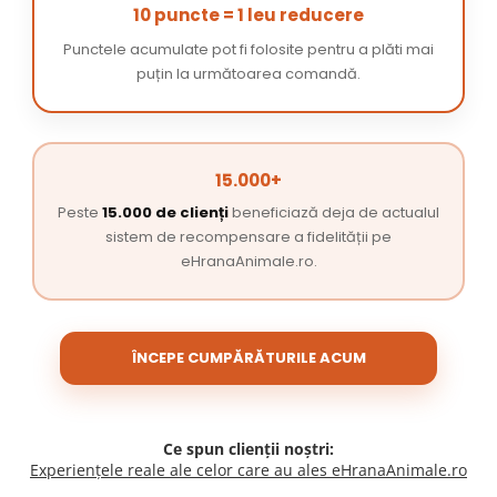
10 puncte = 1 leu reducere
Punctele acumulate pot fi folosite pentru a plăti mai
puțin la următoarea comandă.
15.000+
Peste
15.000 de clienți
beneficiază deja de actualul
sistem de recompensare a fidelității pe
eHranaAnimale.ro.
ÎNCEPE CUMPĂRĂTURILE ACUM
Ce spun clienții noștri:
Experiențele reale ale celor care au ales eHranaAnimale.ro