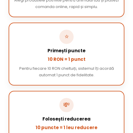
Alegi produsele potrivite pentru animalul tău și plasezi
comanda online, rapid și simplu.
⭐
Primești puncte
10 RON = 1 punct
Pentru fiecare 10 RON cheltuiți, sistemul îți acordă
automat 1 punct de fidelitate.
💸
Folosești reducerea
10 puncte = 1 leu reducere