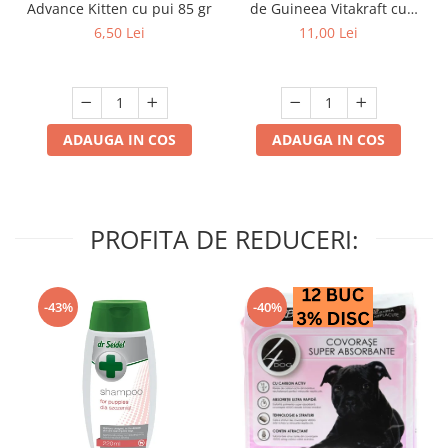
Advance Kitten cu pui 85 gr
de Guineea Vitakraft cu
struguri & nuci 2 buc
6,50 Lei
11,00 Lei
ADAUGA IN COS
ADAUGA IN COS
PROFITA DE REDUCERI:
-43%
-40%