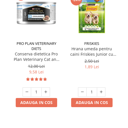
PRO PLAN VETERINARY
FRISKIES
DIETS
Hrana umeda pentru
Conserva dietetica Pro
caini Friskies Junior cu
cai
Plan Veterinary Cat and
pui & mazare 85 gr
2,50 Lei
Dog Convalescence 195
12,00 Lei
1,89 Lei
gr
9,58 Lei
ADAUGA IN COS
ADAUGA IN COS