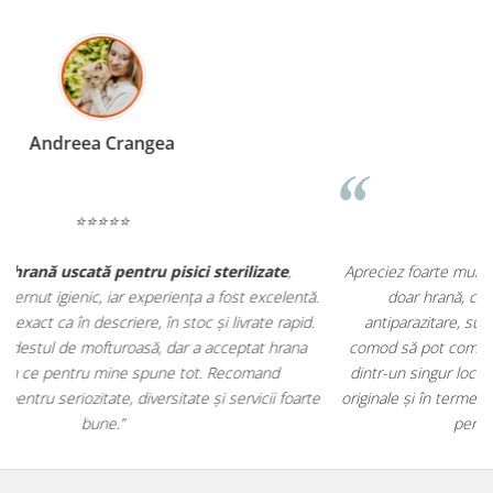
Madalina Stancea
⭐⭐⭐⭐⭐
Apreciez foarte mult faptul că pe
ehranaanimale.ro
găsesc nu
.
doar hrană, ci și produse din
farmacia veterinară
:
antiparazitare, suplimente și soluții de îngrijire. Este foarte
comod să pot comanda tot ce am nevoie pentru animalul meu
m
dintr-un singur loc. Livrarea a fost rapidă, iar produsele au fost
e
originale și în termen. Magazin serios, bine organizat și foarte util
t
pentru orice stăpân de animale.