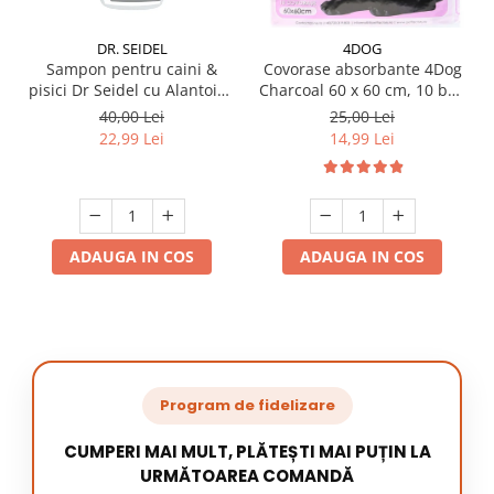
DR. SEIDEL
4DOG
Sampon pentru caini &
Covorase absorbante 4Dog
pisici Dr Seidel cu Alantoina
Charcoal 60 x 60 cm, 10 buc
220 ml
/ pachet
40,00 Lei
25,00 Lei
22,99 Lei
14,99 Lei
ADAUGA IN COS
ADAUGA IN COS
Program de fidelizare
CUMPERI MAI MULT, PLĂTEȘTI MAI PUȚIN LA
URMĂTOAREA COMANDĂ