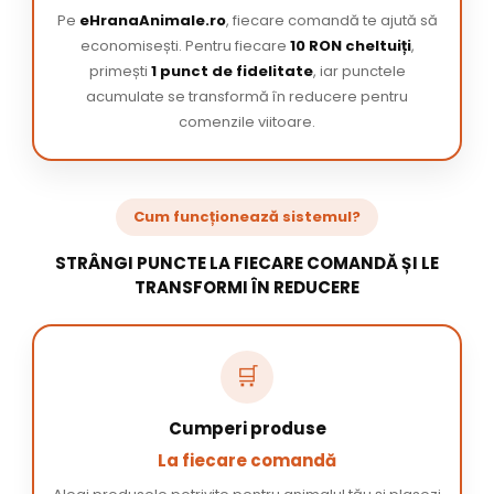
Pe
eHranaAnimale.ro
, fiecare comandă te ajută să
economisești. Pentru fiecare
10 RON cheltuiți
,
primești
1 punct de fidelitate
, iar punctele
acumulate se transformă în reducere pentru
comenzile viitoare.
Cum funcționează sistemul?
STRÂNGI PUNCTE LA FIECARE COMANDĂ ȘI LE
TRANSFORMI ÎN REDUCERE
🛒
Cumperi produse
La fiecare comandă