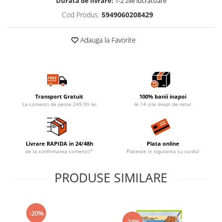
Durata de livrare:
1-2 zile lucratoare
Cod Produs:
5949060208429
Adauga la Favorite
Transport Gratuit
100% banii inapoi
La comenzi de peste 249.99 lei
Ai 14 zile drept de retur
Livrare RAPIDA in 24/48h
Plata online
de la confirmarea comenzii*
Plateste in siguranta cu cardul
PRODUSE SIMILARE
-20%
-24%