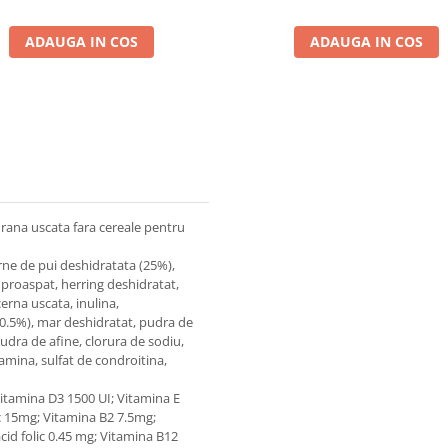
ADAUGA IN COS
ADAUGA IN COS
rana uscata fara cereale pentru
ne de pui deshidratata (25%),
g proaspat, herring deshidratat,
erna uscata, inulina,
0.5%), mar deshidratat, pudra de
udra de afine, clorura de sodiu,
amina, sulfat de condroitina,
 Vitamina D3 1500 UI; Vitamina E
c 15mg; Vitamina B2 7.5mg;
id folic 0.45 mg; Vitamina B12