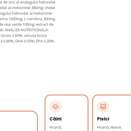
 de zinc al analogului hidroxilat
ilat al metioninei 380mg; chelat
logului hidroxilat al metioninei
rina 1000mg; L-carnitina 300mg.
 de ceai verde 100mg; extract de
urali. ANALIZA NUTRITIONALA:
re brute 2.60%; cenusa bruta
-3 0.90%; DHA 0.50%; EPA 0.30%;
🐶
🐱
Câini
Pisici
Hrană,
Hrană, litiere,