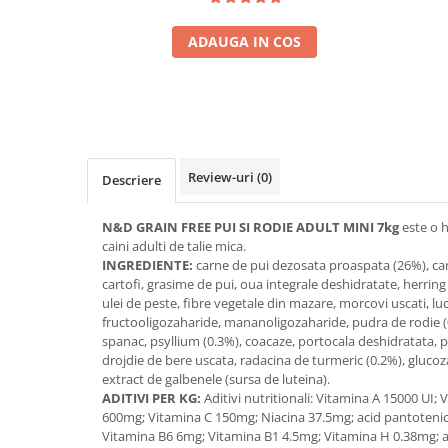
ADAUGA IN COS
Review-uri
(0)
Descriere
N&D GRAIN FREE PUI SI RODIE ADULT MINI 7kg
este o h
caini adulti de talie mica.
INGREDIENTE:
carne de pui dezosata proaspata (26%), car
cartofi, grasime de pui, oua integrale deshidratate, herrin
ulei de peste, fibre vegetale din mazare, morcovi uscati, luc
fructooligozaharide, mananoligozaharide, pudra de rodie (
spanac, psyllium (0.3%), coacaze, portocala deshidratata, p
drojdie de bere uscata, radacina de turmeric (0.2%), glucoz
extract de galbenele (sursa de luteina).
ADITIVI PER KG:
Aditivi nutritionali: Vitamina A 15000 UI;
600mg; Vitamina C 150mg; Niacina 37.5mg; acid pantoteni
Vitamina B6 6mg; Vitamina B1 4.5mg; Vitamina H 0.38mg; ac