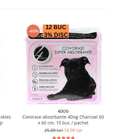
-40%
-28%
4DOG
PRO PL
skies
Covorase absorbante 4Dog Charcoal 60
Conserva diet
gr
x 60 cm, 10 buc / pachet
EN Ga
25,00 Lei
14,99 Lei
18