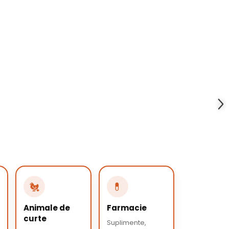
🐔
💊
Animale de
Farmacie
curte
Suplimente,