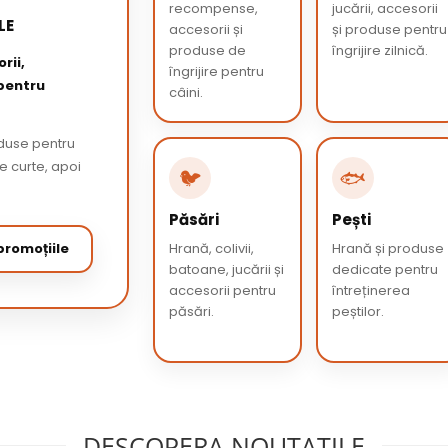
recompense,
jucării, accesorii
LE
accesorii și
și produse pentru
produse de
îngrijire zilnică.
rii,
îngrijire pentru
 pentru
câini.
oduse pentru
de curte, apoi
🐦
🐟
Păsări
Pești
romoțiile
Hrană, colivii,
Hrană și produse
batoane, jucării și
dedicate pentru
accesorii pentru
întreținerea
păsări.
peștilor.
DESCOPERA NOUTATILE