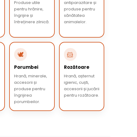
Produse utile
antiparazitare și
pentru hrănire,
produse pentru
îngrijire și
sănătatea
întreținere zilnică.
animalelor.
🕊️
🐹
Porumbei
Rozătoare
Hrană, minerale,
Hrană, așternut
accesorii și
igienic, cuști,
produse pentru
accesorii și jucării
îngrijirea
pentru rozătoare.
porumbeilor.