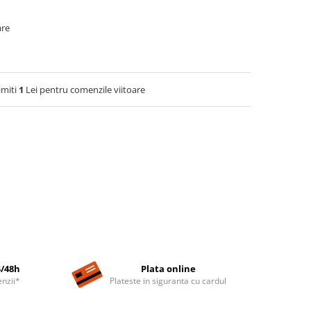
are
imiti
1
Lei pentru comenzile viitoare
4/48h
Plata online
nzii*
Plateste in siguranta cu cardul