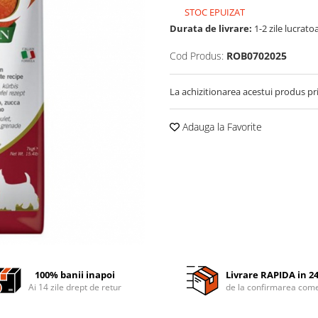
STOC EPUIZAT
Durata de livrare:
1-2 zile lucrato
Cod Produs:
ROB0702025
La achizitionarea acestui produs pr
Adauga la Favorite
100% banii inapoi
Livrare RAPIDA in 2
Ai 14 zile drept de retur
de la confirmarea come