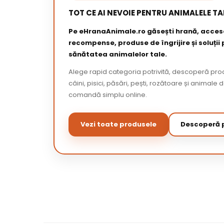
TOT CE AI NEVOIE PENTRU ANIMALELE TA
Pe eHranaAnimale.ro găsești hrană, acceso
recompense, produse de îngrijire și soluții
sănătatea animalelor tale.
Alege rapid categoria potrivită, descoperă pr
câini, pisici, păsări, pești, rozătoare și animale 
comandă simplu online.
Vezi toate produsele
Descoperă p