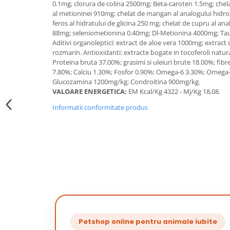
0.1mg; clorura de colina 2500mg; Beta-caroten 1.5mg; chelat
al metioninei 910mg; chelat de mangan al analogului hidrox
feros al hidratului de glicina 250 mg; chelat de cupru al ana
88mg; seleniometionina 0.40mg; Dl-Metionina 4000mg; Tau
Aditivi organoleptici: extract de aloe vera 1000mg; extract
rozmarin. Antioxidanti: extracte bogate in tocoferoli nat
Proteina bruta 37.00%; grasimi si uleiuri brute 18.00%; fib
7.80%; Calciu 1.30%; Fosfor 0.90%; Omega-6 3.30%; Omega
Glucozamina 1200mg/kg; Condroitina 900mg/kg.
VALOARE ENERGETICA:
EM Kcal/Kg 4322 - Mj/Kg 18,08.
Informatii conformitate produs
Petshop online pentru animale iubite