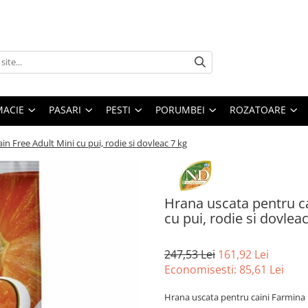
MACIE
PASARI
PESTI
PORUMBEI
ROZATOARE
 Free Adult Mini cu pui, rodie si dovleac 7 kg
Hrana uscata pentru c
cu pui, rodie si dovlea
247,53 Lei
161,92 Lei
Economisesti:
85,61
Lei
Hrana uscata pentru caini Farmina N