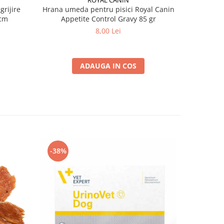
ROYAL CANIN
grijire
Hrana umeda pentru pisici Royal Canin
Hrana ume
 x 13 cm
Appetite Control Gravy 85 gr
Ag
8,00 Lei
ADAUGA IN COS
-38%
-38%