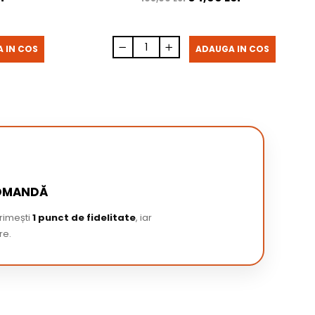
 IN COS
ADAUGA IN COS
COMANDĂ
primești
1 punct de fidelitate
, iar
re.