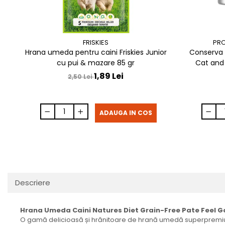
FRISKIES
PRO
Hrana umeda pentru caini Friskies Junior
Conserva d
cu pui & mazare 85 gr
Cat and
1,89 Lei
2,50 Lei
ADAUGA IN COS
Descriere
Hrana Umeda Caini Natures Diet Grain-Free Pate Feel 
O gamă delicioasă și hrănitoare de hrană umedă superpremium pe