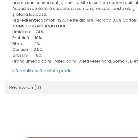
arome sau conservanți, și sunt servite în cutii de carton recicla
Această rețetă fără cereale, cu somon proaspăt, pește alb și l
și blana lucioasă.
Ingrediente:
Somon 42%, Peste alb 18%, Morcovi 3.5%,Cartofi 
CONSTITUENȚI ANALITICI
Umiditate 74%
Proteină 10%
Fibre 2%
Cenușă 2.5%
Grăsimi 8%
Hrana umeda caini , Pateu caini , Dieta veterinara, Somon , Die
Informatii conformitate produs
Review-uri
(0)