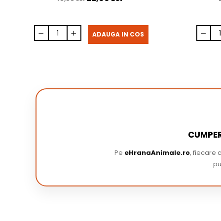
ADAUGA IN COS
CUMPER
Pe
eHranaAnimale.ro
, fiecare
pu