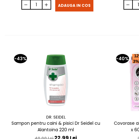
ADAUGA IN COS
-43%
-40%
DR. SEIDEL
Sampon pentru caini & pisici Dr Seidel cu
Covorase a
Alantoina 220 ml
x 6
22,99 Lei
40,00 Lei