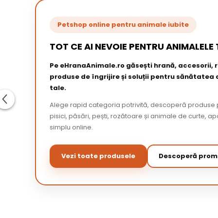
Petshop online pentru animale iubite
TOT CE AI NEVOIE PENTRU ANIMALELE 
Pe eHranaAnimale.ro găsești hrană, accesorii,
produse de îngrijire și soluții pentru sănătatea
tale.
Alege rapid categoria potrivită, descoperă produse p
pisici, păsări, pești, rozătoare și animale de curte,
simplu online.
Vezi toate produsele
Descoperă promo