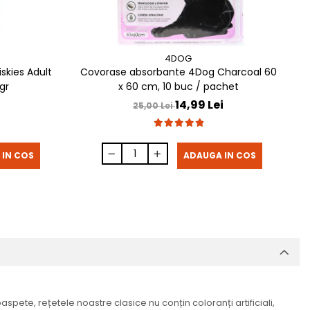
4DOG
skies Adult
Covorase absorbante 4Dog Charcoal 60
S
gr
x 60 cm, 10 buc / pachet
14,99 Lei
25,00 Lei
 IN COS
ADAUGA IN COS
ete, rețetele noastre clasice nu conțin coloranți artificiali,