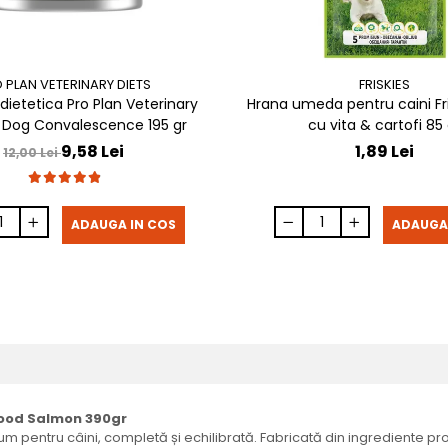
 PLAN VETERINARY DIETS
FRISKIES
ietetica Pro Plan Veterinary
Hrana umeda pentru caini Fri
 Dog Convalescence 195 gr
cu vita & cartofi 85 
9,58 Lei
1,89 Lei
12,00 Lei
ADAUGA IN COS
ADAUGA
Good Salmon 390gr
ntru câini, completă și echilibrată. Fabricată din ingrediente proasp