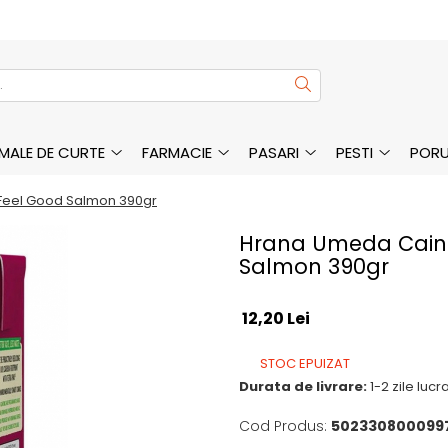
MALE DE CURTE
FARMACIE
PASARI
PESTI
PORU
 Feel Good Salmon 390gr
Hrana Umeda Caini
Salmon 390gr
12,20 Lei
STOC EPUIZAT
Durata de livrare:
1-2 zile luc
Cod Produs:
502330800099