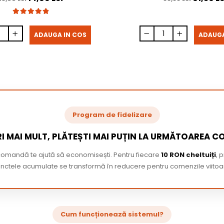
ADAUGA IN COS
ADAUGA
Program de fidelizare
I MAI MULT, PLĂTEȘTI MAI PUȚIN LA URMĂTOAREA 
 comandă te ajută să economisești. Pentru fiecare
10 RON cheltuiți
, 
nctele acumulate se transformă în reducere pentru comenzile viitoa
Cum funcționează sistemul?