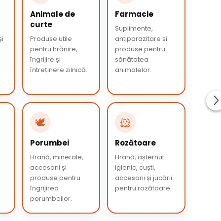
Animale de
Farmacie
curte
Suplimente,
și
Produse utile
antiparazitare și
pentru hrănire,
produse pentru
îngrijire și
sănătatea
întreținere zilnică.
animalelor.
🕊️
🐹
Porumbei
Rozătoare
e
Hrană, minerale,
Hrană, așternut
accesorii și
igienic, cuști,
produse pentru
accesorii și jucării
îngrijirea
pentru rozătoare.
porumbeilor.