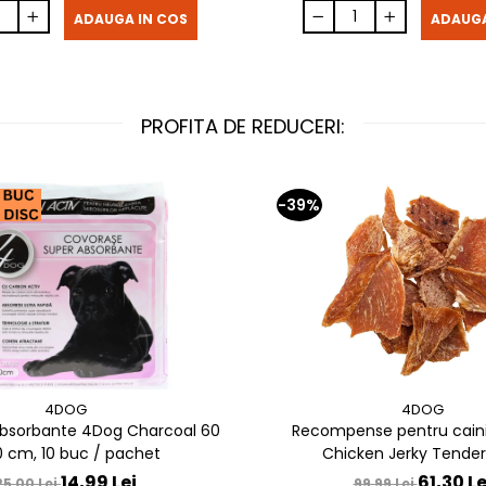
ADAUGA IN COS
ADAUGA
PROFITA DE REDUCERI:
-39%
4DOG
4DOG
bsorbante 4Dog Charcoal 60
Recompense pentru cain
0 cm, 10 buc / pachet
Chicken Jerky Tenders
14,99 Lei
61,30 Le
25,00 Lei
99,99 Lei