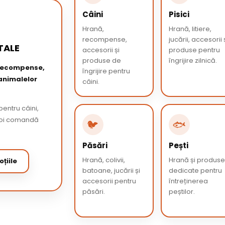
Câini
Pisici
Hrană,
Hrană, litiere,
recompense,
jucării, accesorii 
TALE
accesorii și
produse pentru
produse de
îngrijire zilnică.
 recompense,
îngrijire pentru
 animalelor
câini.
entru câini,
 apoi comandă
🐦
🐟
Păsări
Pești
Hrană, colivii,
Hrană și produs
țiile
batoane, jucării și
dedicate pentru
accesorii pentru
întreținerea
păsări.
peștilor.