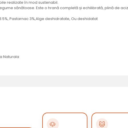
bile realizate în mod sustenabil.
egume sănătoase. Este o hrană completă și echilibrată, plină de aciz
3.5%, Pastarnac 3%,Alge deshidratate, Ou deshidatat
ta Naturala
🐶
🐱