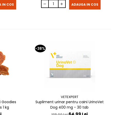
 IN COS
ADAUGA IN COS
-38%
VETEXPERT
i Goodies
Supliment urinar pentru caini UrinoVet
 1 kg
Dog 400 mg - 30 tab
i
64,99 Lei
105,00 Lei