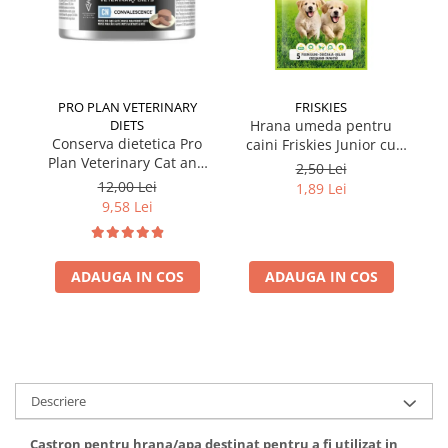
PRO PLAN VETERINARY
FRISKIES
DIETS
Hrana umeda pentru
Conserva dietetica Pro
caini Friskies Junior cu
cai
Plan Veterinary Cat and
pui & mazare 85 gr
2,50 Lei
Dog Convalescence 195
12,00 Lei
1,89 Lei
gr
9,58 Lei
ADAUGA IN COS
ADAUGA IN COS
Descriere
Castron pentru hrana/apa destinat pentru a fi utilizat in