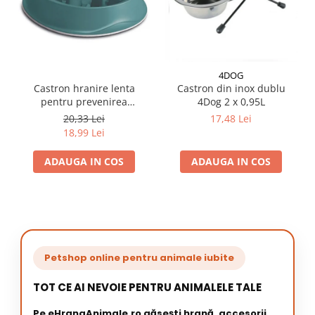
4DOG
Castron hranire lenta
Castron din inox dublu
pentru prevenirea
4Dog 2 x 0,95L
indigestiei la caini verde,
20,33 Lei
17,48 Lei
0,5L
18,99 Lei
ADAUGA IN COS
ADAUGA IN COS
Petshop online pentru animale iubite
TOT CE AI NEVOIE PENTRU ANIMALELE TALE
Pe eHranaAnimale.ro găsești hrană, accesorii,