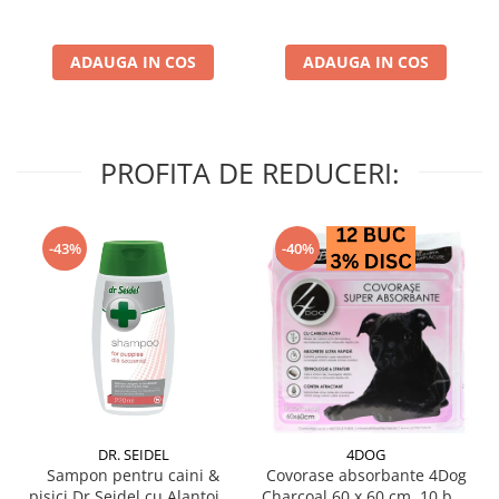
ADAUGA IN COS
ADAUGA IN COS
PROFITA DE REDUCERI:
-43%
-40%
DR. SEIDEL
4DOG
Sampon pentru caini &
Covorase absorbante 4Dog
pisici Dr Seidel cu Alantoina
Charcoal 60 x 60 cm, 10 buc