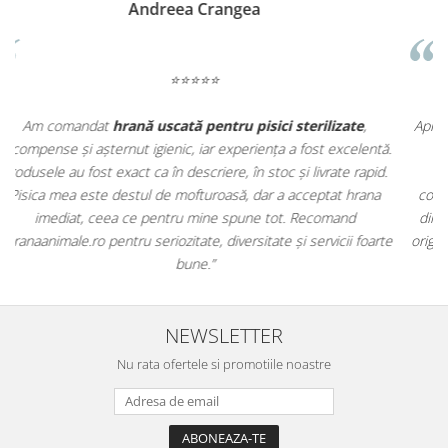
Madalina Stancea
⭐⭐⭐⭐⭐
Apreciez foarte mult faptul că pe
ehranaanimale.ro
găsesc nu
.
doar hrană, ci și produse din
farmacia veterinară
:
.
antiparazitare, suplimente și soluții de îngrijire. Este foarte
comod să pot comanda tot ce am nevoie pentru animalul meu
dintr-un singur loc. Livrarea a fost rapidă, iar produsele au fost
te
originale și în termen. Magazin serios, bine organizat și foarte util
pentru orice stăpân de animale.
NEWSLETTER
Nu rata ofertele si promotiile noastre