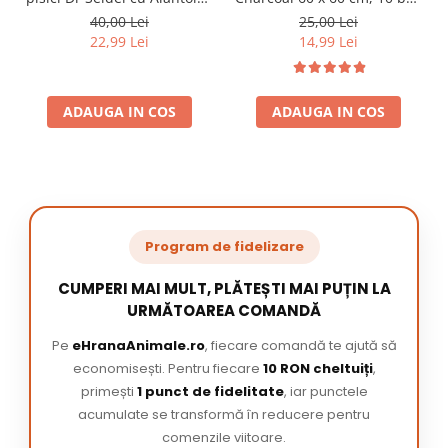
220 ml
/ pachet
40,00 Lei
25,00 Lei
22,99 Lei
14,99 Lei
ADAUGA IN COS
ADAUGA IN COS
Program de fidelizare
CUMPERI MAI MULT, PLĂTEȘTI MAI PUȚIN LA
URMĂTOAREA COMANDĂ
Pe
eHranaAnimale.ro
, fiecare comandă te ajută să
economisești. Pentru fiecare
10 RON cheltuiți
,
primești
1 punct de fidelitate
, iar punctele
acumulate se transformă în reducere pentru
comenzile viitoare.