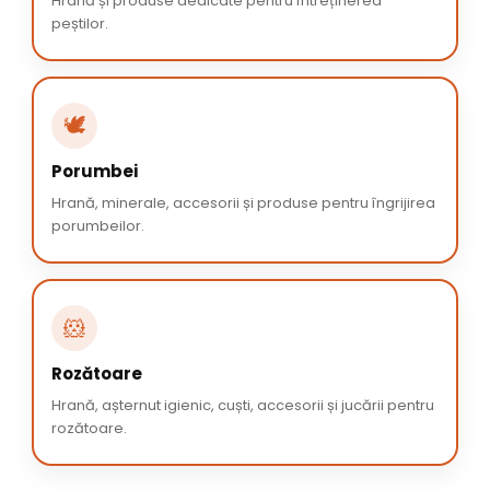
Hrană și produse dedicate pentru întreținerea
peștilor.
🕊️
Porumbei
Hrană, minerale, accesorii și produse pentru îngrijirea
porumbeilor.
🐹
Rozătoare
Hrană, așternut igienic, cuști, accesorii și jucării pentru
rozătoare.