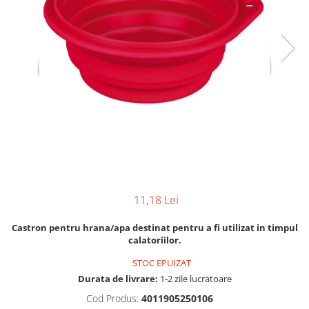
Hrana uscata
Hrana umeda
Hrana uscata caini
Hrana uscata
Hrana umeda pisici
Caine Junior
Caine Adult
Pisica Adult
Caine Senior
Pisica Junior
Oferta 2 saci
Pisica Senior
Igiena caini
Pisica Sterilizata
Ingrijire pisici
Cosmetica & produse de igiena
Covorase & Scutece
Asternut igienic
Solutii auriculare
Igiena pisici
Solutii curatare
Sampoane pisici
11,18 Lei
Solutii dentare
Oferte
Castron pentru hrana/apa destinat pentru a fi utilizat in timpul
Solutii oftalmice
Recompense pisici
calatoriilor.
Oferte
STOC EPUIZAT
Recompense caini
Durata de livrare:
1-2 zile lucratoare
Cod Produs:
4011905250106