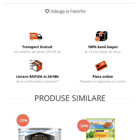
Adauga la Favorite
Transport Gratuit
100% banii inapoi
La comenzi de peste 249.99 lei
Ai 14 zile drept de retur
Livrare RAPIDA in 24/48h
Plata online
de la confirmarea comenzii*
Plateste in siguranta cu cardul
PRODUSE SIMILARE
-20%
-24%