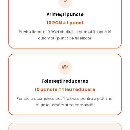
⭐
Primești puncte
10 RON = 1 punct
Pentru fiecare 10 RON cheltuiți, sistemul îți acordă
automat 1 punct de fidelitate.
💸
Folosești reducerea
10 puncte = 1 leu reducere
Punctele acumulate pot fi folosite pentru a plăti mai
puțin la următoarea comandă.