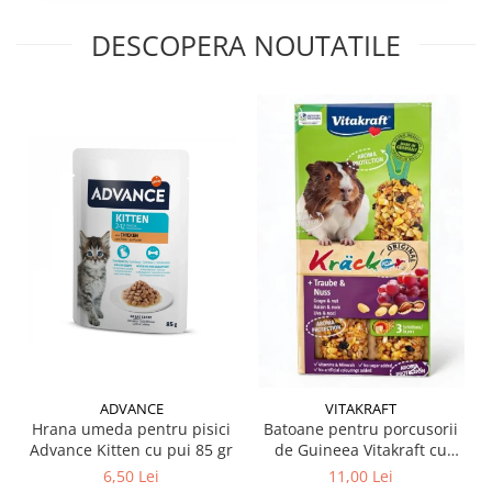
DESCOPERA NOUTATILE
ADVANCE
VITAKRAFT
Hrana umeda pentru pisici
Batoane pentru porcusorii
Advance Kitten cu pui 85 gr
de Guineea Vitakraft cu
struguri & nuci 2 buc
6,50 Lei
11,00 Lei