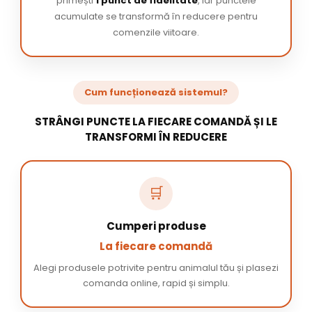
primești
1 punct de fidelitate
, iar punctele
acumulate se transformă în reducere pentru
comenzile viitoare.
Cum funcționează sistemul?
STRÂNGI PUNCTE LA FIECARE COMANDĂ ȘI LE
TRANSFORMI ÎN REDUCERE
🛒
Cumperi produse
La fiecare comandă
Alegi produsele potrivite pentru animalul tău și plasezi
comanda online, rapid și simplu.