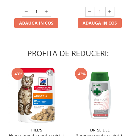
ADAUGA IN COS
ADAUGA IN COS
PROFITA DE REDUCERI:
-43%
-43%
HILL'S
DR. SEIDEL
Hrana umeda pentru pisici
Sampon pentru caini &