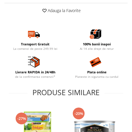
Adauga la Favorite
Transport Gratuit
100% banii inapoi
La comenzi de peste 249.99 lei
Ai 14 zile drept de retur
Livrare RAPIDA in 24/48h
Plata online
de la confirmarea comenzii*
Plateste in siguranta cu cardul
PRODUSE SIMILARE
-20%
-27%