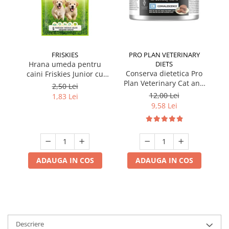
FRISKIES
PRO PLAN VETERINARY
Hrana umeda pentru
DIETS
Conserva dietetica Pro
caini Friskies Junior cu
Plan Veterinary Cat and
pui & mazare 85 gr
2,50 Lei
Dog Convalescence 195
12,00 Lei
1,83 Lei
gr
9,58 Lei
ADAUGA IN COS
ADAUGA IN COS
Descriere