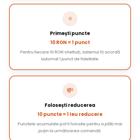
⭐
Primești puncte
10 RON = 1 punct
Pentru fiecare 10 RON cheltuiți, sistemul îți acordă
automat 1 punct de fidelitate.
💸
Folosești reducerea
10 puncte = 1 leu reducere
Punctele acumulate pot fi folosite pentru a plăti mai
puțin la următoarea comandă.