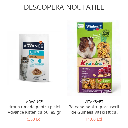
DESCOPERA NOUTATILE
ADVANCE
VITAKRAFT
Hrana umeda pentru pisici
Batoane pentru porcusorii
Advance Kitten cu pui 85 gr
de Guineea Vitakraft cu
struguri & nuci 2 buc
6,50 Lei
11,00 Lei