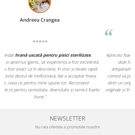
Madalina Stancea
⭐⭐⭐⭐⭐
Apreciez foarte mult faptul că pe
ehranaanimale.ro
găsesc nu
.
doar hrană, ci și produse din
farmacia veterinară
:
antiparazitare, suplimente și soluții de îngrijire. Este foarte
comod să pot comanda tot ce am nevoie pentru animalul meu
m
dintr-un singur loc. Livrarea a fost rapidă, iar produsele au fost
e
originale și în termen. Magazin serios, bine organizat și foarte util
t
pentru orice stăpân de animale.
NEWSLETTER
Nu rata ofertele si promotiile noastre