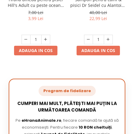
Hill's Adult cu peste oceanic
pisici Dr Seidel cu Alantoina
85 gr
220 ml
7,00 Lei
40,00 Lei
3,99 Lei
22,99 Lei
ADAUGA IN COS
ADAUGA IN COS
Program de fidelizare
CUMPERI MAI MULT, PLĂTEȘTI MAI PUȚIN LA
URMĂTOAREA COMANDĂ
Pe
eHranaAnimale.ro
, fiecare comandă te ajută să
economisești. Pentru fiecare
10 RON cheltuiți
,