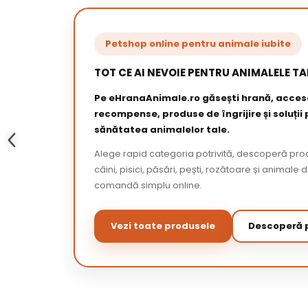
Petshop online pentru animale iubite
TOT CE AI NEVOIE PENTRU ANIMALELE TA
Pe eHranaAnimale.ro găsești hrană, acceso
recompense, produse de îngrijire și soluții
sănătatea animalelor tale.
Alege rapid categoria potrivită, descoperă pr
câini, pisici, păsări, pești, rozătoare și animale 
comandă simplu online.
Vezi toate produsele
Descoperă p