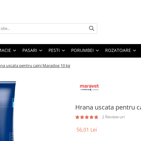
MACIE
PASARI
PESTI
PORUMBEI
ROZATOARE
na uscata pentru caini Maradog 10 kg
Hrana uscata pentru c
2 Review-uri
56,01 Lei