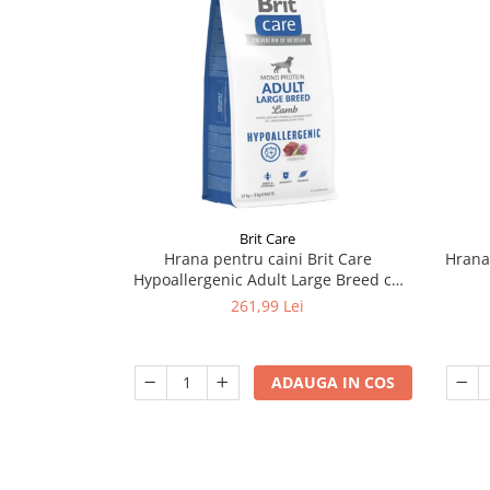
Brit Care
Hrana pentru caini Brit Care
Hrana
Hypoallergenic Adult Large Breed cu
miel 12 kg + 2 kg GRATIS
261,99 Lei
ADAUGA IN COS