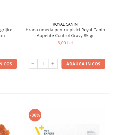
ROYAL CANIN
grijire
Hrana umeda pentru pisici Royal Canin
Hrana ume
 x 13 cm
Appetite Control Gravy 85 gr
Ag
8,00 Lei
N COS
ADAUGA IN COS
-38%