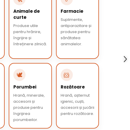
Animale de
Farmacie
curte
Suplimente,
Produse utile
antiparazitare și
pentru hrănire,
produse pentru
îngrijire și
sănătatea
întreținere zilnică.
animalelor.
🕊️
🐹
Porumbei
Rozătoare
Hrană, minerale,
Hrană, așternut
accesorii și
igienic, cuști,
produse pentru
accesorii și jucării
îngrijirea
pentru rozătoare.
porumbeilor.