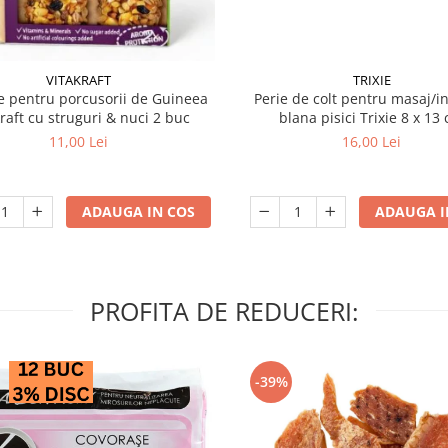
VITAKRAFT
TRIXIE
 pentru porcusorii de Guineea
Perie de colt pentru masaj/in
kraft cu struguri & nuci 2 buc
blana pisici Trixie 8
11,00 Lei
16,00 Lei
ADAUGA IN COS
ADAUGA I
PROFITA DE REDUCERI:
-39%