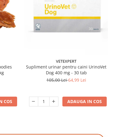
-38%
VETEXPERT
oodies
Supliment urinar pentru caini UrinoVet
Batoane pe
kg
Dog 400 mg - 30 tab
105,00 Lei
64,99 Lei
N COS
ADAUGA IN COS