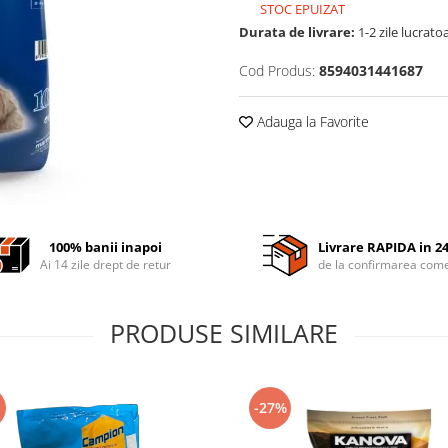
STOC EPUIZAT
Durata de livrare:
1-2 zile lucrato
Cod Produs:
8594031441687
Adauga la Favorite
100% banii inapoi
Livrare RAPIDA in 2
Ai 14 zile drept de retur
de la confirmarea come
PRODUSE SIMILARE
-27%