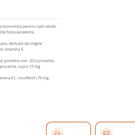
a economica pentru caini adulti.
tie fizica excelenta.
sare, derivate de origine
D3, vitamina E.
e, proteina min. 20,0 procente,
0 procente, cupru 15 mg
amina E ( - tocoferol ) 70 mg.
🐶
🐱