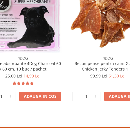
4DOG
4DOG
e absorbante 4Dog Charcoal 60
Recompense pentru caini G
x 60 cm, 10 buc / pachet
Chicken Jerky Tenders 1 
25,00 Lei
14,99 Lei
99,99 Lei
61,30 Lei
ADAUGA IN COS
ADAUGA I