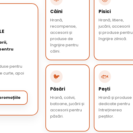
Câini
Pisici
Hrană,
Hrană, litiere,
recompense,
jucării, accesorii
LE
accesorii și
și produse pentru
produse de
îngrijire zilnică.
rii,
îngrijire pentru
 pentru
câini.
oduse pentru
de curte, apoi
🐦
🐟
Păsări
Pești
romoțiile
Hrană, colivii,
Hrană și produse
batoane, jucării și
dedicate pentru
accesorii pentru
întreținerea
păsări.
peștilor.