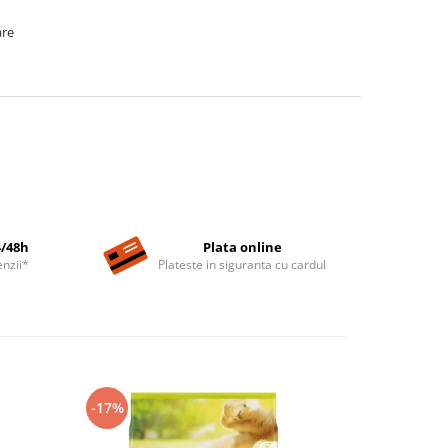
are
4/48h
Plata online
nzii*
Plateste in siguranta cu cardul
-17%