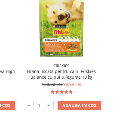
-17%
FRISKIES
ova High
Hrana uscata pentru caini Friskies
Hrana usca
Balance cu pui & legume 10 kg
Act
120,00 Lei
99,99 Lei
120
 COS
ADAUGA IN COS