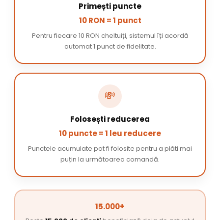
Primești puncte
10 RON = 1 punct
Pentru fiecare 10 RON cheltuiți, sistemul îți acordă
automat 1 punct de fidelitate.
💸
Folosești reducerea
10 puncte = 1 leu reducere
Punctele acumulate pot fi folosite pentru a plăti mai
puțin la următoarea comandă.
15.000+