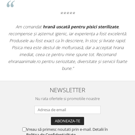
⭐⭐⭐⭐⭐
te
,
Apreciez foarte mult faptul că pe
ehranaanimale.ro
găsesc 
elentă.
doar hrană, ci și produse din
farmacia veterinară
:
 rapid.
antiparazitare, suplimente și soluții de îngrijire. Este foarte
hrana
comod să pot comanda tot ce am nevoie pentru animalul me
d
dintr-un singur loc. Livrarea a fost rapidă, iar produsele au fos
 foarte
originale și în termen. Magazin serios, bine organizat și foarte u
pentru orice stăpân de animale.
NEWSLETTER
Nu rata ofertele si promotiile noastre
Vreau să primesc noutati prin e-mail. Detalii în
Politica de Confidențialitate
.