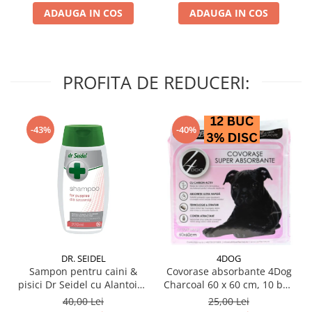
ADAUGA IN COS
ADAUGA IN COS
PROFITA DE REDUCERI:
-43%
-40%
DR. SEIDEL
4DOG
Sampon pentru caini &
Covorase absorbante 4Dog
pisici Dr Seidel cu Alantoina
Charcoal 60 x 60 cm, 10 buc
220 ml
/ pachet
40,00 Lei
25,00 Lei