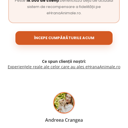
Peste
15.000 de clienți
beneficiază deja de actualul
sistem de recompensare a fidelității pe
eHranaAnimale.ro.
ÎNCEPE CUMPĂRĂTURILE ACUM
Ce spun clienții noștri:
Experiențele reale ale celor care au ales eHranaAnimale.ro
Madalina Stancea