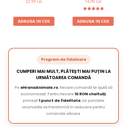
22,99 Lei
14,99 Lei
ADAUGA IN COS
ADAUGA IN COS
Program de fidelizare
CUMPERI MAI MULT, PLĂTEȘTI MAI PUȚIN LA
URMĂTOAREA COMANDĂ
Pe
eHranaAnimale.ro
, fiecare comandă te ajută să
economisești. Pentru fiecare
10 RON cheltuiți
,
primești
1 punct de fidelitate
, iar punctele
acumulate se transformă în reducere pentru
comenzile viitoare.