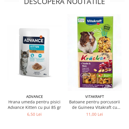
DESCOPERA NOUTATILE
ADVANCE
VITAKRAFT
Hrana umeda pentru pisici
Batoane pentru porcusorii
Advance Kitten cu pui 85 gr
de Guineea Vitakraft cu
struguri & nuci 2 buc
6,50 Lei
11,00 Lei