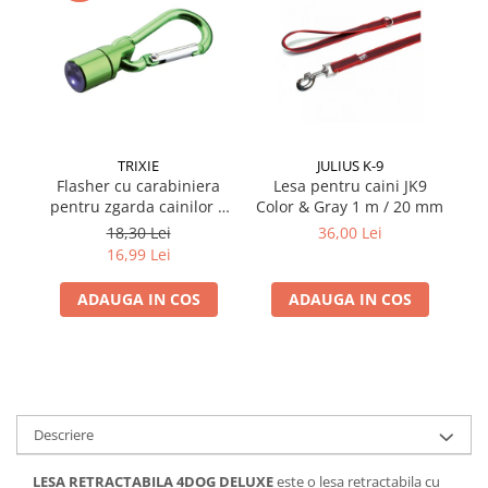
TRIXIE
JULIUS K-9
Flasher cu carabiniera
Lesa pentru caini JK9
Ha
pentru zgarda cainilor 1
Color & Gray 1 m / 20 mm
cm
18,30 Lei
36,00 Lei
16,99 Lei
ADAUGA IN COS
ADAUGA IN COS
Descriere
LESA RETRACTABILA 4DOG DELUXE
este o lesa retractabila cu