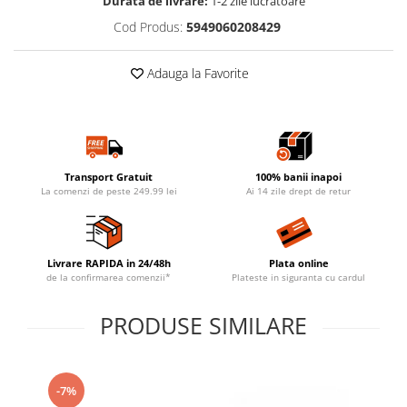
Durata de livrare:
1-2 zile lucratoare
Cod Produs:
5949060208429
Adauga la Favorite
Transport Gratuit
100% banii inapoi
La comenzi de peste 249.99 lei
Ai 14 zile drept de retur
Livrare RAPIDA in 24/48h
Plata online
de la confirmarea comenzii*
Plateste in siguranta cu cardul
PRODUSE SIMILARE
-7%