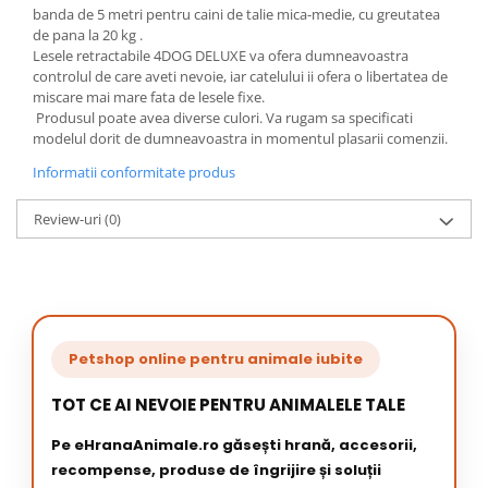
banda de 5 metri pentru caini de talie mica-medie, cu greutatea
de pana la 20 kg .
Lesele retractabile 4DOG DELUXE va ofera dumneavoastra
controlul de care aveti nevoie, iar catelului ii ofera o libertatea de
miscare mai mare fata de lesele fixe.
Produsul poate avea diverse culori. Va rugam sa specificati
modelul dorit de dumneavoastra in momentul plasarii comenzii.
Informatii conformitate produs
Review-uri
(0)
Petshop online pentru animale iubite
TOT CE AI NEVOIE PENTRU ANIMALELE TALE
Pe eHranaAnimale.ro găsești hrană, accesorii,
recompense, produse de îngrijire și soluții