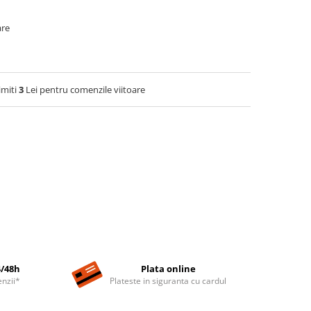
are
imiti
3
Lei pentru comenzile viitoare
4/48h
Plata online
nzii*
Plateste in siguranta cu cardul