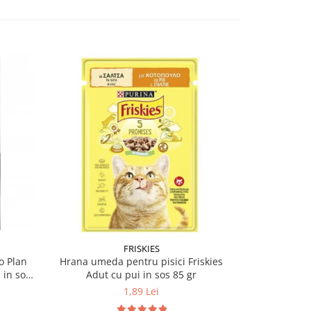
FRISKIES
o Plan
Hrana umeda pentru pisici Friskies
Hrana umeda 
 in sos
Adut cu pui in sos 85 gr
Orig
1,89 Lei