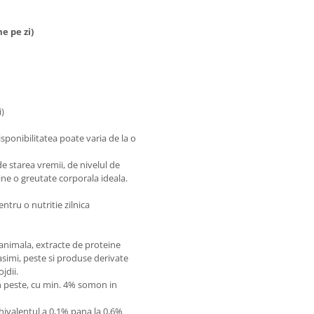
 pe zi)
)
isponibilitatea poate varia de la o
de starea vremii, de nivelul de
ntine o greutate corporala ideala.
tru o nutritie zilnica
animala, extracte de proteine
asimi, peste si produse derivate
jdii.
n peste, cu min. 4% somon in
hivalentul a 0,1% pana la 0,6%