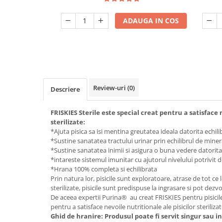
ADAUGA IN COS
Review-uri
(0)
Descriere
FRISKIES Sterile este special creat pentru a satisface n
sterilizate:
*Ajuta pisica sa isi mentina greutatea ideala datorita echilib
*Sustine sanatatea tractului urinar prin echilibrul de miner
*Sustine sanatatea inimii si asigura o buna vedere datorita
*intareste sistemul imunitar cu ajutorul nivelului potrivit 
*Hrana 100% completa si echilibrata
Prin natura lor, pisicile sunt exploratoare, atrase de tot ce
sterilizate, pisicile sunt predispuse la ingrasare si pot dezv
De aceea expertii Purina® au creat FRISKIES pentru pisicile 
pentru a satisface nevoile nutritionale ale pisicilor steriliza
Ghid de hranire: Produsul poate fi servit singur sau i