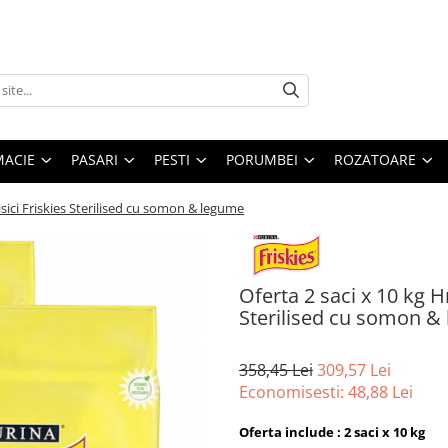
MACIE
PASARI
PESTI
PORUMBEI
ROZATOARE
sici Friskies Sterilised cu somon & legume
Oferta 2 saci x 10 kg H
Sterilised cu somon &
358,45 Lei
309,57 Lei
Economisesti:
48,88
Lei
Oferta include : 2 saci x 10 kg