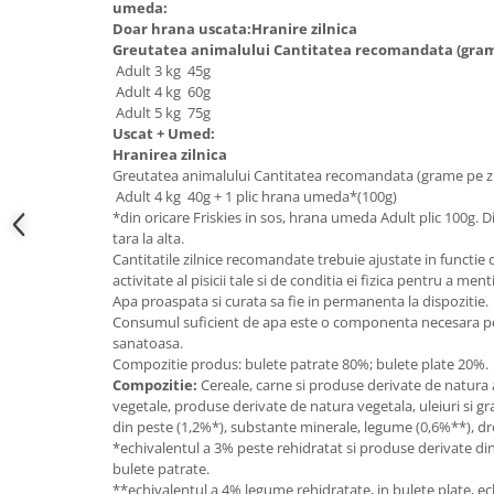
umeda:
Doar hrana uscata:Hranire zilnica
Greutatea animalului Cantitatea recomandata (grame
Adult 3 kg 45g
Adult 4 kg 60g
Adult 5 kg 75g
Uscat + Umed:
Hranirea zilnica
Greutatea animalului Cantitatea recomandata (grame pe zi
Adult 4 kg 40g + 1 plic hrana umeda*(100g)
*din oricare Friskies in sos, hrana umeda Adult plic 100g. D
tara la alta.
Cantitatile zilnice recomandate trebuie ajustate in functie 
activitate al pisicii tale si de conditia ei fizica pentru a me
Apa proaspata si curata sa fie in permanenta la dispozitie.
Consumul suficient de apa este o componenta necesara pen
sanatoasa.
Compozitie produs: bulete patrate 80%; bulete plate 20%.
Compozitie:
Cereale, carne si produse derivate de natura 
vegetale, produse derivate de natura vegetala, uleiuri si gr
din peste (1,2%*), substante minerale, legume (0,6%**), dro
*echivalentul a 3% peste rehidratat si produse derivate di
bulete patrate.
**echivalentul a 4% legume rehidratate, in bulete plate, ec