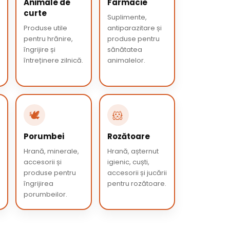
Animale de
Farmacie
curte
Suplimente,
Produse utile
antiparazitare și
pentru hrănire,
produse pentru
îngrijire și
sănătatea
întreținere zilnică.
animalelor.
🕊️
🐹
Porumbei
Rozătoare
Hrană, minerale,
Hrană, așternut
accesorii și
igienic, cuști,
produse pentru
accesorii și jucării
îngrijirea
pentru rozătoare.
porumbeilor.