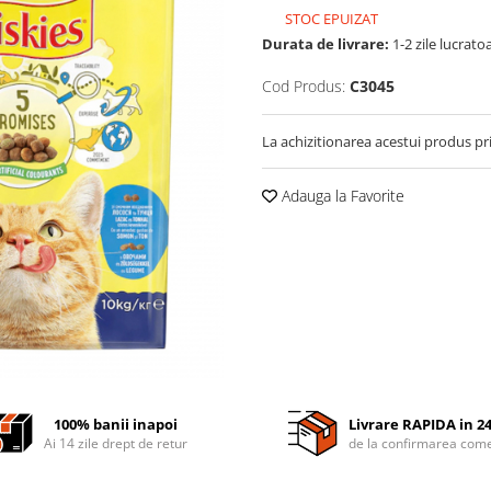
STOC EPUIZAT
Durata de livrare:
1-2 zile lucrato
Cod Produs:
C3045
La achizitionarea acestui produs pr
Adauga la Favorite
100% banii inapoi
Livrare RAPIDA in 2
Ai 14 zile drept de retur
de la confirmarea come