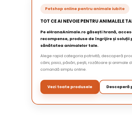
Petshop online pentru animale iubite
TOT CE AI NEVOIE PENTRU ANIMALELE TA
Pe eHranaAnimale.ro găsești hrană, acceso
recompense, produse de îngrijire și soluții
sănătatea animalelor tale.
Alege rapid categoria potrivită, descoperă pr
câini, pisici, păsări, pești, rozătoare și animale 
comandă simplu online.
Vezi toate produsele
Descoperă p