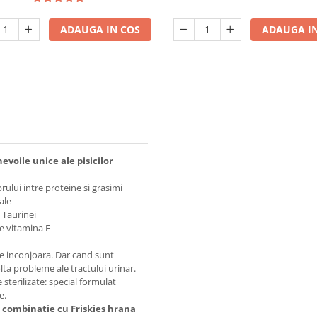
ADAUGA IN COS
ADAUGA IN
evoile unice ale pisicilor
rului intre proteine si grasimi
ale
 Taurinei
de vitamina E
 le inconjoara. Dar cand sunt
olta probleme ale tractului urinar.
sterilizate: special formulat
te.
n combinatie cu Friskies hrana