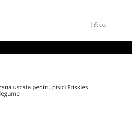
0,00
rana uscata pentru pisici Friskies
 legume