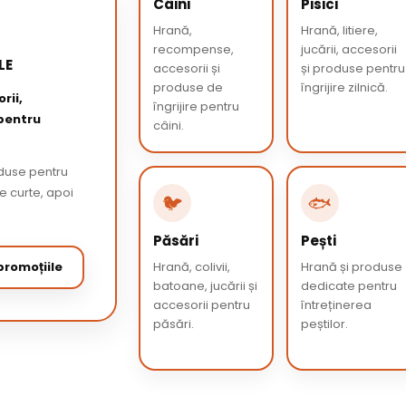
Câini
Pisici
Hrană,
Hrană, litiere,
recompense,
jucării, accesorii
LE
accesorii și
și produse pentru
produse de
îngrijire zilnică.
rii,
îngrijire pentru
 pentru
câini.
oduse pentru
de curte, apoi
🐦
🐟
Păsări
Pești
romoțiile
Hrană, colivii,
Hrană și produse
batoane, jucării și
dedicate pentru
accesorii pentru
întreținerea
păsări.
peștilor.