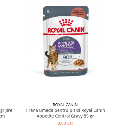
ROYAL CANIN
grijire
Hrana umeda pentru pisici Royal Canin
Hrana ume
 x 13 cm
Appetite Control Gravy 85 gr
Ag
8,00 Lei