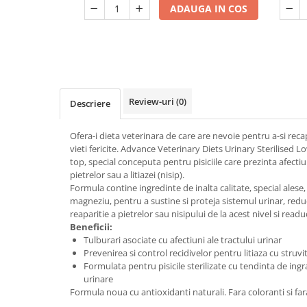
ADAUGA IN COS
Review-uri
(0)
Descriere
Ofera-i dieta veterinara de care are nevoie pentru a-si recap
vieti fericite. Advance Veterinary Diets Urinary Sterilised 
top, special conceputa pentru pisiciile care prezinta afectiu
pietrelor sau a litiazei (nisip).
Formula contine ingredinte de inalta calitate, special ales
magneziu, pentru a sustine si proteja sistemul urinar, redu
reaparitie a pietrelor sau nisipului de la acest nivel si read
Beneficii:
Tulburari asociate cu afectiuni ale tractului urinar
Prevenirea si control recidivelor pentru litiaza cu struvit
Formulata pentru pisicile sterilizate cu tendinta de ing
urinare
Formula noua cu antioxidanti naturali. Fara coloranti si fa