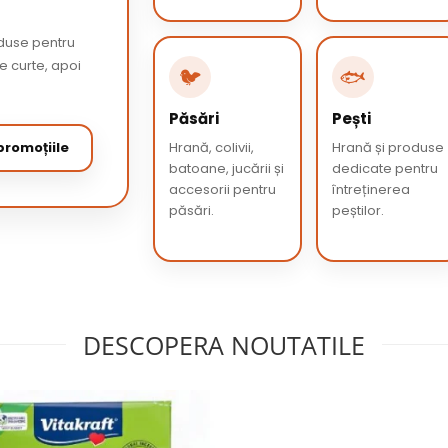
oduse pentru
de curte, apoi
🐦
🐟
Păsări
Pești
romoțiile
Hrană, colivii,
Hrană și produse
batoane, jucării și
dedicate pentru
accesorii pentru
întreținerea
păsări.
peștilor.
DESCOPERA NOUTATILE