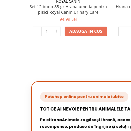
ROYAL CANIN
Set 12 buc x 85 gr Hrana umeda pentru
Hrana u
pisici Royal Canin Urinary Care
94,99 Lei
ADAUGA IN COS
Petshop online pentru animale iubite
TOT CE AI NEVOIE PENTRU ANIMALELE TA
Pe eHranaAnimale.ro găsești hrană, acceso
recompense, produse de îngrijire și soluții