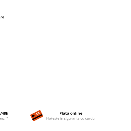
are
4/48h
Plata online
nzii*
Plateste in siguranta cu cardul