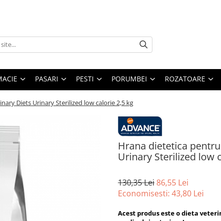
MACIE
PASARI
PESTI
PORUMBEI
ROZATOARE
nary Diets Urinary Sterilized low calorie 2,5 kg
Hrana dietetica pentru
Urinary Sterilized low c
130,35 Lei
86,55 Lei
Economisesti:
43,80
Lei
Acest produs este o dieta veter