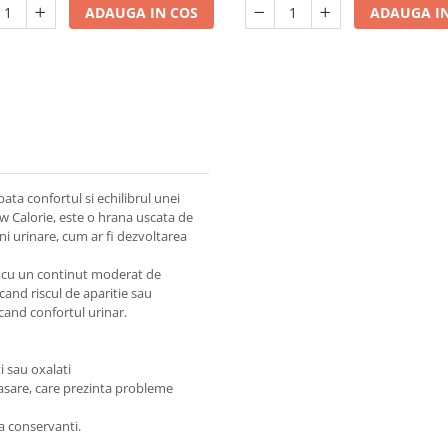
ADAUGA IN COS
ADAUGA IN
ata confortul si echilibrul unei
Low Calorie, este o hrana uscata de
ni urinare, cum ar fi dezvoltarea
e, cu un continut moderat de
cand riscul de aparitie sau
ucand confortul urinar.
i sau oxalati
rasare, care prezinta probleme
ra conservanti.