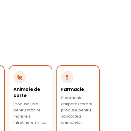
🐔
💊
Animale de
Farmacie
curte
Suplimente,
Produse utile
antiparazitare și
pentru hrănire,
produse pentru
îngrijire și
sănătatea
întreținere zilnică.
animalelor.