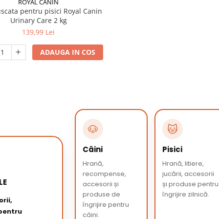
ROYAL CANIN
scata pentru pisici Royal Canin
Urinary Care 2 kg
139,99 Lei
ADAUGA IN COS
🐶
🐱
Câini
Pisici
Hrană,
Hrană, litiere,
recompense,
jucării, accesorii
LE
accesorii și
și produse pentru
produse de
îngrijire zilnică.
rii,
îngrijire pentru
 pentru
câini.