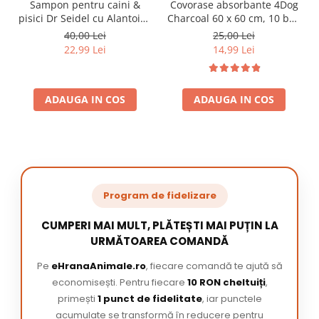
Sampon pentru caini &
Covorase absorbante 4Dog
pisici Dr Seidel cu Alantoina
Charcoal 60 x 60 cm, 10 buc
220 ml
/ pachet
40,00 Lei
25,00 Lei
22,99 Lei
14,99 Lei
ADAUGA IN COS
ADAUGA IN COS
Program de fidelizare
CUMPERI MAI MULT, PLĂTEȘTI MAI PUȚIN LA
URMĂTOAREA COMANDĂ
Pe
eHranaAnimale.ro
, fiecare comandă te ajută să
economisești. Pentru fiecare
10 RON cheltuiți
,
primești
1 punct de fidelitate
, iar punctele
acumulate se transformă în reducere pentru