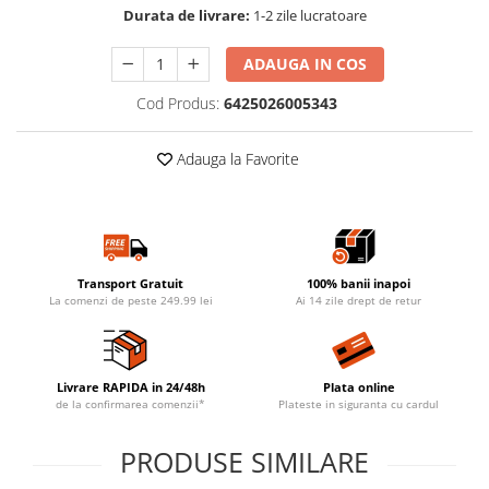
Durata de livrare:
1-2 zile lucratoare
ADAUGA IN COS
Cod Produs:
6425026005343
Adauga la Favorite
Transport Gratuit
100% banii inapoi
La comenzi de peste 249.99 lei
Ai 14 zile drept de retur
Livrare RAPIDA in 24/48h
Plata online
de la confirmarea comenzii*
Plateste in siguranta cu cardul
PRODUSE SIMILARE