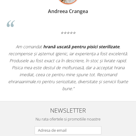
Madalina Stancea
⭐⭐⭐⭐⭐
ate
,
Apreciez foarte mult faptul că pe
ehranaanimale.ro
găsesc
celentă.
doar hrană, ci și produse din
farmacia veterinară
:
 rapid.
antiparazitare, suplimente și soluții de îngrijire. Este foarte
 hrana
comod să pot comanda tot ce am nevoie pentru animalul m
nd
dintr-un singur loc. Livrarea a fost rapidă, iar produsele au fo
i foarte
originale și în termen. Magazin serios, bine organizat și foarte 
pentru orice stăpân de animale.
NEWSLETTER
Nu rata ofertele si promotiile noastre