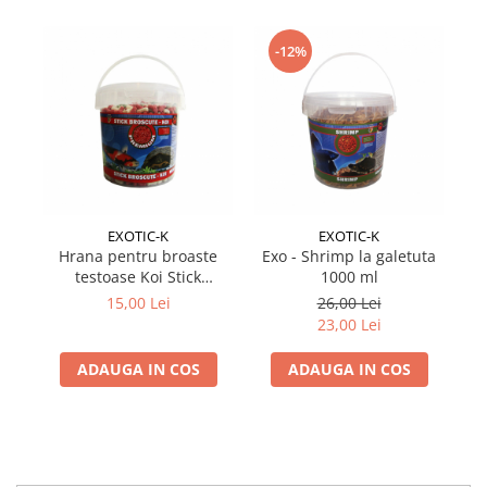
-12%
EXOTIC-K
EXOTIC-K
Hrana pentru broaste
Exo - Shrimp la galetuta
Exo
testoase Koi Stick
1000 ml
Galetusa 1000 ml
15,00 Lei
26,00 Lei
23,00 Lei
ADAUGA IN COS
ADAUGA IN COS