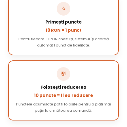
⭐
Primești puncte
10 RON = 1 punct
Pentru fiecare 10 RON cheltuiți, sistemul îți acordă
automat 1 punct de fidelitate.
💸
Folosești reducerea
10 puncte = 1 leu reducere
Punctele acumulate pot fi folosite pentru a plăti mai
puțin la următoarea comandă.