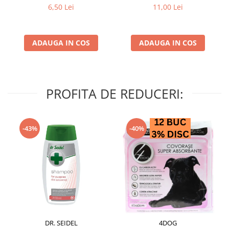
struguri & nuci 2 buc
6,50 Lei
11,00 Lei
ADAUGA IN COS
ADAUGA IN COS
PROFITA DE REDUCERI:
-43%
-40%
DR. SEIDEL
4DOG