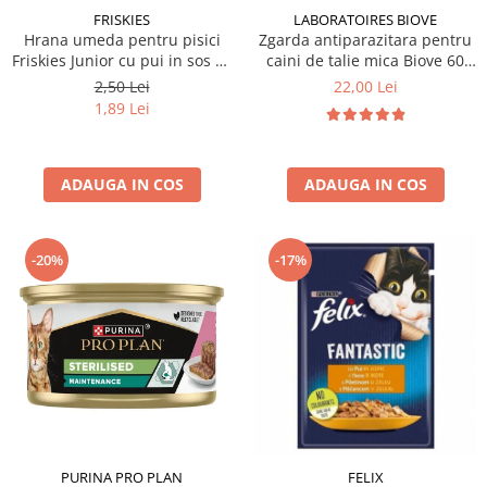
FRISKIES
LABORATOIRES BIOVE
Hrana umeda pentru pisici
Zgarda antiparazitara pentru
Friskies Junior cu pui in sos 85
caini de talie mica Biove 60
gr
cm
2,50 Lei
22,00 Lei
1,89 Lei
ADAUGA IN COS
ADAUGA IN COS
-20%
-17%
PURINA PRO PLAN
FELIX