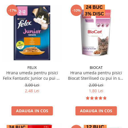
-17%
-10%
FELIX
BIOCAT
Hrana umeda pentru pisici
Hrana umeda pentru pisici
Felix Fantastic Junior cu pui 85
Biocat Sterilised cu pui in sos
gr
85 gr
3,00 Lei
2,00 Lei
2,48 Lei
1,80 Lei
ADAUGA IN COS
ADAUGA IN COS