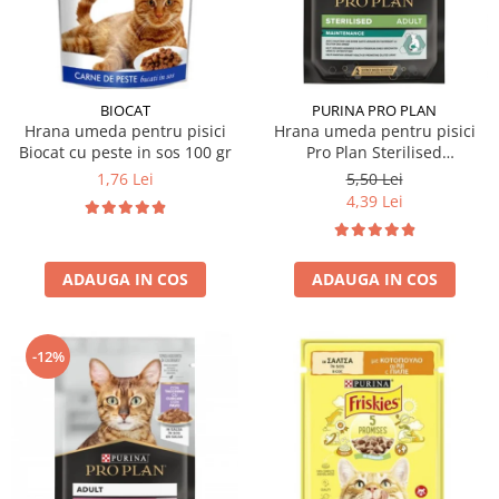
Hrana uscata
Hrana umeda
Hrana uscata caini
Hrana uscata
Hrana umeda pisici
Caine Junior
Caine Adult
Pisica Adult
BIOCAT
PURINA PRO PLAN
Hrana umeda pentru pisici
Hrana umeda pentru pisici
Caine Senior
Pisica Junior
Biocat cu peste in sos 100 gr
Pro Plan Sterilised
Oferta 2 saci
Pisica Senior
Nutrisavour cu pui in sos 85
1,76 Lei
5,50 Lei
Igiena caini
Pisica Sterilizata
gr
4,39 Lei
Ingrijire pisici
Cosmetica & produse de igiena
Covorase & Scutece
Asternut igienic
ADAUGA IN COS
ADAUGA IN COS
Solutii auriculare
Igiena pisici
Solutii curatare
Sampoane pisici
Solutii dentare
Oferte
-12%
Solutii oftalmice
Recompense pisici
Oferte
Recompense caini