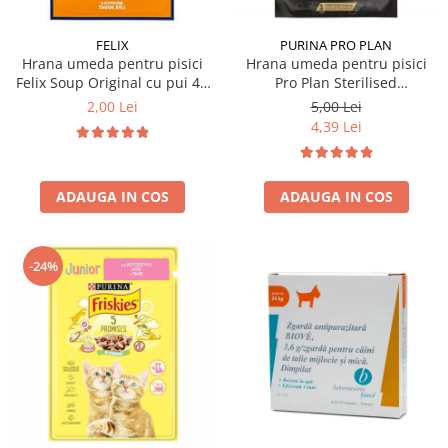
FELIX
PURINA PRO PLAN
Hrana umeda pentru pisici
Hrana umeda pentru pisici
Felix Soup Original cu pui 48
Pro Plan Sterilised
gr
Nutrisavour cu vita 85 gr
2,00 Lei
5,00 Lei
4,39 Lei
ADAUGA IN COS
ADAUGA IN COS
-24%