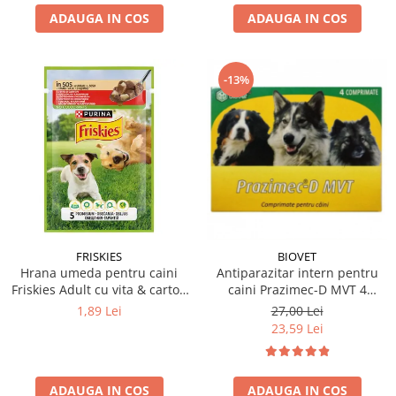
ADAUGA IN COS
ADAUGA IN COS
-13%
FRISKIES
BIOVET
Hrana umeda pentru caini
Antiparazitar intern pentru
Friskies Adult cu vita & cartofi
caini Prazimec-D MVT 4
85 gr
comprimate
1,89 Lei
27,00 Lei
23,59 Lei
ADAUGA IN COS
ADAUGA IN COS