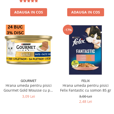
ADAUGA IN COS
ADAUGA IN COS
-17%
GOURMET
FELIX
Hrana umeda pentru pisici
Hrana umeda pentru pisici
Gourmet Gold Mousse cu pui
Felix Fantastic cu somon 85 gr
85 gr
3,09 Lei
3,00 Lei
2,48 Lei