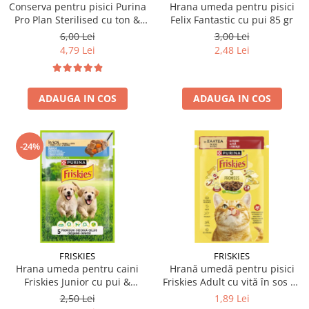
Conserva pentru pisici Purina
Hrana umeda pentru pisici
Pro Plan Sterilised cu ton &
Felix Fantastic cu pui 85 gr
somon 85 gr
6,00 Lei
3,00 Lei
4,79 Lei
2,48 Lei
ADAUGA IN COS
ADAUGA IN COS
-24%
FRISKIES
FRISKIES
Hrana umeda pentru caini
Hrană umedă pentru pisici
Friskies Junior cu pui &
Friskies Adult cu vită în sos 85
mazare 85 gr
gr
2,50 Lei
1,89 Lei