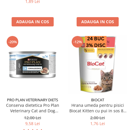
1,89 Lei
ADAUGA IN COS
ADAUGA IN COS
-20%
-12%
PRO PLAN VETERINARY DIETS
BIOCAT
Conserva dietetica Pro Plan
Hrana umeda pentru pisici
Veterinary Cat and Dog
Biocat Kitten cu pui in sos 85
Convalescence 195 gr
gr
12,00 Lei
2,00 Lei
9,58 Lei
1,76 Lei