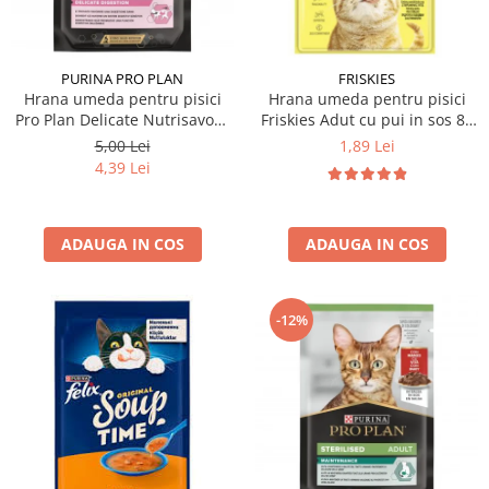
PURINA PRO PLAN
FRISKIES
Hrana umeda pentru pisici
Hrana umeda pentru pisici
Pro Plan Delicate Nutrisavour
Friskies Adut cu pui in sos 85
cu curcan in sos 85 gr
gr
5,00 Lei
1,89 Lei
4,39 Lei
ADAUGA IN COS
ADAUGA IN COS
-12%