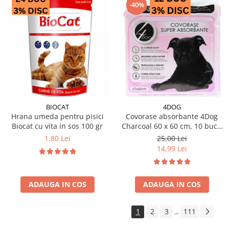
-40%
BIOCAT
4DOG
Hrana umeda pentru pisici
Covorase absorbante 4Dog
Biocat cu vita in sos 100 gr
Charcoal 60 x 60 cm, 10 buc /
pachet
1,80 Lei
25,00 Lei
14,99 Lei
ADAUGA IN COS
ADAUGA IN COS
1
2
3
111
...