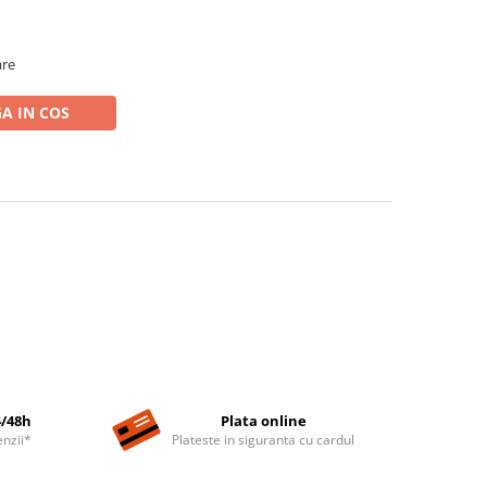
are
A IN COS
4/48h
Plata online
nzii*
Plateste in siguranta cu cardul