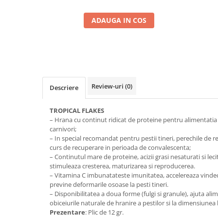
ADAUGA IN COS
Review-uri
(0)
Descriere
TROPICAL FLAKES
– Hrana cu continut ridicat de proteine pentru alimentatia z
carnivori;
– In special recomandat pentru pestii tineri, perechile de r
curs de recuperare in perioada de convalescenta;
– Continutul mare de proteine, acizii grasi nesaturati si lec
stimuleaza cresterea, maturizarea si reproducerea.
– Vitamina C imbunatateste imunitatea, accelereaza vindecar
previne deformarile osoase la pesti tineri.
– Disponibilitatea a doua forme (fulgi si granule), ajuta ali
obiceiurile naturale de hranire a pestilor si la dimensiunea 
Prezentare
: Plic de 12 gr.