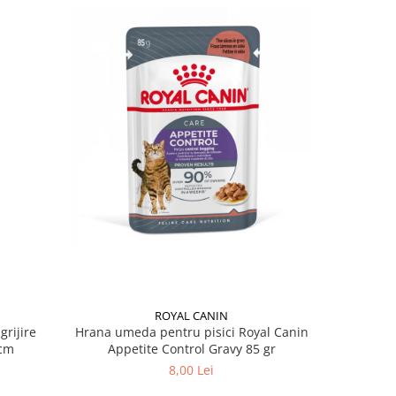
ROYAL CANIN
grijire
Hrana umeda pentru pisici Royal Canin
Hrana ume
 x 13 cm
Appetite Control Gravy 85 gr
Ag
8,00 Lei