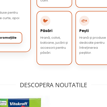
câini.
oduse pentru
de curte, apoi
🐦
🐟
Păsări
Pești
romoțiile
Hrană, colivii,
Hrană și produse
batoane, jucării și
dedicate pentru
accesorii pentru
întreținerea
păsări.
peștilor.
DESCOPERA NOUTATILE