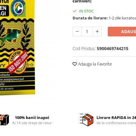
carnivori;
IN STOC
Durata de livrare:
1-2 zile lucrato
ADAUG
Cod Produs:
5900469744215
Adauga la Favorite
100% banii inapoi
Livrare RAPIDA in 2
Ai 14 zile drept de retur
de la confirmarea come