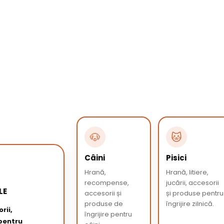
🐶
🐱
Câini
Pisici
Hrană,
Hrană, litiere,
recompense,
jucării, accesorii
LE
accesorii și
și produse pentru
produse de
îngrijire zilnică.
rii,
îngrijire pentru
 pentru