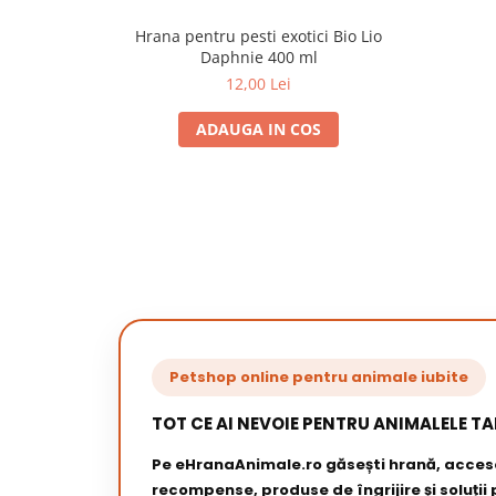
Hrana pentru pesti exotici Bio Lio
Daphnie 400 ml
12,00 Lei
ADAUGA IN COS
Petshop online pentru animale iubite
TOT CE AI NEVOIE PENTRU ANIMALELE TA
Pe eHranaAnimale.ro găsești hrană, acceso
recompense, produse de îngrijire și soluții