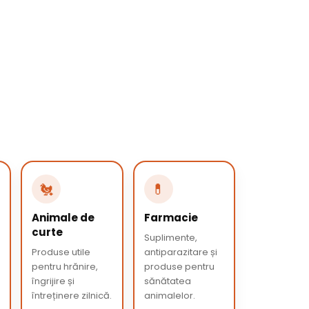
🐔
💊
Animale de
Farmacie
curte
Suplimente,
Produse utile
antiparazitare și
pentru hrănire,
produse pentru
îngrijire și
sănătatea
întreținere zilnică.
animalelor.