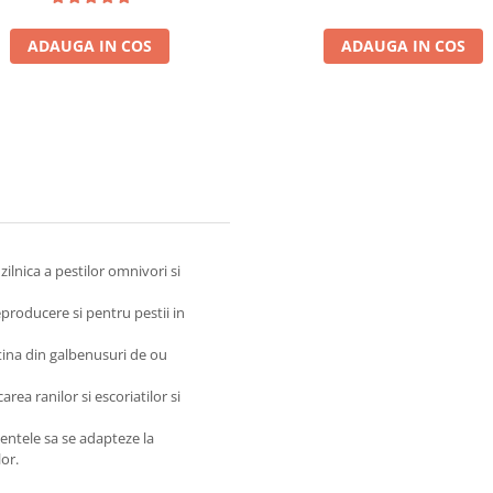
ADAUGA IN COS
ADAUGA IN COS
ilnica a pestilor omnivori si
eproducere si pentru pestii in
itina din galbenusuri de ou
ea ranilor si escoriatilor si
mentele sa se adapteze la
lor.