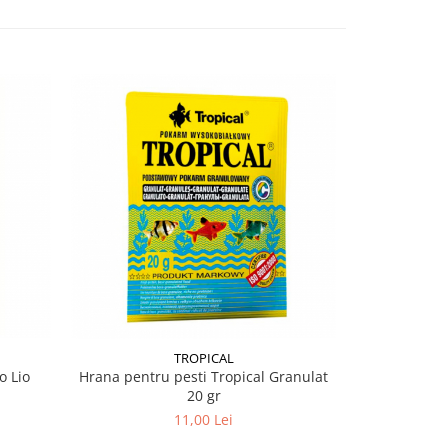
TROPICAL
o Lio
Hrana pentru pesti Tropical Granulat
Hrana pen
20 gr
Da
11,00 Lei