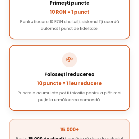
Primești puncte
10 RON = 1 punct
Pentru fiecare 10 RON cheltuiți, sistemul îți acordă
automat 1 punct de fidelitate.
💸
Folosești reducerea
10 puncte = 1 leu reducere
Punctele acumulate pot fi folosite pentru a plăti mai
puțin la următoarea comandă.
15.000+
Peste
15.000 de clienți
beneficiază deja de actualul