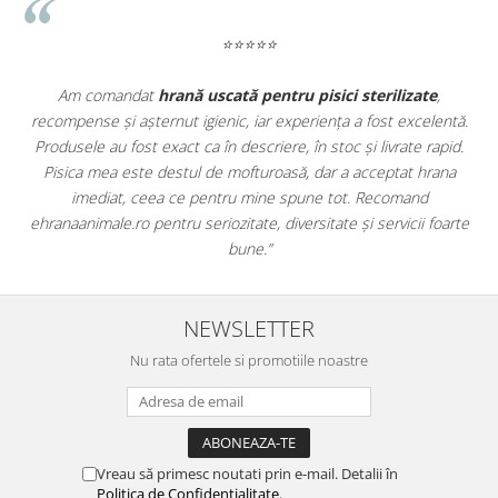
⭐⭐⭐⭐⭐
te
,
Apreciez foarte mult faptul că pe
ehranaanimale.ro
găsesc 
elentă.
doar hrană, ci și produse din
farmacia veterinară
:
 rapid.
antiparazitare, suplimente și soluții de îngrijire. Este foarte
hrana
comod să pot comanda tot ce am nevoie pentru animalul me
d
dintr-un singur loc. Livrarea a fost rapidă, iar produsele au fos
 foarte
originale și în termen. Magazin serios, bine organizat și foarte u
pentru orice stăpân de animale.
NEWSLETTER
Nu rata ofertele si promotiile noastre
Vreau să primesc noutati prin e-mail. Detalii în
Politica de Confidențialitate
.