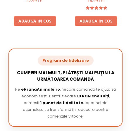
22,99 Lei
14,99 Lei
ADAUGA IN COS
ADAUGA IN COS
Program de fidelizare
CUMPERI MAI MULT, PLĂTEȘTI MAI PUȚIN LA
URMĂTOAREA COMANDĂ
Pe
eHranaAnimale.ro
, fiecare comandă te ajută să
economisești. Pentru fiecare
10 RON cheltuiți
,
primești
1 punct de fidelitate
, iar punctele
acumulate se transformă în reducere pentru
comenzile viitoare.