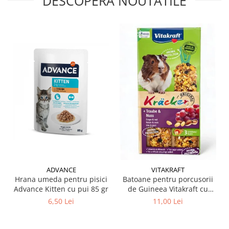
DESCOPERA NOUTATILE
ADVANCE
VITAKRAFT
Hrana umeda pentru pisici
Batoane pentru porcusorii
Advance Kitten cu pui 85 gr
de Guineea Vitakraft cu
struguri & nuci 2 buc
6,50 Lei
11,00 Lei