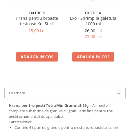
EXOTIC-K
EXOTIC-K
Hrana pentru broaste
Exo - Shrimp la galetuta
Exo
testoase Koi Stick
1000 ml
Galetusa 1000 ml
15,00 Lei
26,00 Lei
23,00 Lei
ADAUGA IN COS
ADAUGA IN COS
Descriere
Hrana pentru pesti TetraMin Granulat 15g
- Alimente
complete sub forma de granule cu granulatie fina pentru toti
pestii ornamentali de apa dulce.
Caracteristici:
Contine 4 tipuri de granule pentru crestere, robustete, culori