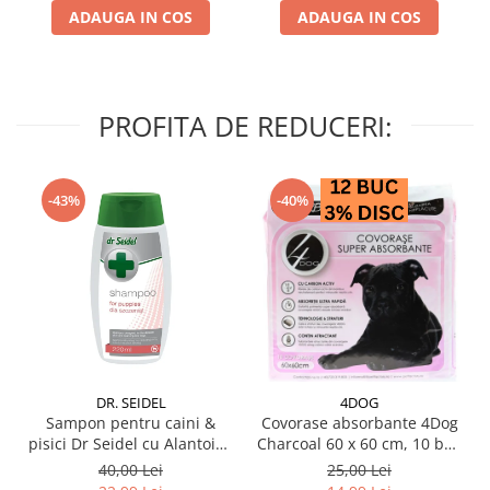
ADAUGA IN COS
ADAUGA IN COS
PROFITA DE REDUCERI:
-43%
-40%
DR. SEIDEL
4DOG
Sampon pentru caini &
Covorase absorbante 4Dog
pisici Dr Seidel cu Alantoina
Charcoal 60 x 60 cm, 10 buc
220 ml
/ pachet
40,00 Lei
25,00 Lei