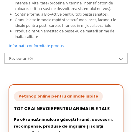
intense si vitalitate (proteine, vitamine, intensificatori de
culoare, lecitina-sustine dezvoltarea sistemului nervos).
Contine formula Bio-Active pentru toti pestii sanatosi.
Granulele se inmoaie rapid si se scufunda incet, facandu-le
ideale pentru pestii care se hranesc in mijlocul acvariului
Produs dintr-un amestec de peste 40 de materii prime de
inalta calitate
Informatii conformitate produs
Review-uri
(0)
Petshop online pentru animale iubite
TOT CE AI NEVOIE PENTRU ANIMALELE TALE
Pe eHranaAnimale.ro găsești hrană, accesorii,
recompense, produse de îngrijire și soluții