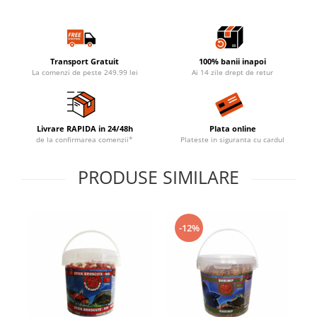
Transport Gratuit
100% banii inapoi
La comenzi de peste 249.99 lei
Ai 14 zile drept de retur
Livrare RAPIDA in 24/48h
Plata online
de la confirmarea comenzii*
Plateste in siguranta cu cardul
PRODUSE SIMILARE
-12%