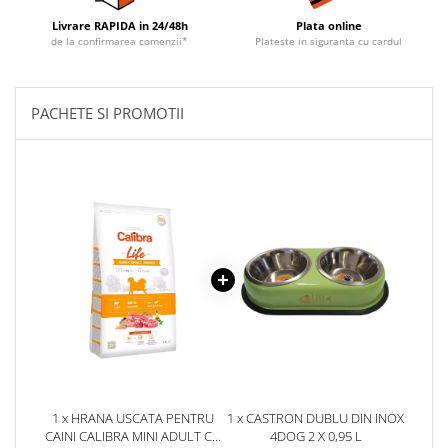
Livrare RAPIDA in 24/48h
Plata online
de la confirmarea comenzii*
Plateste in siguranta cu cardul
PACHETE SI PROMOTII
1 x HRANA USCATA PENTRU
1 x CASTRON DUBLU DIN INOX
CAINI CALIBRA MINI ADULT CU
4DOG 2 X 0,95 L