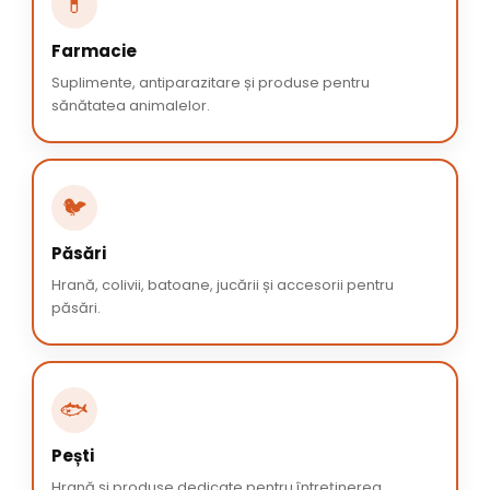
💊
Farmacie
Suplimente, antiparazitare și produse pentru
sănătatea animalelor.
🐦
Păsări
Hrană, colivii, batoane, jucării și accesorii pentru
păsări.
🐟
Pești
Hrană și produse dedicate pentru întreținerea