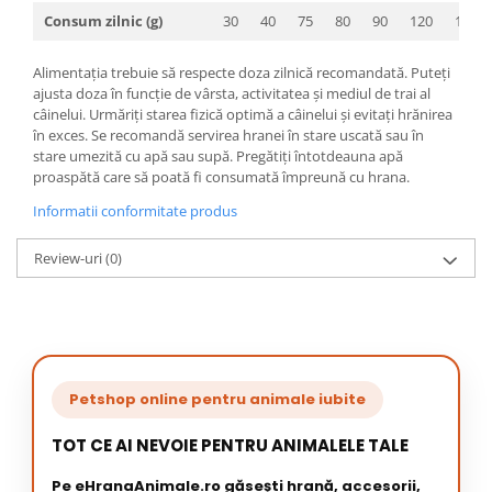
Consum zilnic (g)
30
40
75
80
90
120
130
Alimentaţia trebuie să respecte doza zilnică recomandată. Puteţi
ajusta doza în funcţie de vârsta, activitatea şi mediul de trai al
câinelui. Urmăriţi starea fizică optimă a câinelui şi evitaţi hrănirea
în exces. Se recomandă servirea hranei în stare uscată sau în
stare umezită cu apă sau supă. Pregătiţi întotdeauna apă
proaspătă care să poată fi consumată împreună cu hrana.
Informatii conformitate produs
Review-uri
(0)
Petshop online pentru animale iubite
TOT CE AI NEVOIE PENTRU ANIMALELE TALE
Pe eHranaAnimale.ro găsești hrană, accesorii,