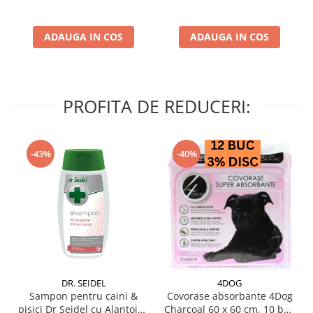
ADAUGA IN COS
ADAUGA IN COS
PROFITA DE REDUCERI:
-43%
-40%
DR. SEIDEL
4DOG
Sampon pentru caini &
Covorase absorbante 4Dog
pisici Dr Seidel cu Alantoina
Charcoal 60 x 60 cm, 10 buc