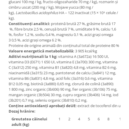
glucani 100 mg / kg, fructo-oligozaharide 70 mg / kg), rozmarin și
cimbru uscat (200 mg / kg), Mojave yucca (80 mg /
kg),
Lactobacillus acidophilus
HA – 122 inactivat (15 × 10⁹ celule /
kg).
Constituenți analitici:
proteină brută 27 %, grăsime brută 17
%, fibre brute 2,5 %, cenușă brută 7 %, umiditate 9 %, calciu 1,6
%, fosfor 1,2 %, sodiu 0,4 %, magneziu 0,1 %, acizi graşi omega
3 0,5 %, acizi graşi omega 6 2 %.
Proteine de origine animală din conținutul total de proteine 80 %
Valoare energetică metabolizabilă:
3 905 kcal/kg
Aditivi nutriţionali la 1 kg:
vitamina A (3a672a) 16 500 UI,
vitamina D3 (E671) 1 650 UI, vitamina E (3a700) 300 mg, vitamina
C (3a312) 250 mg, vitamina B1 (3a820) 4,8 mg, vitamina B2 6 mg,
niacinamidă (3a315) 23 mg, pantotenat de calciu (3a841) 12 mg,
vitamina B6 (3a831) 4,8 mg, acid folic (3a316) 0,6 mg, vitamina
B12 0,05 mg, biotină (3a880) 0,65 mg, clorură de colină (3a890)
1 800 mg, zinc organic (3b606) 90 mg, fier organic (3b106) 75 mg,
mangan organic (3b504) 30 mg, cupru organic (3b406) 14 mg, iod
(3b201) 0,7 mg, seleniu organic (3b810) 0,2 mg.
Conţine antioxidanţi aprobaţi deUE:
extract de tocoferol din uleiur
Dozaj hrănire:
Greutatea câinelui
1
2
4
5
6
8
10
adult (kg)