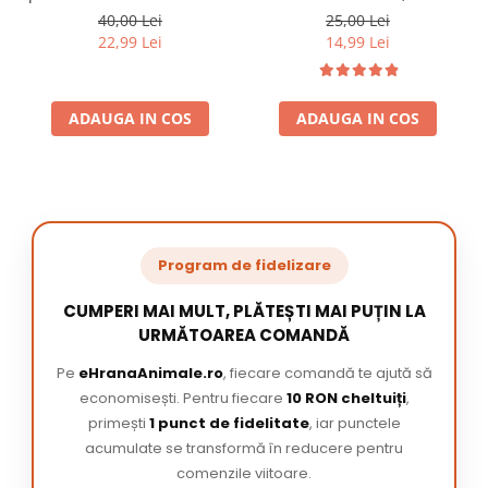
220 ml
/ pachet
40,00 Lei
25,00 Lei
22,99 Lei
14,99 Lei
ADAUGA IN COS
ADAUGA IN COS
Program de fidelizare
CUMPERI MAI MULT, PLĂTEȘTI MAI PUȚIN LA
URMĂTOAREA COMANDĂ
Pe
eHranaAnimale.ro
, fiecare comandă te ajută să
economisești. Pentru fiecare
10 RON cheltuiți
,
primești
1 punct de fidelitate
, iar punctele
acumulate se transformă în reducere pentru
comenzile viitoare.