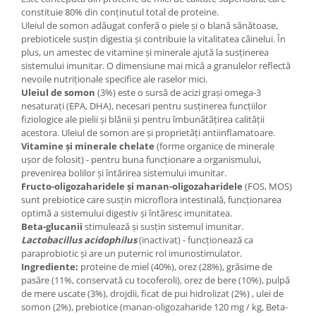
constituie 80% din conținutul total de proteine.
Uleiul de somon adăugat conferă o piele și o blană sănătoase,
prebioticele susțin digestia și contribuie la vitalitatea câinelui. În
plus, un amestec de vitamine și minerale ajută la susținerea
sistemului imunitar. O dimensiune mai mică a granulelor reflectă
nevoile nutriționale specifice ale raselor mici.
Uleiul de somon
(3%) este o sursă de acizi grași omega-3
nesaturați (EPA, DHA), necesari pentru susținerea funcțiilor
fiziologice ale pielii și blănii și pentru îmbunătățirea calității
acestora. Uleiul de somon are și proprietăți antiinflamatoare.
Vitamine și minerale chelate
(forme organice de minerale
ușor de folosit) - pentru buna funcționare a organismului,
prevenirea bolilor și întărirea sistemului imunitar.
Fructo-oligozaharidele și manan-oligozaharidele
(FOS, MOS)
sunt prebiotice care susțin microflora intestinală, funcționarea
optimă a sistemului digestiv și întăresc imunitatea.
Beta-glucanii
stimulează și susțin sistemul imunitar.
Lactobacillus acidophilus
(inactivat) - funcționează ca
paraprobiotic și are un puternic rol imunostimulator.
Ingrediente:
proteine de miel (40%), orez (28%), grăsime de
pasăre (11%, conservată cu tocoferoli), orez de bere (10%), pulpă
de mere uscate (3%), drojdii, ficat de pui hidrolizat (2%) , ulei de
somon (2%), prebiotice (manan-oligozaharide 120 mg / kg, Beta-