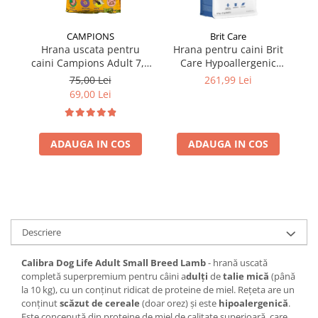
CAMPIONS
Brit Care
Hrana uscata pentru
Hrana pentru caini Brit
caini Campions Adult 7,5
Care Hypoallergenic
ca
kg
Adult Large Breed cu miel
75,00 Lei
261,99 Lei
12 kg + 2 kg GRATIS
69,00 Lei
ADAUGA IN COS
ADAUGA IN COS
Descriere
Calibra Dog Life Adult Small Breed Lamb
- hrană uscată
completă superpremium pentru câini a
dulți
de
talie mică
(până
la 10 kg), cu un conținut ridicat de proteine de miel. Rețeta are un
conținut
scăzut de cereale
(doar orez) și este
hipoalergenică
.
Este concepută din proteine de miel de calitate superioară, care