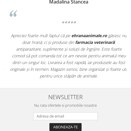
Madalina Stancea
⭐⭐⭐⭐⭐
Apreciez foarte mult faptul că pe
ehranaanimale.ro
găsesc nu
.
doar hrană, ci și produse din
farmacia veterinară
:
antiparazitare, suplimente și soluții de îngrijire. Este foarte
comod să pot comanda tot ce am nevoie pentru animalul meu
m
dintr-un singur loc. Livrarea a fost rapidă, iar produsele au fost
e
originale și în termen. Magazin serios, bine organizat și foarte util
t
pentru orice stăpân de animale.
NEWSLETTER
Nu rata ofertele si promotiile noastre