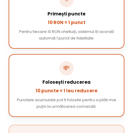
Primești puncte
10 RON = 1 punct
Pentru fiecare 10 RON cheltuiți, sistemul îți acordă
automat 1 punct de fidelitate.
💸
Folosești reducerea
10 puncte = 1 leu reducere
Punctele acumulate pot fi folosite pentru a plăti mai
puțin la următoarea comandă.