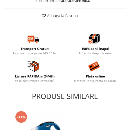
Cod Produs:
6425026010804
Adauga la Favorite
Transport Gratuit
100% banii inapoi
La comenzi de peste 249.99 lei
Ai 14 zile drept de retur
Livrare RAPIDA in 24/48h
Plata online
de la confirmarea comenzii*
Plateste in siguranta cu cardul
PRODUSE SIMILARE
-11%