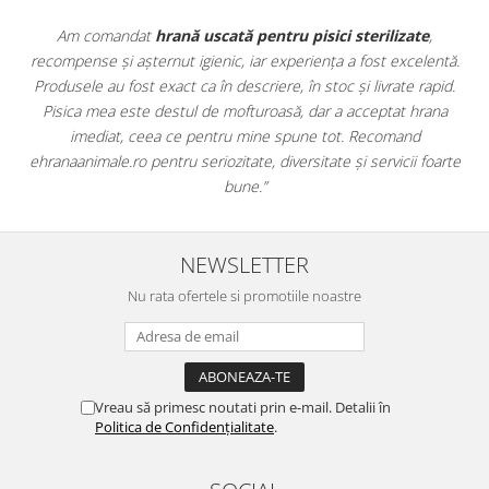
Apreciez foarte mult faptul că pe
ehranaanimale.ro
găsesc nu
ă.
doar hrană, ci și produse din
farmacia veterinară
:
d.
antiparazitare, suplimente și soluții de îngrijire. Este foarte
comod să pot comanda tot ce am nevoie pentru animalul meu
dintr-un singur loc. Livrarea a fost rapidă, iar produsele au fost
te
originale și în termen. Magazin serios, bine organizat și foarte util
pentru orice stăpân de animale.
NEWSLETTER
Nu rata ofertele si promotiile noastre
Vreau să primesc noutati prin e-mail. Detalii în
Politica de Confidențialitate
.