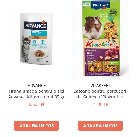
ADVANCE
VITAKRAFT
Hrana umeda pentru pisici
Batoane pentru porcusorii
Advance Kitten cu pui 85 gr
de Guineea Vitakraft cu
struguri & nuci 2 buc
6,50 Lei
11,00 Lei
ADAUGA IN COS
ADAUGA IN COS