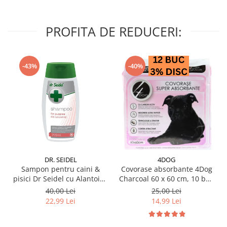
PROFITA DE REDUCERI:
-43%
-40%
DR. SEIDEL
4DOG
Sampon pentru caini &
Covorase absorbante 4Dog
pisici Dr Seidel cu Alantoina
Charcoal 60 x 60 cm, 10 buc
220 ml
/ pachet
40,00 Lei
25,00 Lei
22,99 Lei
14,99 Lei