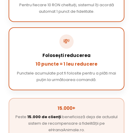
Pentru fiecare 10 RON cheltuiți, sistemul îți acordă
automat 1 punct de fidelitate.
💸
Folosești reducerea
10 puncte = 1 leu reducere
Punctele acumulate pot fi folosite pentru a plăti mai
puțin la următoarea comandă.
15.000+
Peste
15.000 de clienți
beneficiază deja de actualul
sistem de recompensare a fidelității pe
eHranaAnimale.ro.