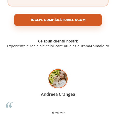
ÎNCEPE CUMPĂRĂTURILE ACUM
Ce spun clienții noștri:
Experiențele reale ale celor care au ales eHranaAnimale.ro
Madalina Stancea
⭐⭐⭐⭐⭐