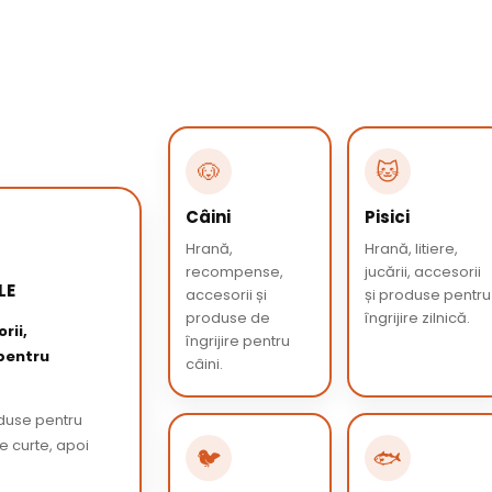
🐶
🐱
Câini
Pisici
Hrană,
Hrană, litiere,
recompense,
jucării, accesorii
LE
accesorii și
și produse pentru
produse de
îngrijire zilnică.
rii,
îngrijire pentru
 pentru
câini.
oduse pentru
de curte, apoi
🐦
🐟