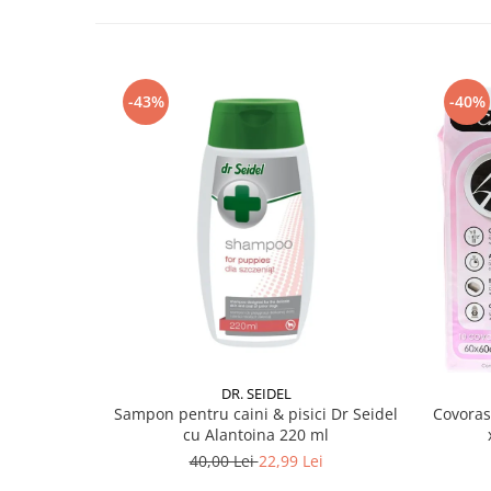
-43%
-40%
DR. SEIDEL
Sampon pentru caini & pisici Dr Seidel
Covoras
cu Alantoina 220 ml
40,00 Lei
22,99 Lei