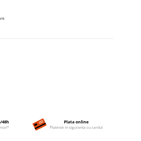
are
4/48h
Plata online
nzii*
Plateste in siguranta cu cardul