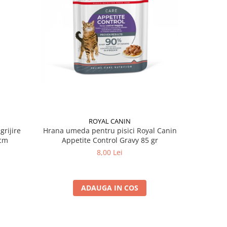
ROYAL CANIN
grijire
Hrana umeda pentru pisici Royal Canin
Hrana ume
 x 13 cm
Appetite Control Gravy 85 gr
Ag
8,00 Lei
ADAUGA IN COS