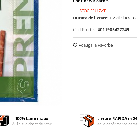
Contin 95% carne.
STOC EPUIZAT
Durata de livrare:
1-2 zile lucrato
Cod Produs:
4011905427249
Adauga la Favorite
100% banii inapoi
Livrare RAPIDA in 2
Ai 14 zile drept de retur
de la confirmarea come