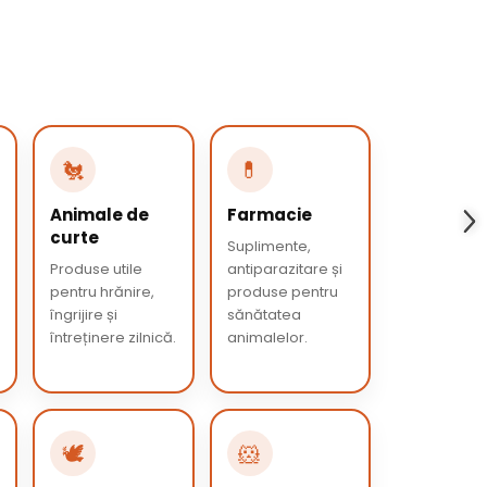
🐔
💊
Animale de
Farmacie
curte
Suplimente,
Produse utile
antiparazitare și
pentru hrănire,
produse pentru
îngrijire și
sănătatea
întreținere zilnică.
animalelor.
🕊️
🐹