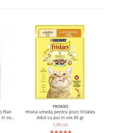
-12%
FRISKIES
PU
o Plan
Hrana umeda pentru pisici Friskies
Hrana umeda
 in sos
Adut cu pui in sos 85 gr
Sterilised 
1,89 Lei
5