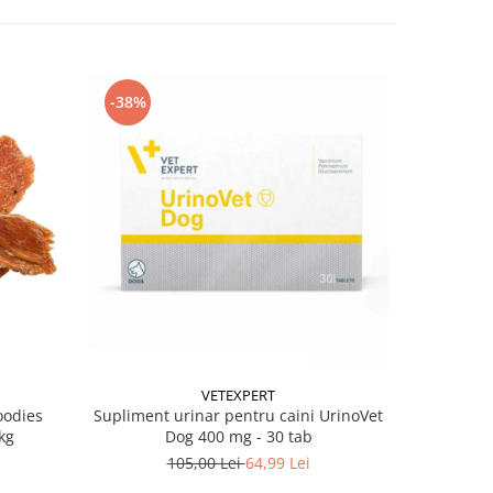
-38%
-38%
VETEXPERT
oodies
Supliment urinar pentru caini UrinoVet
Batoane pe
kg
Dog 400 mg - 30 tab
105,00 Lei
64,99 Lei