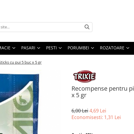
MACIE
PASARI
PESTI
PORUMBEI
ROZATOARE
cks cu pui 5 buc x 5 gr
Recompense pentru pis
x 5 gr
6,00 Lei
4,69 Lei
Economisesti:
1,31
Lei