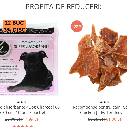
PROFITA DE REDUCERI:
-39%
4DOG
4DOG
e absorbante 4Dog Charcoal 60
Recompense pentru caini G
x 60 cm, 10 buc / pachet
Chicken Jerky Tenders 1 
25,00 Lei
14,99 Lei
99,99 Lei
61,30 Lei