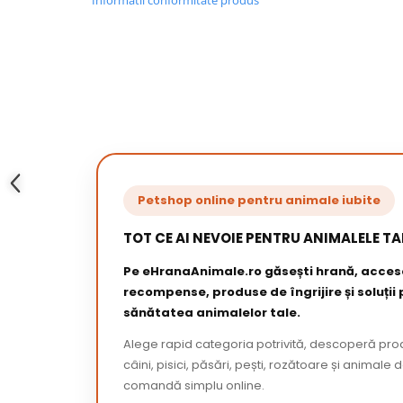
Informatii conformitate produs
Petshop online pentru animale iubite
TOT CE AI NEVOIE PENTRU ANIMALELE TA
Pe eHranaAnimale.ro găsești hrană, acceso
recompense, produse de îngrijire și soluții
sănătatea animalelor tale.
Alege rapid categoria potrivită, descoperă pr
câini, pisici, păsări, pești, rozătoare și animale 
comandă simplu online.