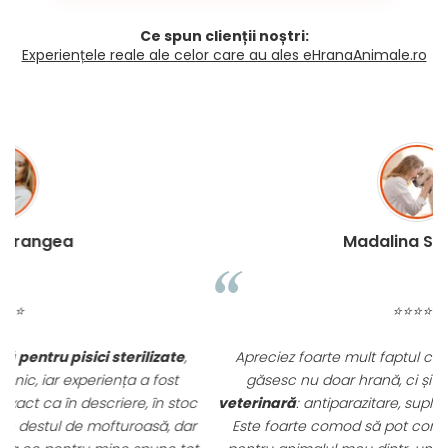
Ce spun clienții noștri:
Experiențele reale ale celor care au ales eHranaAnimale.ro
Madalina Stancea
⭐⭐⭐⭐⭐
Apreciez foarte mult faptul că pe
ehranaanimale.ro
găsesc nu doar hrană, ci și produse din
farmacia
c
veterinară
: antiparazitare, suplimente și soluții de îngrijire.
r
Este foarte comod să pot comanda tot ce am nevoie