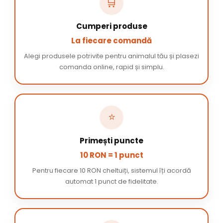
🛒
Cumperi produse
La fiecare comandă
Alegi produsele potrivite pentru animalul tău și plasezi
comanda online, rapid și simplu.
⭐
Primești puncte
10 RON = 1 punct
Pentru fiecare 10 RON cheltuiți, sistemul îți acordă
automat 1 punct de fidelitate.