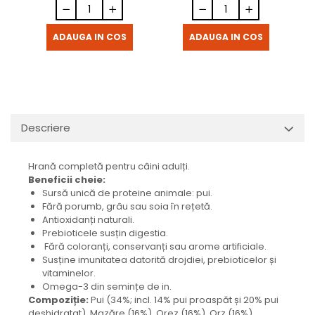
ADAUGA IN COS
ADAUGA IN COS
Descriere
Hrană completă pentru câini adulți.
Beneficii cheie:
Sursă unică de proteine ​​animale: pui.
Fără porumb, grâu sau soia în rețetă.
Antioxidanți naturali.
Prebioticele susțin digestia.
Fără coloranți, conservanți sau arome artificiale.
Susține imunitatea datorită drojdiei, prebioticelor și
vitaminelor.
Omega-3 din semințe de in.
Compoziție:
Pui (34%; incl. 14% pui proaspăt și 20% pui
deshidratat), Mazăre (16%), Orez (16%), Orz (16%),