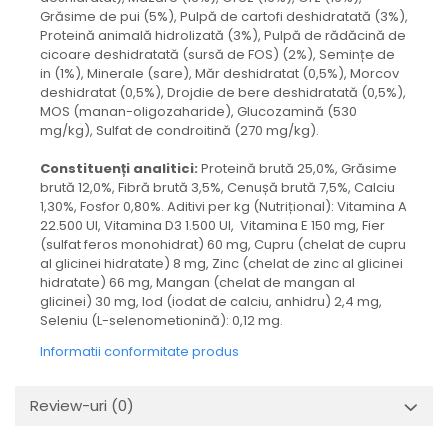
Grăsime de pui (5%), Pulpă de cartofi deshidratată (3%),
Proteină animală hidrolizată (3%), Pulpă de rădăcină de
cicoare deshidratată (sursă de FOS) (2%), Semințe de
in (1%), Minerale (sare), Măr deshidratat (0,5%), Morcov
deshidratat (0,5%), Drojdie de bere deshidratată (0,5%),
MOS (manan-oligozaharide), Glucozamină (530
mg/kg), Sulfat de condroitină (270 mg/kg).
Constituenți analitici:
Proteină brută 25,0%, Grăsime
brută 12,0%, Fibră brută 3,5%, Cenușă brută 7,5%, Calciu
1,30%, Fosfor 0,80%. Aditivi per kg (Nutrițional): Vitamina A
22.500 UI, Vitamina D3 1.500 UI, Vitamina E 150 mg, Fier
(sulfat feros monohidrat) 60 mg, Cupru (chelat de cupru
al glicinei hidratate) 8 mg, Zinc (chelat de zinc al glicinei
hidratate) 66 mg, Mangan (chelat de mangan al
glicinei) 30 mg, Iod (iodat de calciu, anhidru) 2,4 mg,
Seleniu (L-selenometionină): 0,12 mg.
Informatii conformitate produs
Review-uri
(0)