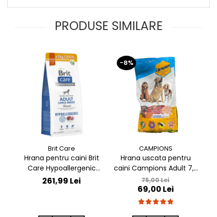
PRODUSE SIMILARE
-8%
-
Brit Care
CAMPIONS
Hrana pentru caini Brit
Hrana uscata pentru
Care Hypoallergenic
caini Campions Adult 7,5
ca
Adult Large Breed cu
kg
261,99 Lei
75,00 Lei
miel 12 kg + 2 kg GRATIS
69,00 Lei