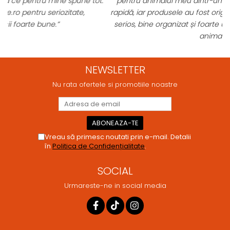
t.
pentru animalul meu dintr-un singur loc. Livrarea a fost
rapidă, iar produsele au fost originale și în termen. Magazin
serios, bine organizat și foarte util pentru orice stăpân de
animale.
NEWSLETTER
Nu rata ofertele si promotiile noastre
Vreau să primesc noutati prin e-mail. Detalii
în
Politica de Confidențialitate
.
SOCIAL
Urmareste-ne in social media