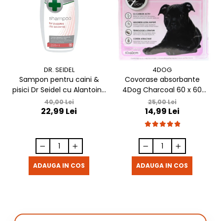
DR. SEIDEL
4DOG
Sampon pentru caini &
Covorase absorbante
pisici Dr Seidel cu Alantoina
4Dog Charcoal 60 x 60
220 ml
cm, 10 buc / pachet
40,00 Lei
25,00 Lei
22,99 Lei
14,99 Lei
ADAUGA IN COS
ADAUGA IN COS