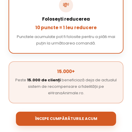
💸
Folosești reducerea
10 puncte = 1 leu reducere
Punctele acumulate pot fi folosite pentru a plăti mai
puțin la următoarea comandă.
15.000+
Peste
15.000 de clienți
beneficiază deja de actualul
sistem de recompensare a fidelității pe
eHranaAnimale.ro.
ÎNCEPE CUMPĂRĂTURILE ACUM