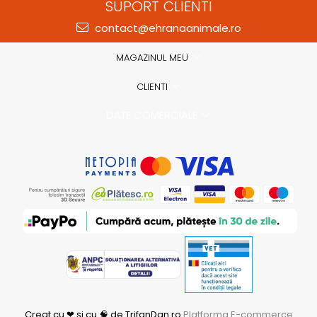
SUPORT CLIENTI
contact@ehranaanimale.ro
MAGAZINUL MEU
CLIENTI
DATE COMERCIALE
Creat cu ❤ și cu 🧠 de TrifanDan.ro
Platforma E-commerce