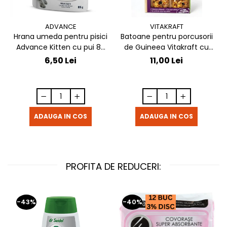
ADVANCE
VITAKRAFT
Hrana umeda pentru pisici
Batoane pentru porcusorii
Advance Kitten cu pui 85
de Guineea Vitakraft cu
gr
struguri & nuci 2 buc
6,50 Lei
11,00 Lei
ADAUGA IN COS
ADAUGA IN COS
PROFITA DE REDUCERI:
-43%
-40%