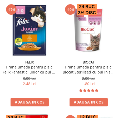
-17%
-10%
FELIX
BIOCAT
Hrana umeda pentru pisici
Hrana umeda pentru pisici
Felix Fantastic Junior cu pui 85
Biocat Sterilised cu pui in sos
gr
85 gr
3,00 Lei
2,00 Lei
2,48 Lei
1,80 Lei
ADAUGA IN COS
ADAUGA IN COS