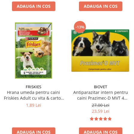
ADAUGA IN COS
ADAUGA IN COS
-13%
FRISKIES
BIOVET
Hrana umeda pentru caini
Antiparazitar intern pentru
Friskies Adult cu vita & cartofi
caini Prazimec-D MVT 4
85 gr
comprimate
1,89 Lei
27,00 Lei
23,59 Lei
ADAUGA IN COS
ADAUGA IN COS