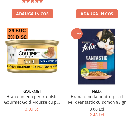
ADAUGA IN COS
ADAUGA IN COS
-17%
GOURMET
FELIX
Hrana umeda pentru pisici
Hrana umeda pentru pisici
Gourmet Gold Mousse cu pui
Felix Fantastic cu somon 85 gr
85 gr
3,09 Lei
3,00 Lei
2,48 Lei