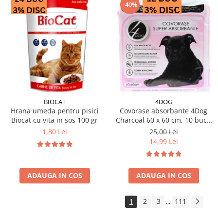
-40%
BIOCAT
4DOG
Hrana umeda pentru pisici
Covorase absorbante 4Dog
Biocat cu vita in sos 100 gr
Charcoal 60 x 60 cm, 10 buc /
pachet
1,80 Lei
25,00 Lei
14,99 Lei
ADAUGA IN COS
ADAUGA IN COS
1
2
3
111
...