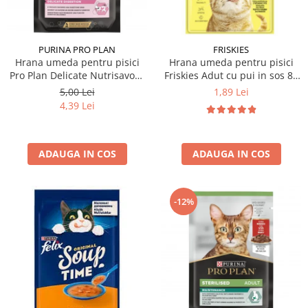
PURINA PRO PLAN
FRISKIES
Hrana umeda pentru pisici
Hrana umeda pentru pisici
Pro Plan Delicate Nutrisavour
Friskies Adut cu pui in sos 85
cu curcan in sos 85 gr
gr
5,00 Lei
1,89 Lei
4,39 Lei
ADAUGA IN COS
ADAUGA IN COS
-12%