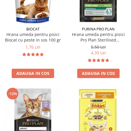
Hrana uscata
Hrana umeda
Hrana uscata caini
Hrana uscata
Hrana umeda pisici
Caine Junior
Caine Adult
Pisica Adult
BIOCAT
PURINA PRO PLAN
Hrana umeda pentru pisici
Hrana umeda pentru pisici
Caine Senior
Pisica Junior
Biocat cu peste in sos 100 gr
Pro Plan Sterilised
Oferta 2 saci
Pisica Senior
Nutrisavour cu pui in sos 85
1,76 Lei
5,50 Lei
Igiena caini
Pisica Sterilizata
gr
4,39 Lei
Ingrijire pisici
Cosmetica & produse de igiena
Covorase & Scutece
Asternut igienic
ADAUGA IN COS
ADAUGA IN COS
Solutii auriculare
Igiena pisici
Solutii curatare
Sampoane pisici
Solutii dentare
Oferte
-12%
Solutii oftalmice
Recompense pisici
Oferte
Recompense caini