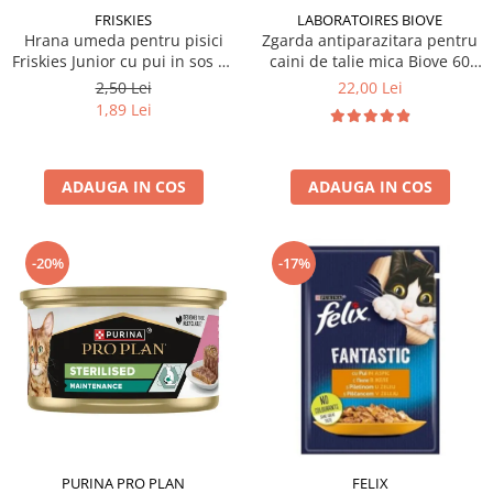
FRISKIES
LABORATOIRES BIOVE
Hrana umeda pentru pisici
Zgarda antiparazitara pentru
Friskies Junior cu pui in sos 85
caini de talie mica Biove 60
gr
cm
2,50 Lei
22,00 Lei
1,89 Lei
ADAUGA IN COS
ADAUGA IN COS
-20%
-17%
PURINA PRO PLAN
FELIX