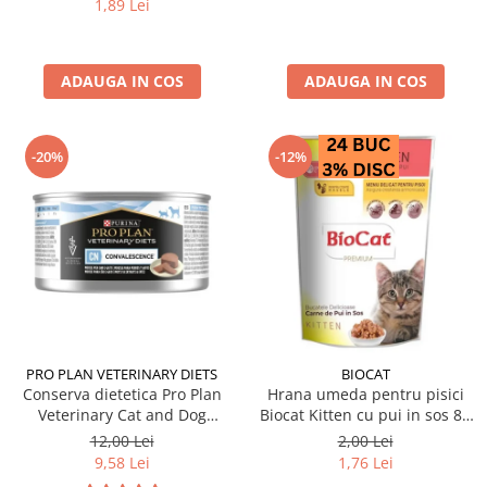
1,89 Lei
ADAUGA IN COS
ADAUGA IN COS
-20%
-12%
PRO PLAN VETERINARY DIETS
BIOCAT
Conserva dietetica Pro Plan
Hrana umeda pentru pisici
Veterinary Cat and Dog
Biocat Kitten cu pui in sos 85
Convalescence 195 gr
gr
12,00 Lei
2,00 Lei
9,58 Lei
1,76 Lei