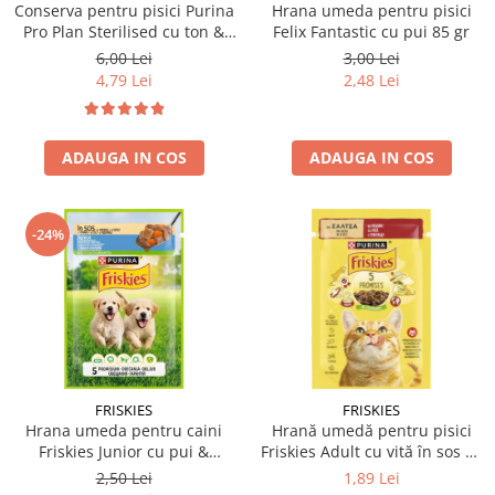
Conserva pentru pisici Purina
Hrana umeda pentru pisici
Pro Plan Sterilised cu ton &
Felix Fantastic cu pui 85 gr
somon 85 gr
6,00 Lei
3,00 Lei
4,79 Lei
2,48 Lei
ADAUGA IN COS
ADAUGA IN COS
-24%
FRISKIES
FRISKIES
Hrana umeda pentru caini
Hrană umedă pentru pisici
Friskies Junior cu pui &
Friskies Adult cu vită în sos 85
mazare 85 gr
gr
2,50 Lei
1,89 Lei