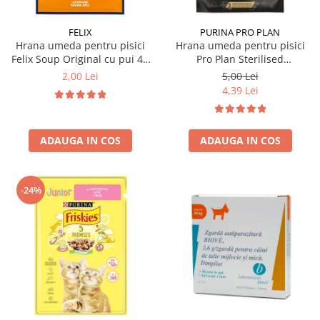
FELIX
PURINA PRO PLAN
Hrana umeda pentru pisici
Hrana umeda pentru pisici
Felix Soup Original cu pui 48
Pro Plan Sterilised
gr
Nutrisavour cu vita 85 gr
2,00 Lei
5,00 Lei
4,39 Lei
ADAUGA IN COS
ADAUGA IN COS
-24%